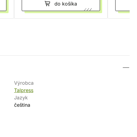
do košíka
Výrobca
Talpress
Jazyk
čeština