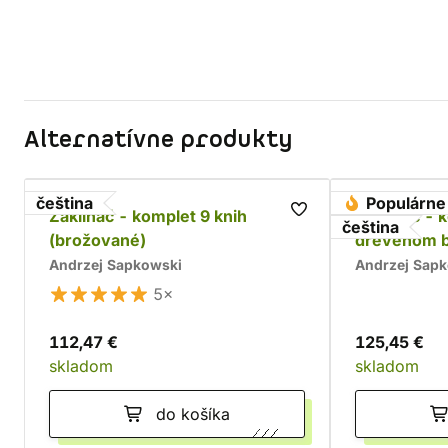
Alternatívne produkty
čeština
Populárne
Zaklínač - komplet 9 knih
Zaklínač - 
čeština
(brožované)
drevenom 
Andrzej Sapkowski
Andrzej Sap
5×
112,47 €
125,45 €
skladom
skladom
do košíka