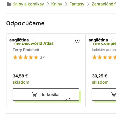
Knihy a komiksy
Knihy
Fantasy
Zahraničné 
Odporúčame
angličtina
angličtina
The Discworld Atlas
The Compl
Terry Pratchett
kolektív autor
3×
34,58 €
30,25 €
skladom
skladom
do košíka