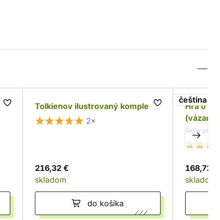
čeština
Tolkienov ilustrovaný komplet
Hra o tr
(vázané)
2×
George R. 
216,32 €
168,72 €
skladom
skladom
do košíka