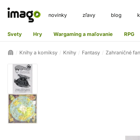
novinky
zľavy
blog
k
Svety
Hry
Wargaming a maľovanie
RPG
Knihy a komiksy
Knihy
Fantasy
Zahraničné fa