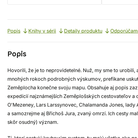
Popis
Knihy v sérii
Detaily produktu
Odporúčam
Popis
Hovorili, že je to neprovidetelné. Nuž, my sme to urobili, 
mnohých rokoch podrobných výskumov, prefíkane usku
Zeměplocha konečne svoju mapu. Obsahuje aj popis zaz
expedícií najznámejších Zeměplošských cestovateľov a ob
O'Mezeney, Lars Larssynovec, Chalamanda Jones, lady Al
a samozrejme aj Břichoš Jura, zvaný omrzí. Ich cesty ma
skôr osudný) význam.