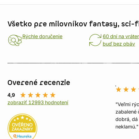
Informácie o obchode
Všetko pre milovníkov fantasy, sci-fi
Rýchle doručenie
60 dní na vráte
buď bez obáv
Overené recenzie
4,9
zobraziť 12993 hodnotení
"Veľmi rý
zabalené č
dobrá, dá 
neklamú."