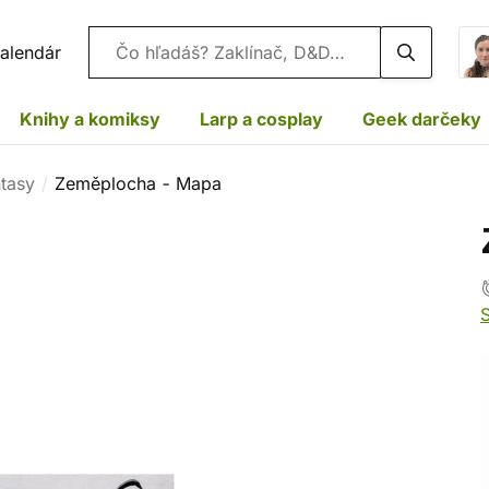
Vyhľadávanie
alendár
Knihy a komiksy
Larp a cosplay
Geek darčeky
ntasy
Zeměplocha - Mapa