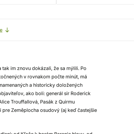
e
a tak im znovu dokázali, že sa mýlili. Po
točnených v rovnakom počte minút, má
namenaných a historicky doložených
javiteľov, ako boli: generál sir Roderick
ice Trouffallová, Pasák z Quirmu
li pre Zeměplocha osudový (aj keď častejšie