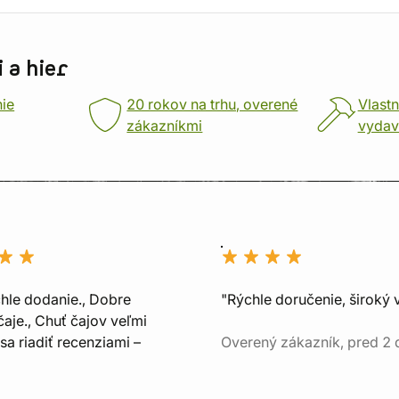
 a hier
nie
20 rokov na trhu, overené
Vlastn
zákazníkmi
vydav
chle dodanie., Dobre
"Rýchle doručenie, široký 
aje., Chuť čajov veľmi
sa riadiť recenziami –
Overený zákazník, pred 2