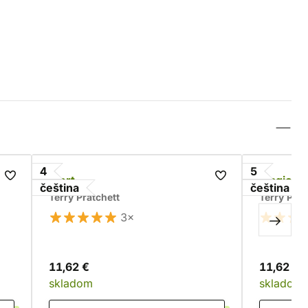
4
5
Mort
Magický 
čeština
čeština
Terry Pratchett
Terry Prat
3×
11,62 €
11,62 €
skladom
skladom