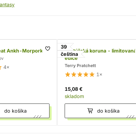
fantasy
39
eat Ankh-Morpork
Pastýřská koruna - limitovan
čeština
edice
ov
Terry Pratchett
4×
1×
15,08 €
skladom
do košíka
do košíka