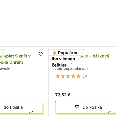
Populárne
komplet 9 kníh v
Husitská trilogie - dárkový
Iba v imago
boxe Chrám
komplet
čeština
kowski
Andrzej Sapkowski
3×
73,52 €
do košíka
do košíka