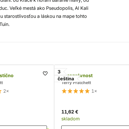
dlani: od Kľače k ​​horám Baranie hlavy, od
c. Veľké mestá ako Pseudopolis, Al Kali
starostlivosťou a láskou na mape tohto
Tuin.
3
stično
Čaroprávnost
čeština
tt
Terry Pratchett
2×
1×
11,62 €
skladom