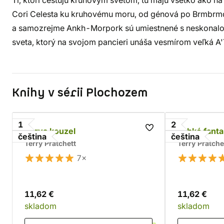
Tí, ktorí cestujú kruhovým svetom, tu majú všetko ako na 
Cori Celesta ku kruhovému moru, od génová po Brmbrmdu
a samozrejme Ankh-Morpork sú umiestnené s neskonalou 
sveta, ktorý na svojom pancieri unáša vesmírom veľká A'
Knihy v sérii Plochozem
1
2
Barva kouzel
Lehké fanta
čeština
čeština
Terry Pratchett
Terry Pratche
7×
11,62 €
11,62 €
skladom
skladom