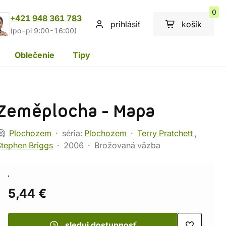
0
+421 948 361 783
prihlásiť
košík
(po-pi 9:00-16:00)
Oblečenie
Tipy
Zeměplocha - Mapa
Plochozem
séria:
Plochozem
Terry Pratchett
,
Stephen Briggs
2006
Brožovaná väzba
5,44 €
sleduj dostupnosť