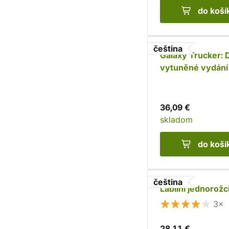
do koší
čeština
Galaxy Trucker: 
vytuněné vydání
Jakože cože!?
36,09 €
skladom
do koší
čeština
Labilní jednorožc
3×
28,11 €