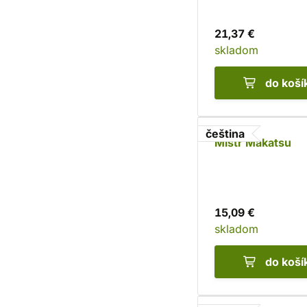
21,37 €
skladom
do koší
čeština
Mistr Makatsu
15,09 €
skladom
do koší