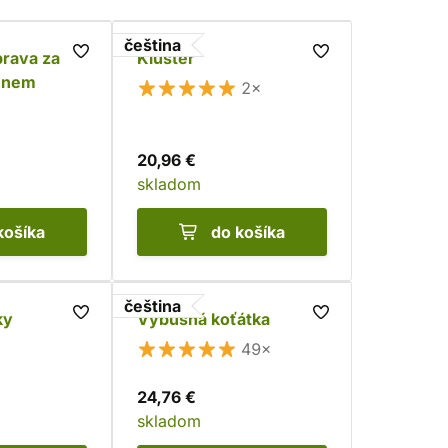
čeština
rava za
Kluster
enem
2×
20,96 €
skladom
košíka
do košíka
čeština
ky
Výbušná koťátka
49×
24,76 €
skladom