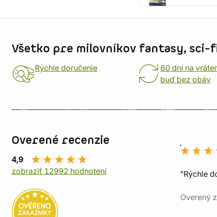
Informácie o obchode
Všetko pre milovníkov fantasy, sci-fi
Rýchle doručenie
60 dní na vráte
buď bez obáv
Overené recenzie
4,9
zobraziť 12992 hodnotení
"Rýchle d
Overený z