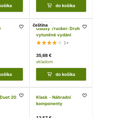
košíka
do košíka
čeština
y
Galaxy Trucker: Druhé,
vytuněné vydání
1×
35,68 €
skladom
košíka
do košíka
 Duet 2025
Klask - Náhradní
komponenty
12,57 €