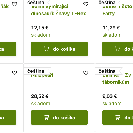
čeština
čeština
vňák
Velmi vymírající
Země město c
dinosauři: Žhavý T-Rex
Párty
12,15 €
11,29 €
skladom
skladom
ka
do košíka
do 
čeština
čeština
Nálepkáři
Balíme! - Zví
táborníkům
28,52 €
9,63 €
skladom
skladom
ka
do košíka
do 