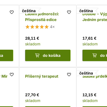
čeština
čeština
Labilní jednorožci:
Dobble - Výp
Přisprostlá edice
Jedním prst
4×
28,11 €
17,61 €
skladom
skladom
ka
do košíka
do 
čeština
 Mini
Příšerný terapeut
Sladké prdel
27,70 €
12,15 €
skladom
skladom