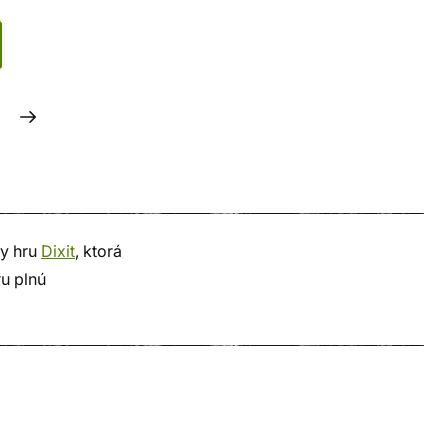
ty hru
Dixit
, ktorá
ru plnú