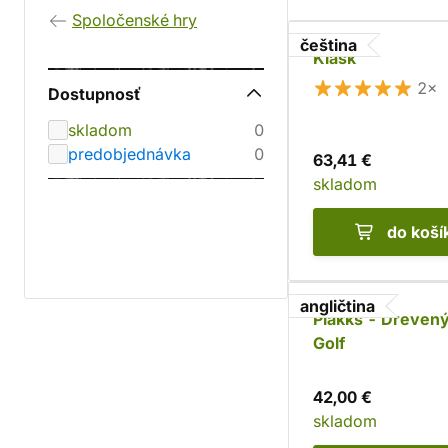
Spoločenské hry
čeština
Klask
2×
Dostupnosť
skladom
0
predobjednávka
0
63,41 €
skladom
do koší
angličtina
Plakks - Drevený
Golf
42,00 €
skladom