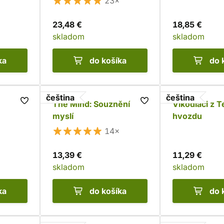
23×
23,48 €
18,85 €
skladom
skladom
ka
do košíka
do 
čeština
čeština
The Mind: Souznění
Vlkodlaci z 
myslí
hvozdu
14×
13,39 €
11,29 €
skladom
skladom
ka
do košíka
do 