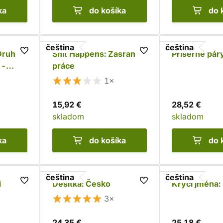
ka
do košíka
do 
čeština
čeština
Druhé,
Shit Happens: Zasraná
Příšerné pár
 -
práce
1×
15,92 €
28,52 €
skladom
skladom
ka
do košíka
do 
čeština
čeština
i
Desítka: Česko
Krycí jména:
3×
24,35 €
25,18 €