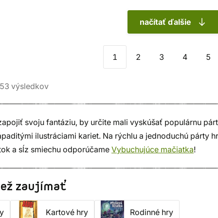
načítať ďalšie
1
2
3
4
5
53
výsledkov
 zapojiť svoju fantáziu, by určite mali vyskúšať populárnu pár
paditými ilustráciami kariet. Na rýchlu a jednoduchú párty h
tok a sĺz smiechu odporúčame
Vybuchujúce mačiatka
!
iež zaujímať
y
Kartové hry
Rodinné hry