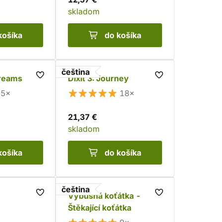
skladom
košíka
do košíka
čeština
dreams
Dixit 3: Journey
5×
18×
21,37 €
skladom
košíka
do košíka
čeština
Výbušná koťátka -
Štěkající koťátka