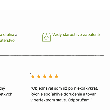
á dielňa
a
Vždy starostlivo zabalené
ateľstvo
tný
"Objednával som už po niekoľkýkrát.
šetkých
Rýchle spoľahlivé doručenie a tovar
v perfektnom stave. Odporúčam."