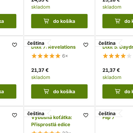
skladom
skladom
ka
do košíka
do 
čeština
čeština
Dixit 7: Revelations
Dixit 5: Day
6×
21,37 €
21,37 €
skladom
skladom
ka
do košíka
do 
čeština
čeština
Výbušná koťátka:
Flip 7
Přisprostlá edice