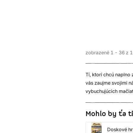
zobrazené
1
-
36
z
1
Tí, ktorí chcú naplno
vás zaujme svojimi ná
vybuchujúcich mačia
Mohlo by ťa t
Doskové hr