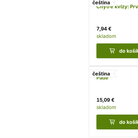
čeština
Chytré kvízy: Pr
7,94 €
skladom
do koší
čeština
Pade
15,09 €
skladom
do koší