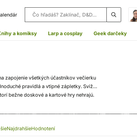
Vyhľadávanie
alendár
Knihy a komiksy
Larp a cosplay
Geek darčeky
 na zapojenie všetkých účastníkov večierku
ednoduché pravidlá a vtipné zápletky. Svižné
ktorí bežne doskové a kartové hry nehrajú.
gické myslenie a dotvárajú tak priateľskú
šie
Najdrahšie
Hodnotení