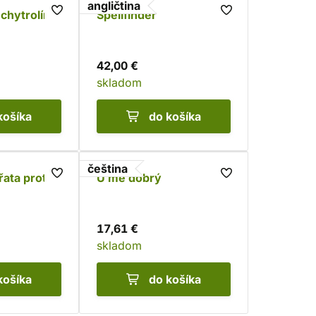
angličtina
hytrolín:
Spellfinder
42,00 €
skladom
košíka
do košíka
čeština
řata proti
U mě dobrý
17,61 €
skladom
košíka
do košíka