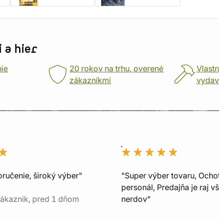
 a hier
nie
20 rokov na trhu, overené
Vlastn
zákazníkmi
vydav
oručenie, široký výber"
"Super výber tovaru, Ocho
personál, Predajňa je raj v
ákazník, pred 1 dňom
nerdov"