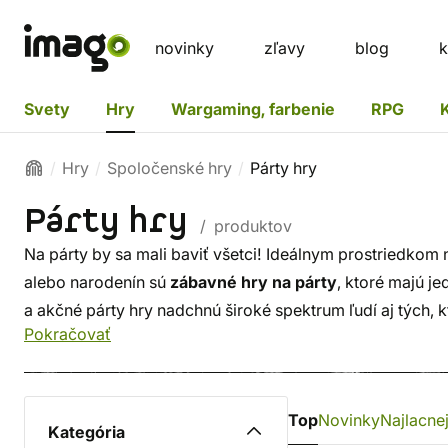
novinky
zľavy
blog
k
Svety
Hry
Wargaming, farbenie
RPG
Hry
Spoločenské hry
Párty hry
Párty hry
/ produktov
Na párty by sa mali baviť všetci! Ideálnym prostriedkom
alebo narodenín sú
zábavné hry na párty
, ktoré majú j
a akčné párty hry nadchnú široké spektrum ľudí aj tých, 
Pokračovať
Prebúdza fantáziu, cibrí zmysel pre humor, precvičujú lo
atmosféru na párty a oslavách všetkého druhu.
Top
Novinky
Najlacnej
Kategória