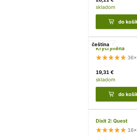
skladom
do koší
čeština
Krycí jména
36×
19,31 €
skladom
do koší
Dixit 2: Quest
16×