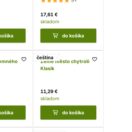
9×
17,61 €
skladom
košíka
do košíka
čeština
Temného
Země město chytrolín:
Klasik
11,29 €
skladom
košíka
do košíka