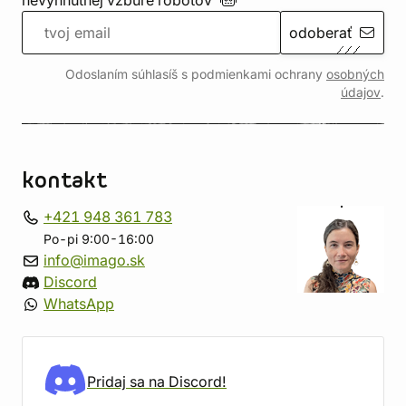
nevyhnutnej vzbure
robotov
odoberať
Odoslaním súhlasíš s podmienkami ochrany
osobných
údajov
.
kontakt
+421 948 361 783
Po-pi 9:00-16:00
info@imago.sk
Discord
WhatsApp
Pridaj sa na Discord!