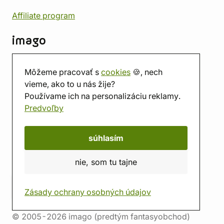
Affiliate program
imago
Kontakt
Môžeme pracovať s
cookies
🍪, nech
Predajňa
vieme, ako to u nás žije?
Herňa
Používame ich na personalizáciu reklamy.
O nás
Predvoľby
Hodnotenie obchodu
Darčekové poukážky
Kalendár
súhlasím
imago.blog
nie, som tu tajne
Zásady ochrany osobných údajov
© 2005-2026 imago (predtým fantasyobchod)