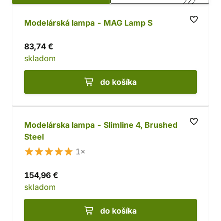
aj
prenosné lampy s lupou
.
Modelárská lampa - MAG Lamp S
83,74 €
skladom
do košíka
Modelárska lampa - Slimline 4, Brushed
Steel
1×
154,96 €
skladom
do košíka