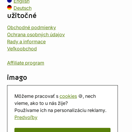
English
Deutsch
užitočné
Obchodné podmienky
Ochrana osobných údajov
Rady a informace
Veľkoobchod
Affiliate program
imago
Kontakt
Môžeme pracovať s
cookies
🍪, nech
Predajňa
vieme, ako to u nás žije?
Herňa
Používame ich na personalizáciu reklamy.
O nás
Predvoľby
Hodnotenie obchodu
Darčekové poukážky
Kalendár