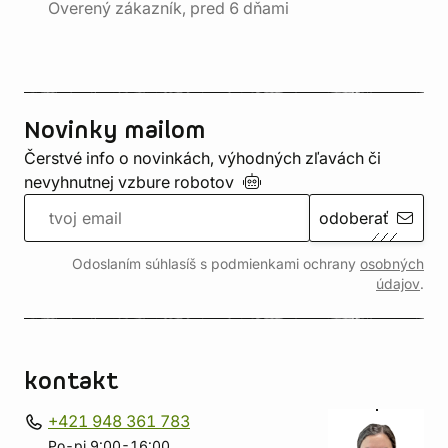
Overený zákazník, pred 6 dňami
Novinky mailom
Čerstvé info o novinkách, výhodných zľavách či
nevyhnutnej vzbure
robotov
odoberať
Odoslaním súhlasíš s podmienkami ochrany
osobných
údajov
.
kontakt
+421 948 361 783
Po-pi 9:00-16:00