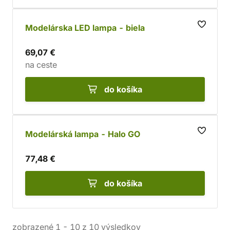
Modelárska LED lampa - biela
69,07 €
na ceste
do košíka
Modelárská lampa - Halo GO
77,48 €
do košíka
zobrazené
1
-
10
z
10
výsledkov