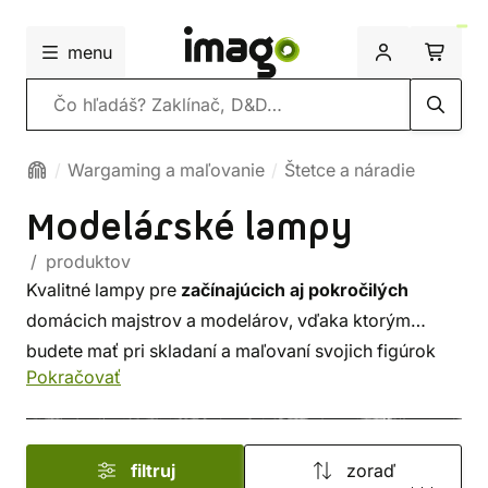
menu
Vyhľadávanie
Wargaming a maľovanie
Štetce a náradie
Modelárské lampy
/ produktov
Kvalitné lampy pre
začínajúcich aj pokročilých
domácich majstrov a modelárov, vďaka ktorým
budete mať pri skladaní a maľovaní svojich figúrok
Pokračovať
a modelov vždy dostatok svetla. Oblúkové lampy
Green Stuff World vám poskytnú rovnomerné
osvetlenie bez nepríjemných tieňov. Prvotriedne
filtruj
zoraď
lampy The Daylight Company potom ponúkajú stolné