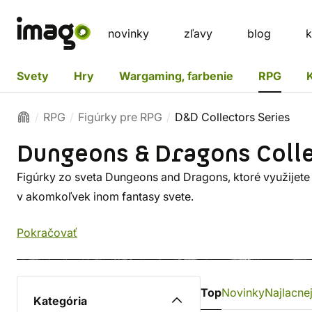
novinky
zľavy
blog
k
Svety
Hry
Wargaming, farbenie
RPG
RPG
Figúrky pre RPG
D&D Collectors Series
Dungeons & Dragons Coll
Figúrky zo sveta Dungeons and Dragons, ktoré využijete a
v akomkoľvek inom fantasy svete.
Pokračovať
Top
Novinky
Najlacnej
Kategória