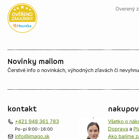
Overený z
Novinky mailom
Čerstvé info o novinkách, výhodných zľavách či nevyhn
kontakt
nakupov
+421 948 361 783
Všetko o nák
Doprava
a
Pl
Po-pi 9:00-16:00
info@imago.sk
Ako balíme z