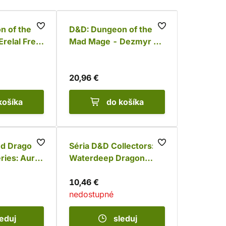
n of the
D&D: Dungeon of the
relal Freth
Mad Mage - Dezmyr a
Zalthar Shadowdusk
20,96 €
košíka
do košíka
d Dragons
Séria D&D Collectors:
ries: Auril
Waterdeep Dragon
Heist Manshoon
10,46 €
nedostupné
leduj
sleduj