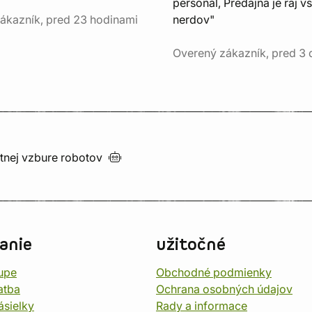
personál, Predajňa je raj v
ákazník, pred 23 hodinami
nerdov"
Overený zákazník, pred 3
utnej vzbure
robotov
anie
užitočné
upe
Obchodné podmienky
atba
Ochrana osobných údajov
ásielky
Rady a informace