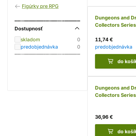
Figúrky pre RPG
Dungeons and D
Collectors Series
Dostupnosť
Chwing (2 figúrk
skladom
0
11,74 €
predobjednávka
0
predobjednávka
do koší
Dungeons and D
Collectors Series
Giant Ravager
36,96 €
do koší