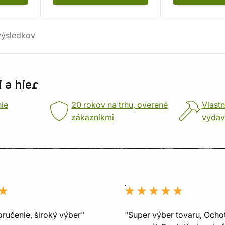
ýsledkov
 a hier
nie
20 rokov na trhu, overené
Vlastn
zákazníkmi
vydav
oručenie, široký výber"
"Super výber tovaru, Ocho