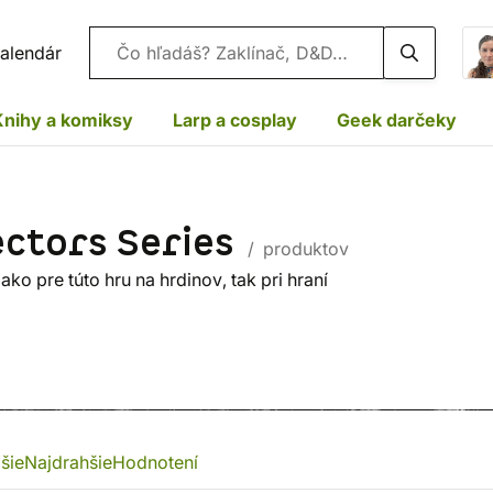
Vyhľadávanie
alendár
Knihy a komiksy
Larp a cosplay
Geek darčeky
ectors Series
/ produktov
ko pre túto hru na hrdinov, tak pri hraní
šie
Najdrahšie
Hodnotení