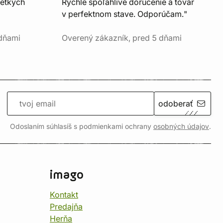
šetkých
Rýchle spoľahlivé doručenie a tovar
v perfektnom stave. Odporúčam."
 dňami
Overený zákazník, pred 5 dňami
odoberať
Odoslaním súhlasíš s podmienkami ochrany
osobných údajov
.
imago
Kontakt
Predajňa
Herňa