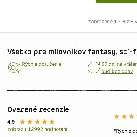
zobrazené
1
-
8
z
8
v
Informácie o obchode
Všetko pre milovníkov fantasy, sci-fi
Rýchle doručenie
60 dní na vráte
buď bez obáv
Overené recenzie
4,9
zobraziť 12992 hodnotení
"Rýchle d