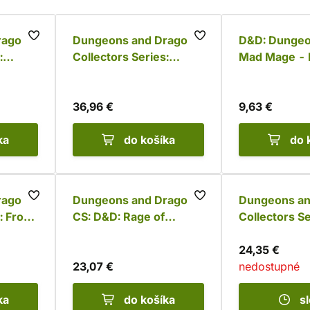
ragons
Dungeons and Dragons
D&D: Dungeo
:
Collectors Series:
Mad Mage - E
y)
Yeenoghu
Figure
36,96 €
9,63 €
ka
do košíka
do 
ragons
Dungeons and Dragons
Dungeons an
: Frost
CS: D&D: Rage of
Collectors Se
Demons - Demon Lord
(3 figúrky)
Graz'zt
24,35 €
23,07 €
nedostupné
ka
do košíka
s