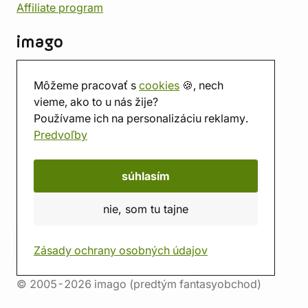
Affiliate program
imago
Kontakt
Môžeme pracovať s
cookies
🍪, nech
Predajňa
vieme, ako to u nás žije?
Herňa
Používame ich na personalizáciu reklamy.
O nás
Predvoľby
Hodnotenie obchodu
Darčekové poukážky
Kalendár
súhlasím
imago.blog
nie, som tu tajne
Zásady ochrany osobných údajov
© 2005-2026 imago (predtým fantasyobchod)