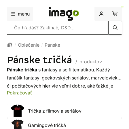
menu
Vyhľadávanie
Oblečenie
Pánske
Pánske tričká
/ produktov
Pánske tričká
s fantasy a scifi tematikou. Každý
fanúšik fantasy, geekovských seriálov, marveloviek
či počítačových hier vie veľmi dobre, aké ťažké je
Pokračovať
oddeliť obľúbený fiktívny svet od reality. Ak si na
desiatu do školy nebalíte lembas a miesto kúpy
bicykla neuvažujete o obstaraní Nimbusu 2000,
Tričká z filmov a seriálov
patríte ešte medzi tých, ktorí stoja nohami pevne na
Gamingové tričká
zemi. Avšak aj vy si zaslúžite kúsok magična.