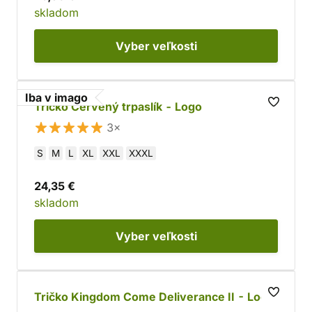
skladom
Vyber
veľkosti
Iba v imago
Tričko Červený trpaslík - Logo
3×
S
M
L
XL
XXL
XXXL
24,35 €
skladom
Vyber
veľkosti
Tričko Kingdom Come Deliverance II - Logo