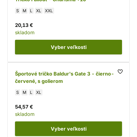
S
M
L
XL
XXL
20,13 €
skladom
Vyber
veľkosti
Športové tričko Baldur's Gate 3 - čierno-
červené, s golierom
S
M
L
XL
54,57 €
skladom
Vyber
veľkosti