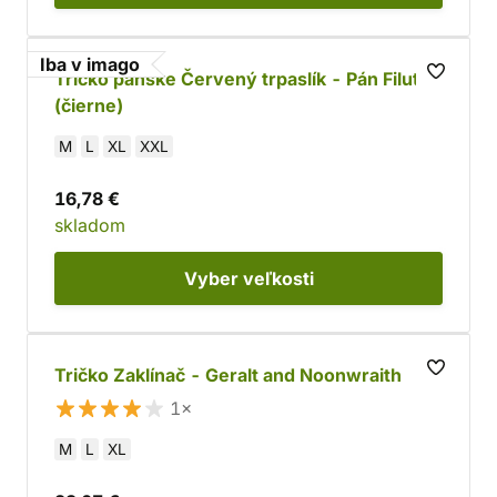
Iba v imago
Tričko pánske Červený trpaslík - Pán Filuta
(čierne)
M
L
XL
XXL
16,78 €
skladom
Vyber
veľkosti
Tričko Zaklínač - Geralt and Noonwraith
1×
M
L
XL