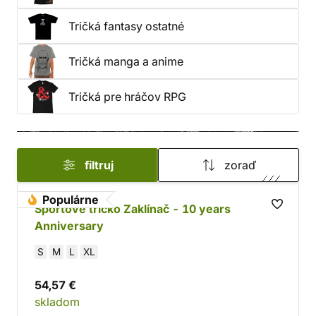
Napríklad v podobe
filmového
či
herného trička
!
Tričká fantasy ostatné
Tričká manga a anime
Tričká pre hráčov RPG
filtruj
zoraď
Populárne
Športové tričko Zaklínač - 10 years
Anniversary
S
M
L
XL
54,57 €
skladom