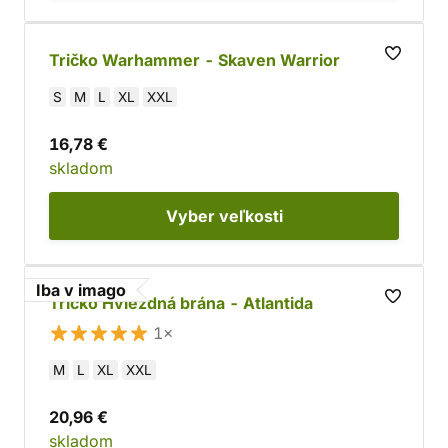
Tričko Warhammer - Skaven Warrior
S
M
L
XL
XXL
16,78 €
skladom
Vyber
veľkosti
Iba v imago
Tričko Hviezdná brána - Atlantida
1×
M
L
XL
XXL
20,96 €
skladom