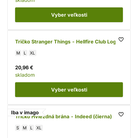
skladom
Vyber
veľkosti
Tričko Stranger Things - Hellfire Club Logo
M
L
XL
20,96 €
skladom
Vyber
veľkosti
Iba v imago
Tričko Hviezdná brána - Indeed (čierna)
S
M
L
XL