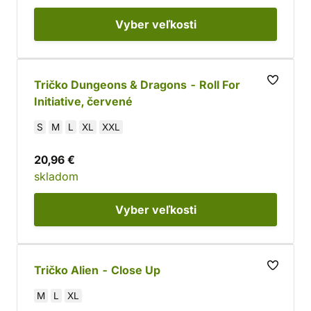
Vyber
veľkosti
Tričko Dungeons & Dragons - Roll For
Initiative, červené
S
M
L
XL
XXL
20,96 €
skladom
Vyber
veľkosti
Tričko Alien - Close Up
M
L
XL