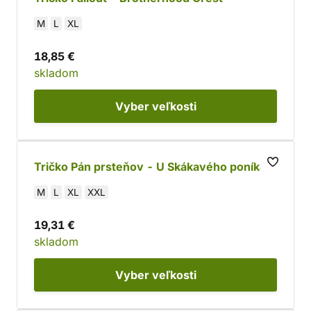
M
L
XL
18,85 €
skladom
Vyber
veľkosti
Tričko Pán prsteňov - U Skákavého poníka
M
L
XL
XXL
19,31 €
skladom
Vyber
veľkosti