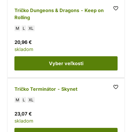
Tričko Dungeons & Dragons - Keep on
Rolling
M
L
XL
20,96 €
skladom
Vyber
veľkosti
Tričko Terminátor - Skynet
M
L
XL
23,07 €
skladom