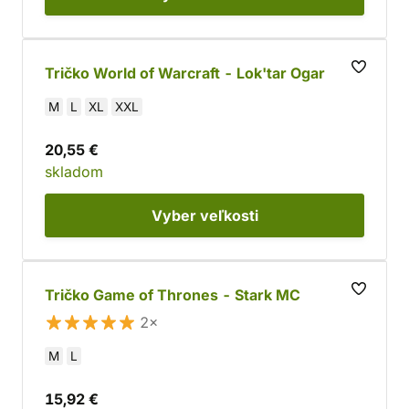
Tričko World of Warcraft - Lok'tar Ogar
M
L
XL
XXL
20,55 €
skladom
Vyber
veľkosti
Tričko Game of Thrones - Stark MC
2×
M
L
15,92 €