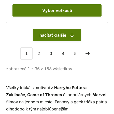
Vyber
veľkosti
načítať ďalšie
1
2
3
4
5
zobrazené
1
-
36
z
158
výsledkov
Všetky tričká s motívmi z
Harryho Pottera
,
Zaklínače
,
Game of Thrones
či populárnych
Marvel
filmov na jednom mieste! Fantasy a geek tričká patria
dlhodobo k tým najobľúbenejším.