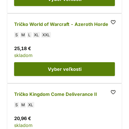
Tričko World of Warcraft - Azeroth Horde
S
M
L
XL
XXL
25,18 €
skladom
Vyber
veľkosti
Tričko Kingdom Come Deliverance II
S
M
XL
20,96 €
skladom