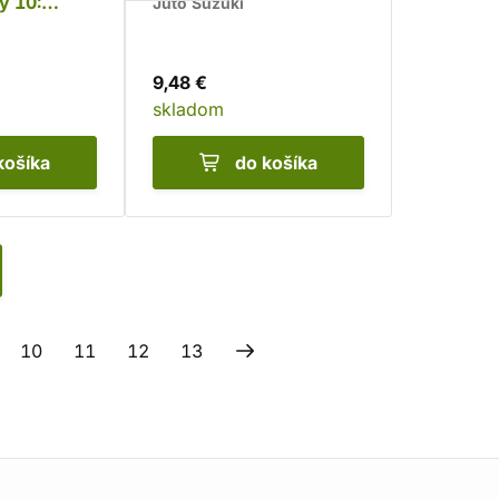
y 10:
Júto Suzuki
dehra
9,48 €
skladom
košíka
do košíka
10
11
12
13