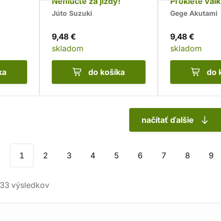
Nehlučte za jízdy!
Prokleté válk
Večerní pře
Júto Suzuki
Gege Akutami
9,48 €
9,48 €
skladom
skladom
ka
do košíka
do 
načítať ďalšie
1
2
3
4
5
6
7
8
9
33
výsledkov