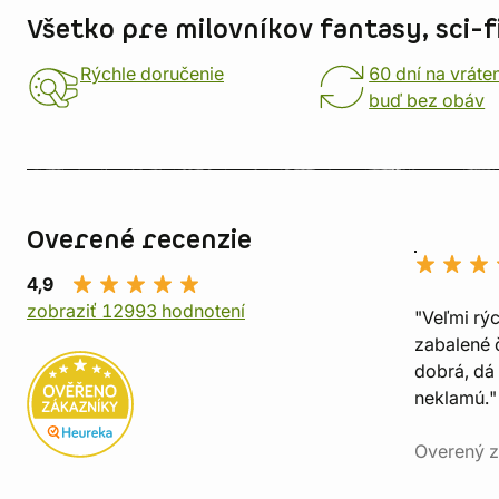
Všetko pre milovníkov fantasy, sci-fi
Rýchle doručenie
60 dní na vráte
buď bez obáv
Overené recenzie
4,9
zobraziť 12993 hodnotení
"Veľmi rý
zabalené č
dobrá, dá 
neklamú."
Overený z