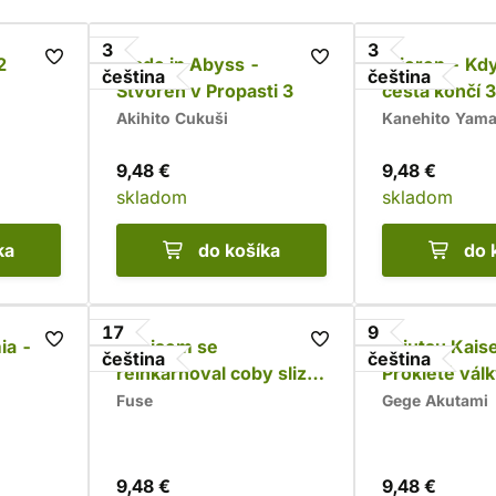
3
3
2
Made in Abyss -
Frieren - Kd
čeština
čeština
Stvořen v Propasti 3
cesta končí 3
Akihito Cukuši
Kanehito Yam
9,48 €
9,48 €
skladom
skladom
ka
do košíka
do 
17
9
ia -
Jak jsem se
Jujutsu Kais
čeština
čeština
reinkarnoval coby sliz
Prokleté válk
17
Zmařený pot
Fuse
Gege Akutami
9,48 €
9,48 €