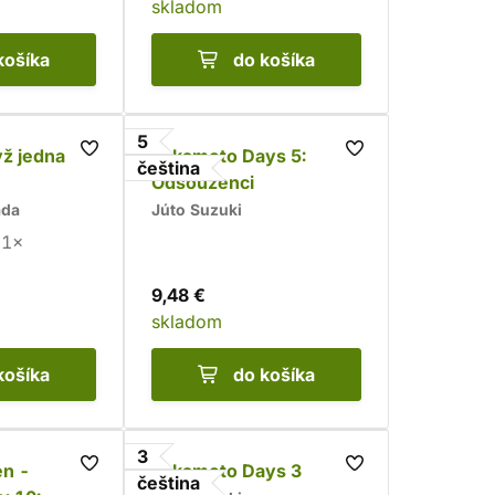
skladom
košíka
do košíka
5
yž jedna
Sakamoto Days 5:
čeština
Odsouzenci
ada
Júto Suzuki
1×
9,48 €
skladom
košíka
do košíka
3
en -
Sakamoto Days 3
čeština