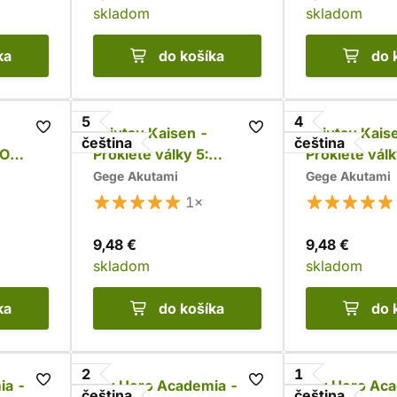
skladom
skladom
ka
do košíka
do 
5
4
Jujutsu Kaisen -
Jujutsu Kais
čeština
čeština
 O
Prokleté války 5:
Prokleté válk
Přátelské klání s
zabiju!
Gege Akutami
Gege Akutami
kjótskou sesterskou
1×
školou
9,48 €
9,48 €
skladom
skladom
ka
do košíka
do 
2
1
ia -
My Hero Academia -
My Hero Aca
čeština
čeština