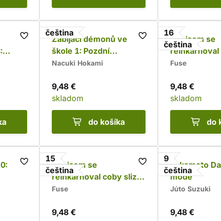
čeština
16
Zabijáci démonů ve
Jak jsem se
čeština
:
škole 1: Pozdní
reinkarnoval 
příchody přísně
16
Nacuki Hokami
Fuse
zakázány
9,48 €
9,48 €
skladom
skladom
ka
do košíka
do 
15
9
0:
Jak jsem se
Sakamoto Da
čeština
čeština
reinkarnoval coby sliz
mode
15
Fuse
Júto Suzuki
9,48 €
9,48 €