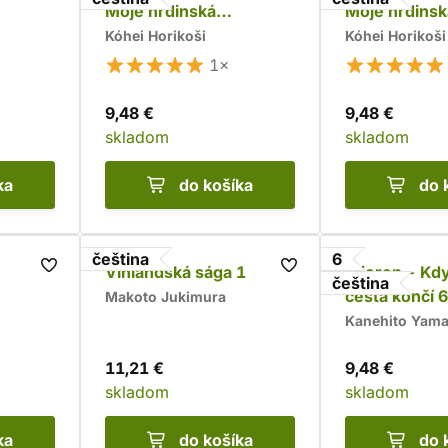
Moje hrdinská
Moje hrdinsk
akademie 2
akademie 1
Kóhei Horikoši
Kóhei Horikoši
1×
9,48 €
9,48 €
skladom
skladom
ka
do košíka
do 
čeština
6
Vinlandská sága 1
Frieren - Kd
čeština
cesta končí 6
Makoto Jukimura
Kanehito Yam
11,21 €
9,48 €
skladom
skladom
ka
do košíka
do 