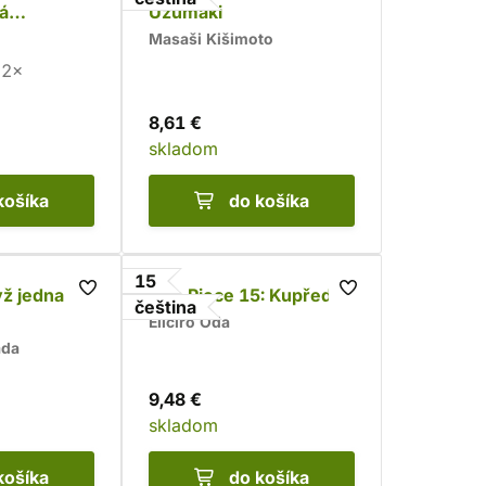
á
Uzumaki
Masaši Kišimoto
2×
8,61 €
skladom
košíka
do košíka
15
yž jedna
One Piece 15: Kupředu!
čeština
Eiičiró Oda
ada
9,48 €
skladom
košíka
do košíka