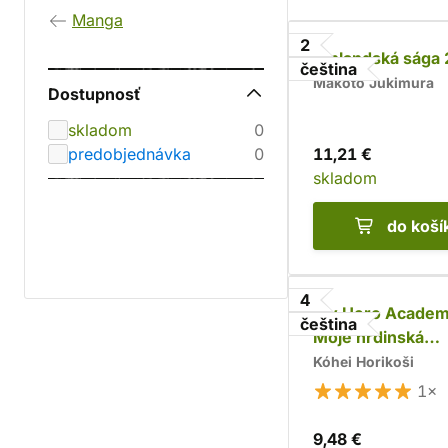
Manga
2
Vinlandská sága 
čeština
Makoto Jukimura
Dostupnosť
skladom
0
predobjednávka
0
11,21 €
skladom
do koší
4
My Hero Academ
čeština
Moje hrdinská
akademie 4
Kóhei Horikoši
1×
9,48 €