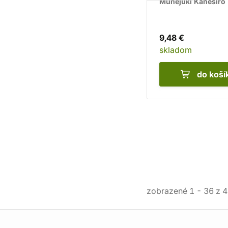
Munejuki Kaneširo
9,48 €
skladom
do koší
zobrazené
1
-
36
z
4
Informácie o obchode