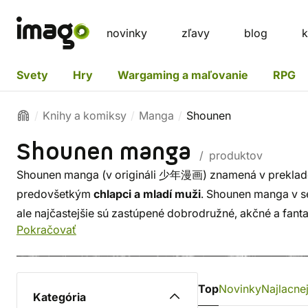
novinky
zľavy
blog
k
Svety
Hry
Wargaming a maľovanie
RPG
Knihy a komiksy
Manga
Shounen
Shounen manga
/ produktov
Shounen manga (v origináli 少年漫画) znamená v preklade
predovšetkým
chlapci a mladí muži
. Shounen manga v s
ale najčastejšie sú zastúpené dobrodružné, akčné a fanta
Pokračovať
Top
Novinky
Najlacnej
Kategória