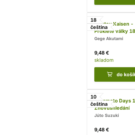
18
Jujutsu Kaisen -
čeština
Prokleté války 18
Horečka
Gege Akutami
9,48 €
skladom
do koší
10
Sakamoto Days 1
čeština
Znovushledání
Júto Suzuki
9,48 €