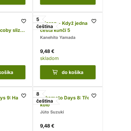
5
Frieren - Když jedna
čeština
coby sliz
cesta končí 5
Kanehito Yamada
9,48 €
skladom
košíka
do košíka
8
ys 9: Hard
Sakamoto Days 8: Třetí
čeština
kolo
Júto Suzuki
9,48 €