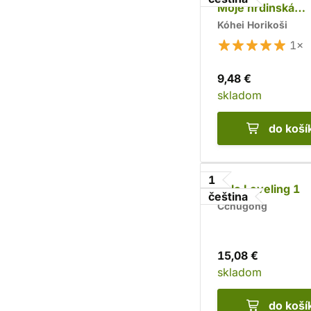
Moje hrdinská
akademie 3
Kóhei Horikoši
1×
9,48 €
skladom
do koší
1
Solo Leveling 1
čeština
Čchugong
15,08 €
skladom
do koší