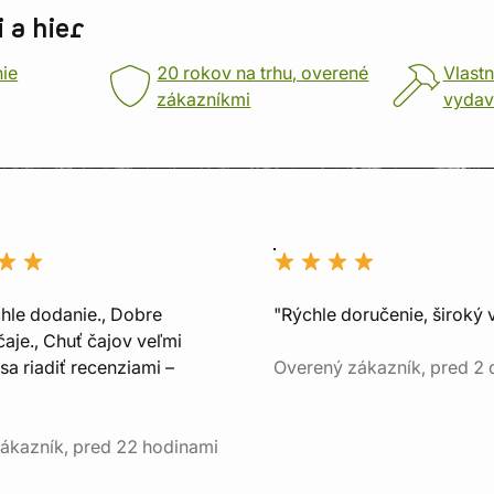
 a hier
nie
20 rokov na trhu, overené
Vlastn
zákazníkmi
vydav
chle dodanie., Dobre
"Rýchle doručenie, široký 
aje., Chuť čajov veľmi
sa riadiť recenziami –
Overený zákazník, pred 2
ákazník, pred 22 hodinami