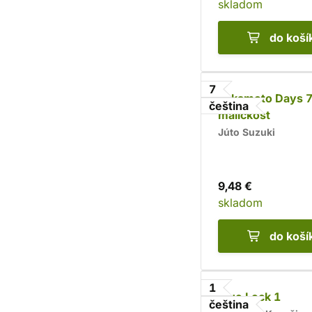
skladom
do koší
7
Sakamoto Days 7:
čeština
maličkost
Júto Suzuki
9,48 €
skladom
do koší
1
Blue Lock 1
čeština