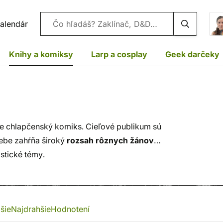
Vyhľadávanie
alendár
Knihy a komiksy
Larp a cosplay
Geek darčeky
 chlapčenský komiks. Cieľové publikum sú
ebe zahŕňa široký
rozsah rôznych žánov
,
stické témy.
šie
Najdrahšie
Hodnotení