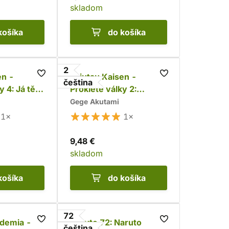
skladom
košíka
do košíka
2
en -
Jujutsu Kaisen -
čeština
y 4: Já tě
Prokleté války 2:
Prokleté lůno
Gege Akutami
1×
1×
9,48 €
skladom
košíka
do košíka
72
demia -
Naruto 72: Naruto
čeština