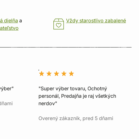
á dielňa
a
Vždy starostlivo zabalené
ateľstvo
výber"
"Super výber tovaru, Ochotný
personál, Predajňa je raj všetkých
 dňami
nerdov"
Overený zákazník, pred 5 dňami