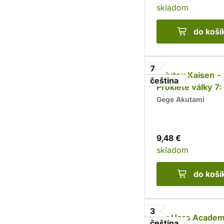
skladom
do koší
7
Jujutsu Kaisen -
čeština
Prokleté války 7:
původu pouta
Gege Akutami
9,48 €
skladom
do koší
3
My Hero Academ
čeština