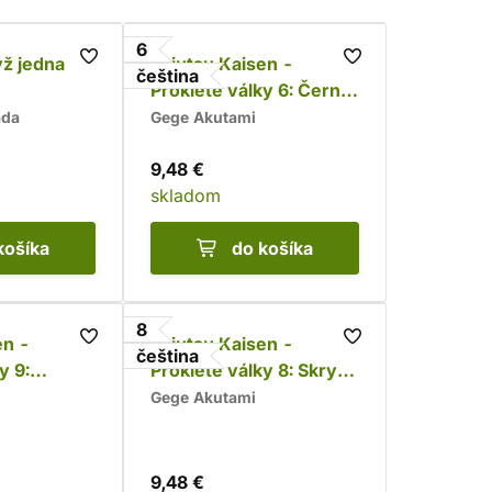
6
yž jedna
Jujutsu Kaisen -
čeština
Prokleté války 6: Černý
záblesk
ada
Gege Akutami
9,48 €
skladom
košíka
do košíka
8
en -
Jujutsu Kaisen -
čeština
y 9:
Prokleté války 8: Skrytý
enciál
potenciál
Gege Akutami
9,48 €