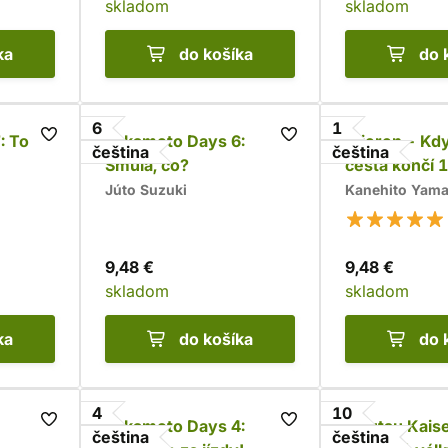
skladom
skladom
ka
do košíka
do 
6
1
 To je
Sakamoto Days 6:
Frieren - Kd
čeština
čeština
Smůla, co?
cesta končí 1
Júto Suzuki
Kanehito Yam
9,48 €
9,48 €
skladom
skladom
ka
do košíka
do 
4
10
Sakamoto Days 4:
Jujutsu Kais
čeština
čeština