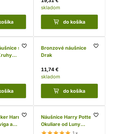
19,31 €
skladom
košíka
do košíka
áušnice s
Bronzové náušnice
Kruhy
Drak
25)
11,74 €
skladom
košíka
do košíka
ker Harry
Náušnice Harry Potter -
viga a
Okuliare od Luny
a
Lovegoodovej
1×