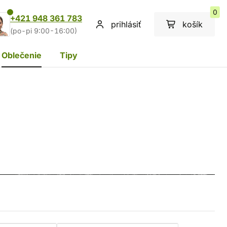
0
+421 948 361 783
prihlásiť
košík
(po-pi 9:00-16:00)
Oblečenie
Tipy