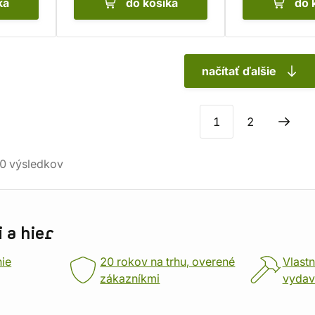
ka
do košíka
do 
načítať ďalšie
1
2
0
výsledkov
 a hier
nie
20 rokov na trhu, overené
Vlastn
zákazníkmi
vydav