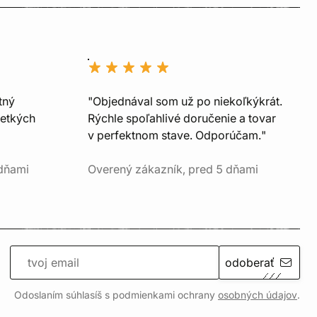
tný
"Objednával som už po niekoľkýkrát.
šetkých
Rýchle spoľahlivé doručenie a tovar
v perfektnom stave. Odporúčam."
 dňami
Overený zákazník, pred 5 dňami
odoberať
Odoslaním súhlasíš s podmienkami ochrany
osobných údajov
.