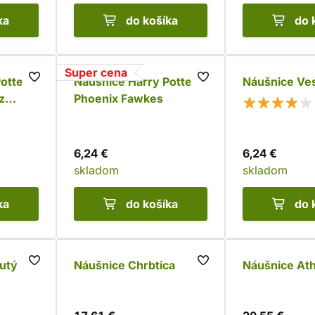
ka
do košíka
do 
Super cena
otter -
Náušnice Harry Potter -
Náušnice Ve
z
Phoenix Fawkes
6,24 €
6,24 €
skladom
skladom
ka
do košíka
do 
utý
Náušnice Chrbtica
Náušnice At