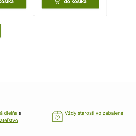
košíka
do košíka
á dielňa
a
Vždy starostlivo zabalené
ateľstvo