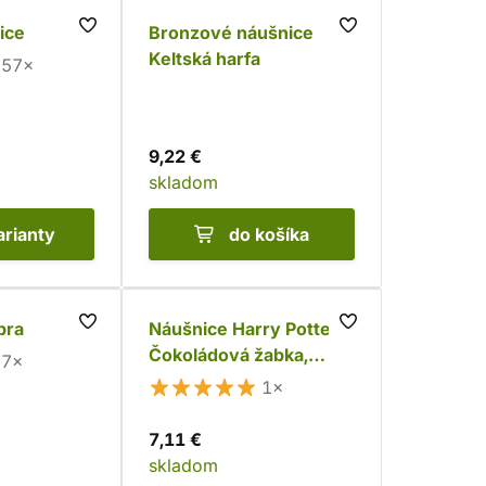
ice
Bronzové náušnice
Keltská harfa
57×
9,22 €
skladom
arianty
do košíka
bra
Náušnice Harry Potter -
Čokoládová žabka,
7×
kôstky
1×
7,11 €
skladom