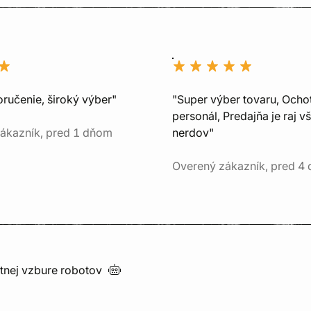
oručenie, široký výber"
"Super výber tovaru, Ocho
personál, Predajňa je raj v
ákazník, pred 1 dňom
nerdov"
Overený zákazník, pred 4
utnej vzbure
robotov