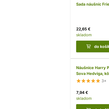
Sada náušníc Fri
22,65 €
skladom
do koší
Náušnice Harry P
Sova Hedviga, k
3×
7,94 €
skladom