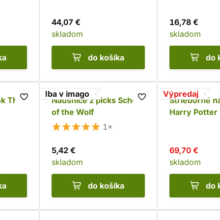
44,07 €
16,78 €
skladom
skladom
ka
do košíka
do 
Iba v imago
Výpredaj
ok Thor
Náušnice z picks School
Strieborné n
of the Wolf
Harry Potter
lásky (Ag 92
1×
5,42 €
69,70 €
skladom
skladom
ka
do košíka
do 