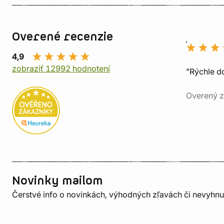
Overené recenzie
4,9
zobraziť 12992 hodnotení
"Rýchle d
Overený z
Novinky mailom
Čerstvé info o novinkách, výhodných zľavách či nevyhn