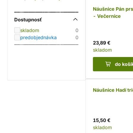
Náušnice Pán pr
- Večernice
Dostupnosť
skladom
0
predobjednávka
0
23,89 €
skladom
do koší
Náušnice Hadí tr
15,50 €
skladom