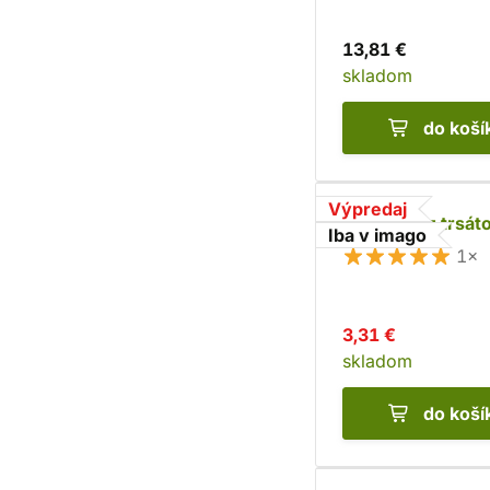
13,81 €
skladom
do koší
Výpredaj
Náušnice z trsát
Iba v imago
1×
3,31 €
skladom
do koší