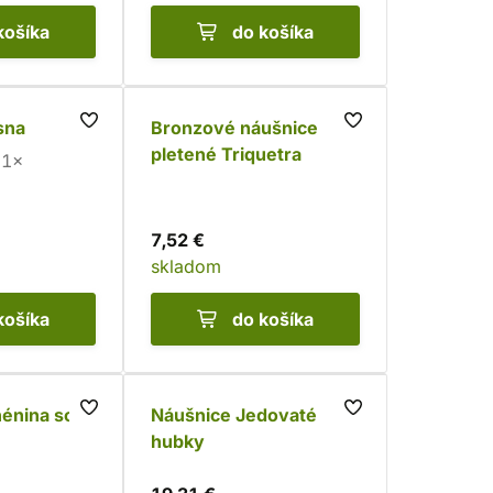
košíka
do košíka
sna
Bronzové náušnice
pletené Triquetra
1×
7,52 €
skladom
košíka
do košíka
hénina sova
Náušnice Jedovaté
hubky