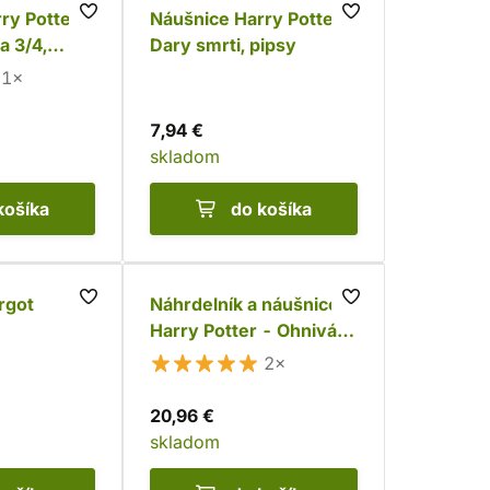
ry Potter -
Náušnice Harry Potter -
a 3/4,
Dary smrti, pipsy
1×
7,94 €
skladom
košíka
do košíka
rgot
Náhrdelník a náušnice
Harry Potter - Ohnivá
strela
2×
20,96 €
skladom