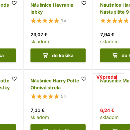
ends
Náušnice Havranie
Náušnice Har
lebky
Nástupište 9 
kôstky
1×
23,07 €
7,94 €
skladom
skladom
ka
do košíka
do 
Výpredaj
otter -
Náušnice Harry Potter -
Náušnice Ma
ôstky
Ohnivá strela
5×
7,11 €
6,24 €
skladom
skladom