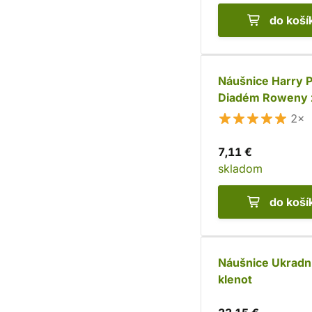
do koší
Náušnice Harry P
Diadém Roweny 
Bystrohlavu
2×
7,11 €
skladom
do koší
Náušnice Ukradn
klenot