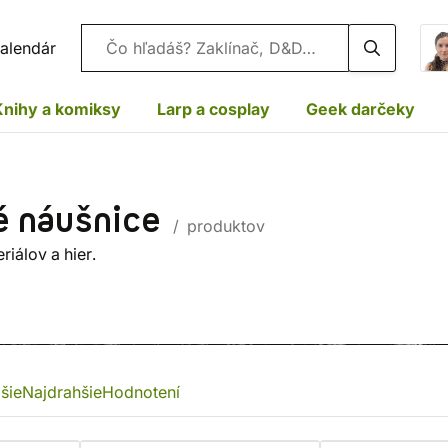
Vyhľadávanie
alendár
Knihy a komiksy
Larp a cosplay
Geek darčeky
é náušnice
/ produktov
riálov a hier.
šie
Najdrahšie
Hodnotení