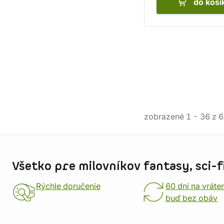
do koší
zobrazené
1
-
36
z
6
Informácie o obchode
Všetko pre milovníkov fantasy, sci-fi
Rýchle doručenie
60 dní na vráte
buď bez obáv