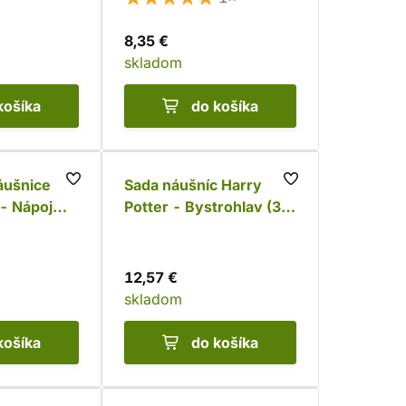
8,35 €
skladom
košíka
do košíka
áušnice
Sada náušníc Harry
 - Nápoj
Potter - Bystrohlav (3
5)
páry)
12,57 €
skladom
košíka
do košíka