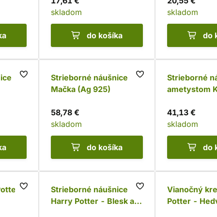
17,61 €
20,55 €
skladom
skladom
ka
do košíka
do 
ice
Strieborné náušnice
Strieborné n
Mačka (Ag 925)
ametystom 
25)
života (Ag 9
58,78 €
41,13 €
skladom
skladom
ka
do košíka
do 
otter -
Strieborné náušnice
Vianočný kre
Harry Potter - Blesk a
Potter - Hed
okuliare (Ag 925)
Ohnivá strel