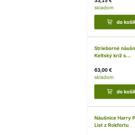
33,15 €
skladom
do koší
Strieborné náušn
Keltský kríž s
ametystom (Ag 9
63,00 €
skladom
do koší
Náušnice Harry P
List z Rokfortu