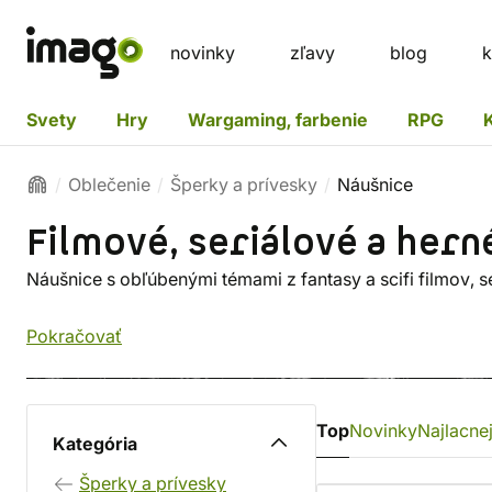
novinky
zľavy
blog
k
Svety
Hry
Wargaming, farbenie
RPG
Oblečenie
Šperky a prívesky
Náušnice
Filmové, seriálové a hern
Náušnice s obľúbenými témami z fantasy a scifi filmov, se
Pokračovať
Top
Novinky
Najlacnej
Kategória
Šperky a prívesky