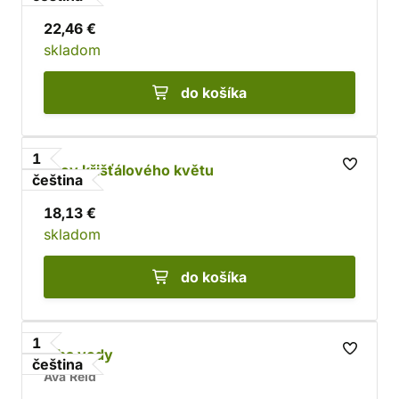
22,46 €
skladom
do košíka
1
Krev křišťálového květu
čeština
18,13 €
skladom
do košíka
1
Tíha vody
čeština
Ava Reid