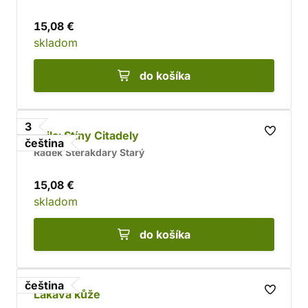
15,08 €
skladom
do košíka
3
Arila: Stíny Citadely
čeština
Radek Sterakdary Starý
15,08 €
skladom
do košíka
čeština
Lákavá kůže