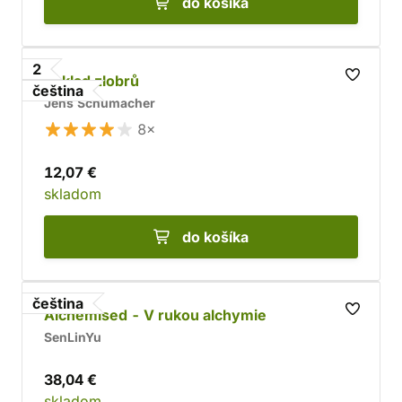
do košíka
2
Poklad zlobrů
čeština
Jens Schumacher
8×
12,07 €
skladom
do košíka
čeština
Alchemised - V rukou alchymie
SenLinYu
38,04 €
skladom