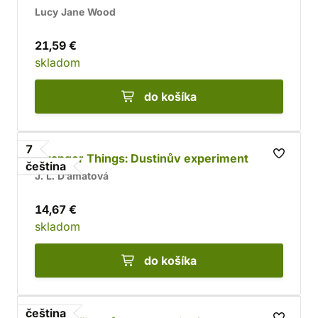
Lucy Jane Wood
21,59 €
skladom
do košíka
7
Stranger Things: Dustinův experiment
čeština
J. L. Dʼamatová
14,67 €
skladom
do košíka
čeština