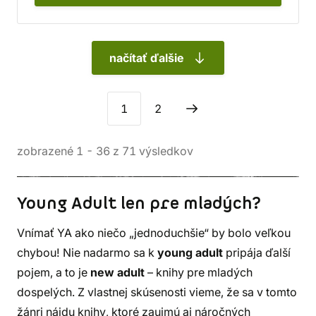
načítať ďalšie
1
2
zobrazené
1
-
36
z
71
výsledkov
Young Adult len pre mladých?
Vnímať YA ako niečo „jednoduchšie“ by bolo veľkou
chybou! Nie nadarmo sa k
young adult
pripája ďalší
pojem, a to je
new adult
– knihy pre mladých
dospelých. Z vlastnej skúsenosti vieme, že sa v tomto
žánri nájdu knihy, ktoré zaujmú aj náročných