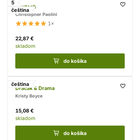
5
Murtagh
čeština
Christopher Paolini
1×
22,87 €
skladom
do košíka
čeština
Dračák & Drama
Kristy Boyce
15,08 €
skladom
do košíka