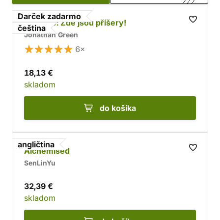
čitateľné a neboja sa ani nových netradičných tém.
Darček zadarmo
Nezemě: Zde jsou příšery!
čeština
Jonathan Green
6×
18,13 €
skladom
do košíka
angličtina
Alchemised
SenLinYu
32,39 €
skladom