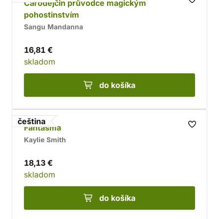
Čarodějčin průvodce magickým
pohostinstvím
Sangu Mandanna
16,81 €
skladom
do košíka
čeština
Fantasma
Kaylie Smith
18,13 €
skladom
do košíka