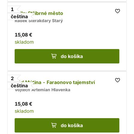
1
Arila: Stříbrné město
čeština
Radek Sterakdary Starý
15,08 €
skladom
do košíka
2
Kód Mýtina - Faraonovo tajemství
čeština
Vojtěch Artemian Hlavenka
15,08 €
skladom
do košíka