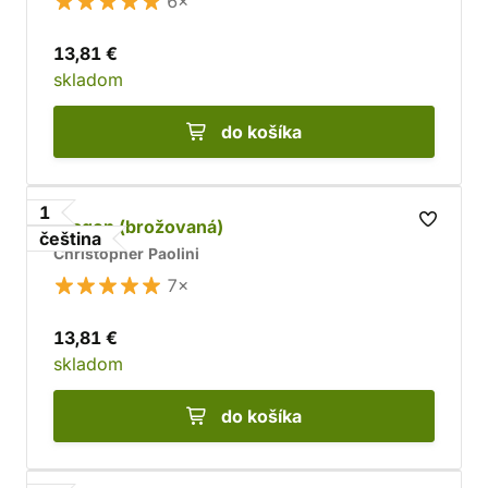
6×
13,81 €
skladom
do košíka
1
Eragon (brožovaná)
čeština
Christopher Paolini
7×
13,81 €
skladom
do košíka