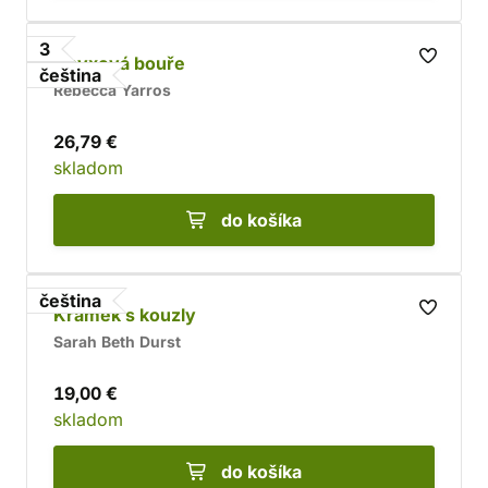
3
Onyxová bouře
čeština
Rebecca Yarros
26,79 €
skladom
do košíka
čeština
Krámek s kouzly
Sarah Beth Durst
19,00 €
skladom
do košíka