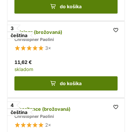
do košíka
3
Brisingr (brožovaná)
čeština
Christopher Paolini
3×
11,62 €
skladom
do košíka
4
Inheritance (brožovaná)
čeština
Christopher Paolini
2×