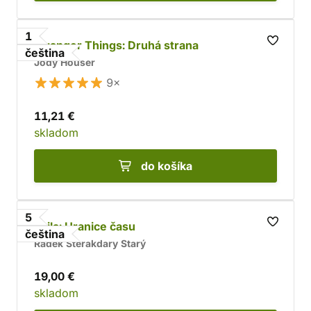
1
Stranger Things: Druhá strana
čeština
Jody Houser
9×
11,21 €
skladom
do košíka
5
Arila: Hranice času
čeština
Radek Sterakdary Starý
19,00 €
skladom