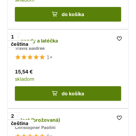
do košíka
1
Legendy a latéčka
čeština
Travis Baldree
1×
15,54 €
skladom
do košíka
2
Eldest (brožovaná)
čeština
Christopher Paolini