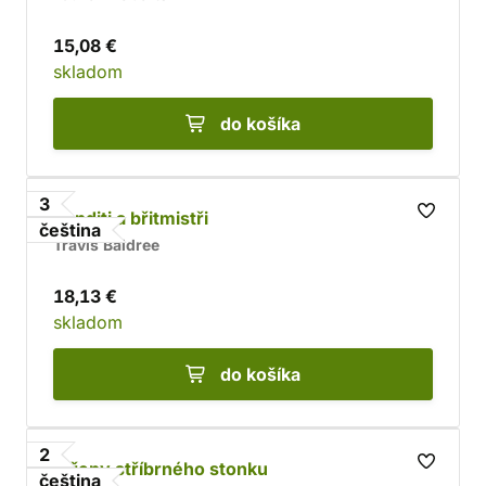
15,08 €
skladom
do košíka
3
Banditi a břitmistři
čeština
Travis Baldree
18,13 €
skladom
do košíka
2
Střepy stříbrného stonku
čeština