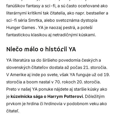
fanúšikov fantasy a sci-fi, a sú často oceňované ako
literárnymi kritikmi tak čitatelia, ako napr. bestseller a
sci-fi séria Smrtka, alebo svetoznáma dystopia
Hunger Games . YA je naozaj pestrá, a poteší
fantastickou klasikou aj netradičnými kúskami.
Niečo málo o histórii YA
YA literatúra sa do širšieho povedomia českých a
slovenských čitateľov dostala až počas 21. storočia.
V Amerike aj inde po svete, však YA funguje už od 19.
storočia a boom nastal v 70. rokoch 20. storočia.
Preto v našej YA ponuke nájdete aj staršie kúsky ako
je
kúzelnícka sága o Harrym Potterovi
. Dôležitým
prvkom je hrdina či hrdinovia v podobnom veku ako
čitateľ.