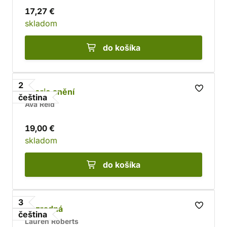
17,27 €
skladom
do košíka
2
Teorie snění
čeština
Ava Reid
19,00 €
skladom
do košíka
3
Bezradná
čeština
Lauren Roberts