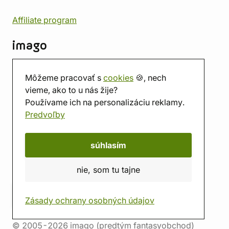
Affiliate program
imago
Kontakt
Môžeme pracovať s
cookies
🍪, nech
Predajňa
vieme, ako to u nás žije?
Herňa
Používame ich na personalizáciu reklamy.
O nás
Predvoľby
Hodnotenie obchodu
Darčekové poukážky
Kalendár
súhlasím
imago.blog
nie, som tu tajne
Zásady ochrany osobných údajov
© 2005-2026 imago (predtým fantasyobchod)