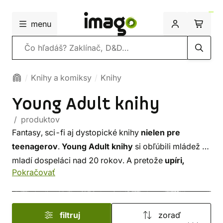
menu
Vyhľadávanie
Knihy a komiksy
Knihy
Young Adult knihy
/ produktov
Fantasy, sci-fi aj dystopické knihy
nielen pre
teenagerov
.
Young Adult knihy
si obľúbili mládež aj
mladí dospeláci nad 20 rokov. A pretože
upíri,
Pokračovať
čarodejnice a geekovia
starnú pomaly, či vôbec, tak
si z tejto ponuky určite vyberú aj starší knihomoli.
Príbehy blízke mladému publiku priťahujú čitateľov
filtruj
zoraď
naprieč všetkými generáciami, sú mimoriadne