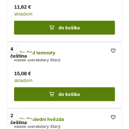
11,62 €
skladom
do košíka
4
Arila: Pád temnoty
čeština
Radek Sterakdary Starý
15,08 €
skladom
do košíka
2
Arila: Poslední hvězda
čeština
Radek Sterakdary Starý