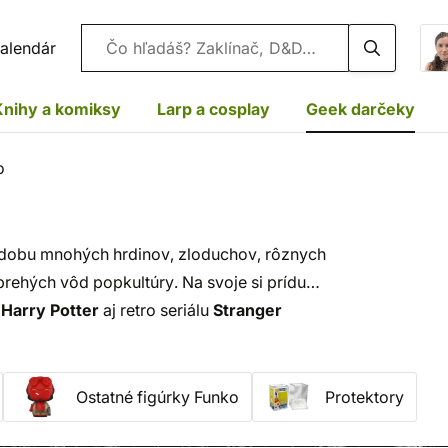
Vyhľadávanie
alendár
Knihy a komiksy
Larp a cosplay
Geek darčeky
o
odobu mnohých hrdinov, zloduchov, rôznych
rehých vôd popkultúry. Na svoje si prídu
y
Harry Potter
aj retro seriálu
Stranger
horúčku začali asi najobľúbenejšie
figúrky
Ostatné figúrky Funko
Protektory