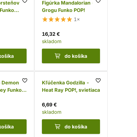
prsteňov -
Figúrka Mandalorian -
 Funko
Grogu Funko POP!
ca
1×
16,32 €
skladom
košíka
do košíka
p Demon
Kľúčenka Godzilla -
oey Funko
Heat Ray POP!, svietiaca
6,69 €
skladom
košíka
do košíka