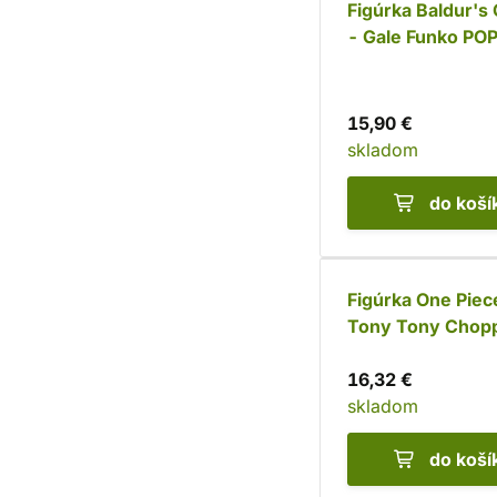
Figúrka Baldur's 
- Gale Funko POP
15,90 €
skladom
do koší
Figúrka One Piec
Tony Tony Chop
Funko POP!
16,32 €
skladom
do koší