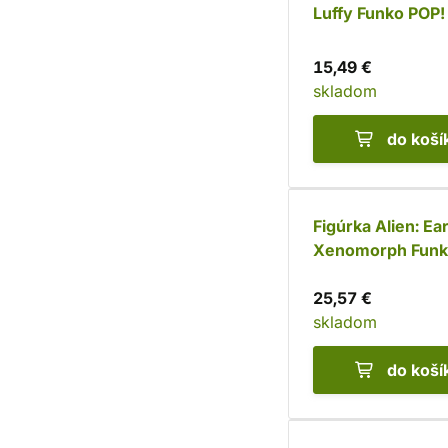
Luffy Funko POP!
15,49 €
skladom
do koší
Figúrka Alien: Ea
Xenomorph Funk
(Super Sized)
25,57 €
skladom
do koší