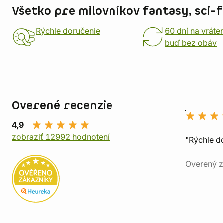
Všetko pre milovníkov fantasy, sci-fi
Rýchle doručenie
60 dní na vráte
buď bez obáv
Overené recenzie
4,9
zobraziť 12992 hodnotení
"Rýchle d
Overený z