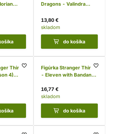
lorian
Dragons - Valindra
Shadowmantle Funko
POP!
13,80 €
skladom
košíka
do košíka
nger Things
Figúrka Stranger Things
son 4)
- Eleven with Bandana
Funko POP!
16,77 €
skladom
košíka
do košíka