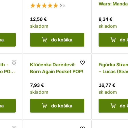
Wars: Manda
2×
Season 2
12,56 €
8,34 €
skladom
skladom
ka
do košíka
do 
rth -
Kľúčenka Daredevil:
Figúrka Stra
o POP!
Born Again Pocket POP!
- Lucas (Sea
Funko POP!
7,93 €
16,77 €
skladom
skladom
ka
do košíka
do 