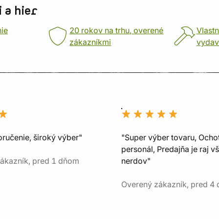
 a hier
nie
20 rokov na trhu, overené
Vlastn
zákazníkmi
vydav
oručenie, široký výber"
"Super výber tovaru, Ocho
personál, Predajňa je raj v
ákazník, pred 1 dňom
nerdov"
Overený zákazník, pred 4