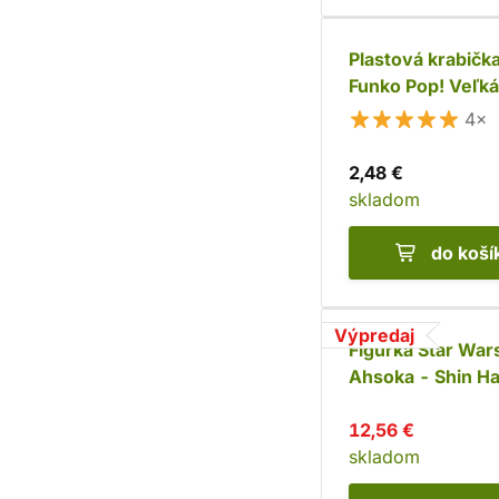
Plastová krabičk
Funko Pop! Veľká
veľkosť
4×
2,48 €
skladom
do koší
Výpredaj
Figúrka Star War
Ahsoka - Shin Ha
Funko POP!
12,56 €
skladom