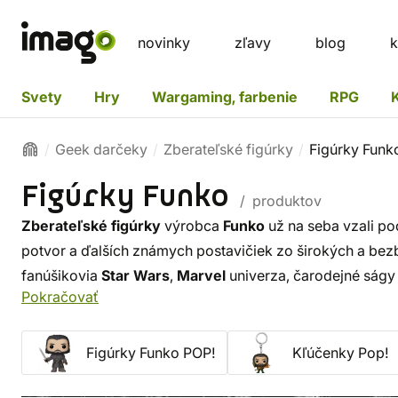
novinky
zľavy
blog
k
Svety
Hry
Wargaming, farbenie
RPG
Geek darčeky
Zberateľské figúrky
Figúrky Funk
Figúrky Funko
/ produktov
Zberateľské figúrky
výrobca
Funko
už na seba vzali p
potvor a ďalších známych postavičiek zo širokých a bezb
fanúšikovia
Star Wars
,
Marvel
univerza, čarodejné ság
Pokračovať
Things
, a týmto zoznam rozhodne nekončí! Zberateľskú 
Funko Pop
.
Figúrky Funko POP!
Kľúčenky Pop!