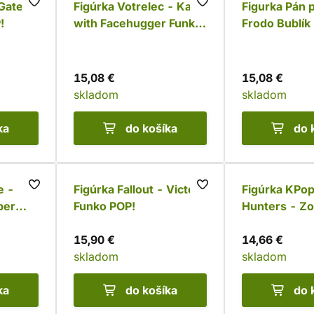
Gate 3
Figúrka Votrelec - Kane
Figurka Pán 
!
with Facehugger Funko
Frodo Bublík
POP!
POP!, svietia
15,08 €
15,08 €
skladom
skladom
ka
do košíka
do 
e -
Figúrka Fallout - Victor
Figúrka KPo
per
Funko POP!
Hunters - Z
POP!
15,90 €
14,66 €
skladom
skladom
ka
do košíka
do 