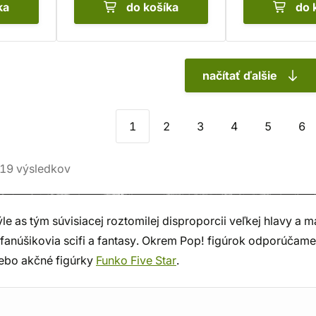
ka
do košíka
do 
načítať ďalšie
1
2
3
4
5
6
19
výsledkov
le as tým súvisiacej roztomilej disproporcii veľkej hlavy a ma
í fanúšikovia scifi a fantasy. Okrem Pop! figúrok odporúčame 
ebo akčné figúrky
Funko Five Star
.