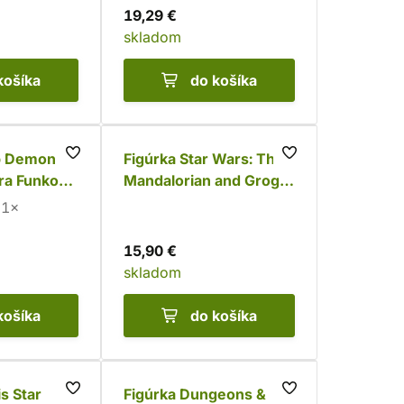
19,29 €
skladom
košíka
do košíka
p Demon
Figúrka Star Wars: The
ra Funko
Mandalorian and Grogu
- Grogu in Pram Funko
1×
POP!
15,90 €
skladom
košíka
do košíka
s Star
Figúrka Dungeons &