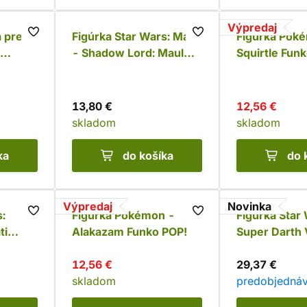
Výpredaj
a pre
Figúrka Star Wars: Maul
Figúrka Pok
- Shadow Lord: Maul
Squirtle Fun
Funko POP!
13,80 €
12,56 €
skladom
skladom
ka
do košíka
do 
Výpredaj
Novinka
s:
Figúrka Pokémon -
Figúrka Star
ti
Alakazam Funko POP!
Super Darth
(SFX) Funko 
12,56 €
29,37 €
skladom
predobjedná