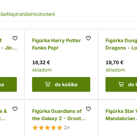
šie
Najdrahšie
Hodnotení
f
Figúrka Harry Potter
Figúrka Dun
- Jinx
Funko Pop!
Dragons - Lo
Spider Quee
16,32 €
POP!
19,70 €
skladom
skladom
ka
do košíka
do 
s &
Figúrka Guardians of
Figúrka Star
d
the Galaxy 2 - Groot
Mandalorian
unko
Bobble Funko Pop!
AT-RT Funko
2×
(Deluxe)