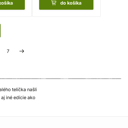
košíka
do košíka
7
lého telíčka našli
aj iné edície ako