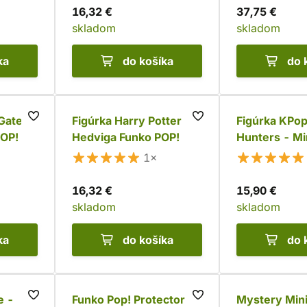
16,32 €
37,75 €
skladom
skladom
ka
do košíka
do 
Gate 3
Figúrka Harry Potter -
Figúrka KPo
POP!
Hedviga Funko POP!
Hunters - Mi
POP!
1×
16,32 €
15,90 €
skladom
skladom
ka
do košíka
do 
e -
Funko Pop! Protector
Mystery Mini