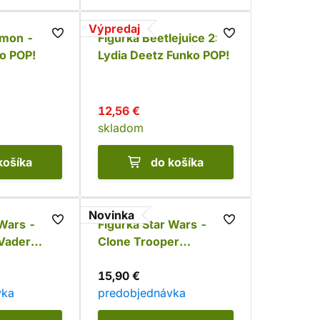
Výpredaj
émon -
Figúrka Beetlejuice 2:
ko POP!
Lydia Deetz Funko POP!
12,56 €
skladom
košíka
do košíka
Novinka
 Wars -
Figúrka Star Wars -
 Vader
Clone Trooper
POP!
(Coruscant) Funko POP!
15,90 €
vka
predobjednávka