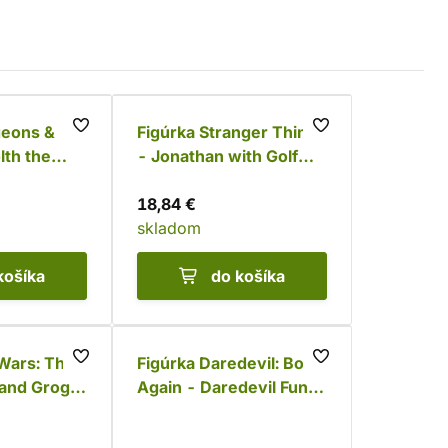
geons &
Figúrka Stranger Things
lth the
- Jonathan with Golf
n Funko
Club Funko POP!
18,84 €
skladom
košíka
do košíka
 Wars: The
Figúrka Daredevil: Born
 and Grogu
Again - Daredevil Funko
 POP!
POP!