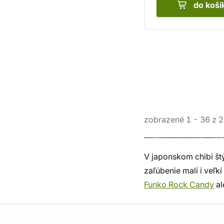
do koší
zobrazené
1
-
36
z
2
V japonskom chibi štý
zaľúbenie malí i veľk
Funko Rock Candy
al
Informácie o obchode