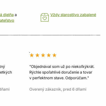
á dielňa
a
Vždy starostlivo zabalené
ateľstvo
tný
"Objednával som už po niekoľkýkrát.
šetkých
Rýchle spoľahlivé doručenie a tovar
v perfektnom stave. Odporúčam."
 dňami
Overený zákazník, pred 6 dňami