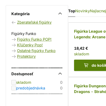
Top
Novinky
Najlacnej
Kategória
Zberateľské figúrky
Figúrka League o
Figúrky Funko
Legends: Arcane 
Figúrky Funko POP!
Funko POP!
Kľúčenky Pop!
18,42 €
Ostatné figúrky Funko
skladom
Protektory
do koší
Dostupnosť
skladom
0
Figúrka Dungeon
predobjednávka
0
Dragons - Strah
Shapechanger F
POP!