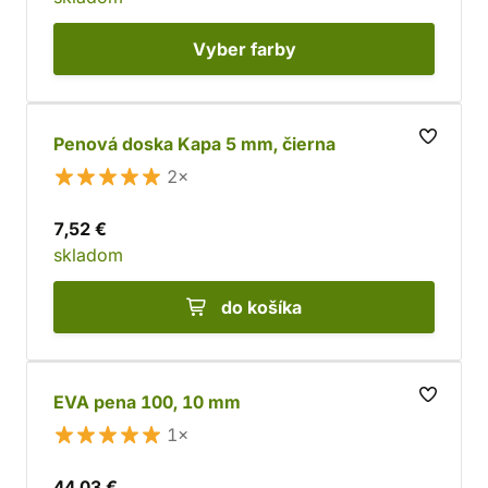
Vyber
farby
Penová doska Kapa 5 mm, čierna
2×
7,52 €
skladom
do košíka
EVA pena 100, 10 mm
1×
44,03 €