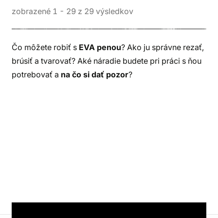
zobrazené
1
-
29
z
29
výsledkov
Čo môžete robiť s
EVA penou
? Ako ju správne rezať,
brúsiť a tvarovať? Aké náradie budete pri práci s ňou
potrebovať a
na čo si dať pozor
?