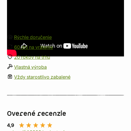
Informácie o obchode
Všetko pre milovníkov fantasy,
sci-fi a hier
Rýchle doručenie
60 dní na vrátenie
20 rokov na trhu
Vlastná výroba
Vždy starostlivo zabalené
Overené recenzie
4,9