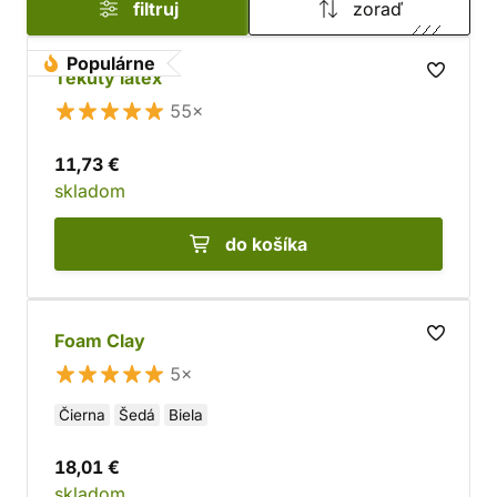
filtruj
zoraď
Populárne
Tekutý latex
55×
11,73 €
skladom
do košíka
Foam Clay
5×
Čierna
Šedá
Biela
18,01 €
skladom