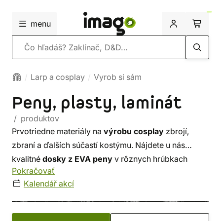
menu
Vyhľadávanie
Larp a cosplay
Vyrob si sám
Peny, plasty, laminát
/ produktov
Prvotriedne materiály na
výrobu cosplay
zbrojí,
zbraní a ďalších súčastí kostýmu. Nájdete u nás
kvalitné
dosky z EVA peny
v rôznych hrúbkach
Pokračovať
a hustotách.
Laminátové jadrá
skvele poslúžia pre
Kalendář akcí
repliky filmových, seriálových alebo herných zbraní
a na výrobu doplnkov môžete využiť našu ponuku
cosplayflexu
,
penovej hmoty
alebo
latexu
.