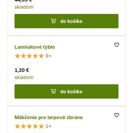
skladom
do košíka
Laminátové týblo
9×
1,20 €
skladom
do košíka
Mäkčenie pre larpové zbrane
2×