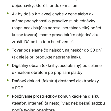
objednávky, ktoré ti príde e-mailom.
Ak by došlo k zjavnej chybe v cene alebo ak
máme pochybnosti o pravdivosti objednávky
(napr. neexistujúca adresa, nereálne veľký počet
kusov tovaru), máme právo takúto objednávku
zrušiť. Dáme ti o tom hneď vedieť.
Tovar posielame čo najskôr, najneskôr do 30 dní
(ak nie je pri produkte napísané inak).
Digitálny obsah (e-knihy, audioknihy) posielame
e-mailom obratom po pripísaní platby.
Daňový doklad (faktúru) dostaneš elektronicky
v PDF.
Používanie prostriedkov komunikácie na diaľku
(telefón, internet) ťa nestojí viac než bežnú sadzbu
podľa tvojho operátora.