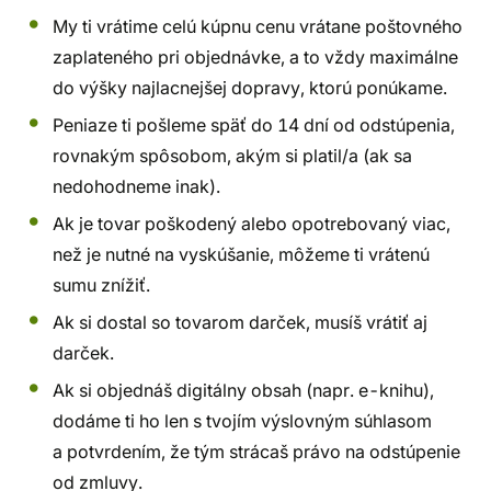
My ti vrátime celú kúpnu cenu vrátane poštovného
zaplateného pri objednávke, a to vždy maximálne
do výšky najlacnejšej dopravy, ktorú ponúkame.
Peniaze ti pošleme späť do 14 dní od odstúpenia,
rovnakým spôsobom, akým si platil/a (ak sa
nedohodneme inak).
Ak je tovar poškodený alebo opotrebovaný viac,
než je nutné na vyskúšanie, môžeme ti vrátenú
sumu znížiť.
Ak si dostal so tovarom darček, musíš vrátiť aj
darček.
Ak si objednáš digitálny obsah (napr. e-knihu),
dodáme ti ho len s tvojím výslovným súhlasom
a potvrdením, že tým strácaš právo na odstúpenie
od zmluvy.