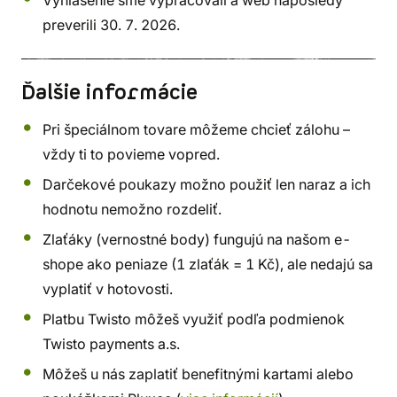
Vyhlásenie sme vypracovali a web naposledy
preverili 30. 7. 2026.
Ďalšie informácie
Pri špeciálnom tovare môžeme chcieť zálohu –
vždy ti to povieme vopred.
Darčekové poukazy možno použiť len naraz a ich
hodnotu nemožno rozdeliť.
Zlaťáky (vernostné body) fungujú na našom e-
shope ako peniaze (1 zlaťák = 1 Kč), ale nedajú sa
vyplatiť v hotovosti.
Platbu Twisto môžeš využiť podľa podmienok
Twisto payments a.s.
Môžeš u nás zaplatiť benefitnými kartami alebo