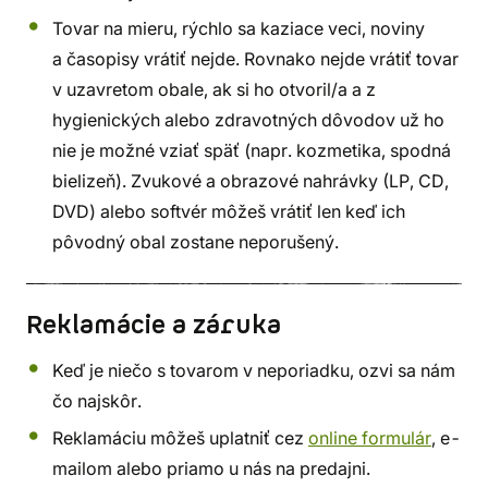
Tovar na mieru, rýchlo sa kaziace veci, noviny
a časopisy vrátiť nejde. Rovnako nejde vrátiť tovar
v uzavretom obale, ak si ho otvoril/a a z
hygienických alebo zdravotných dôvodov už ho
nie je možné vziať späť (napr. kozmetika, spodná
bielizeň). Zvukové a obrazové nahrávky (LP, CD,
DVD) alebo softvér môžeš vrátiť len keď ich
pôvodný obal zostane neporušený.
Reklamácie a záruka
Keď je niečo s tovarom v neporiadku, ozvi sa nám
čo najskôr.
Reklamáciu môžeš uplatniť cez
online formulár
, e-
mailom alebo priamo u nás na predajni.