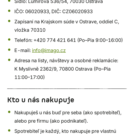
Sídlo: Lumírova 536/54, 70030 Ostrava
IČO: 06020933, DIČ: CZ06020933
Zapísaní na Krajskom súde v Ostrave, oddiel C,
vložka 70310
Telefón: +420 774 421 641 (Po–Pia 9:00–16:00)
E-mail:
info@imago.cz
Adresa na listy, návštevy a osobné reklamácie:
K Myslivně 2362/9, 70800 Ostrava (Po–Pia
11:00–17:00)
Kto u nás nakupuje
Nakupuješ u nás buď pre seba (ako spotrebiteľ),
alebo pre firmu (ako podnikateľ).
Spotrebiteľ je každý, kto nakupuje pre vlastnú