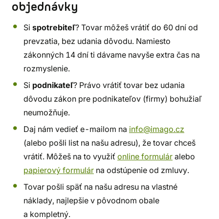
objednávky
Si
spotrebiteľ
? Tovar môžeš vrátiť do 60 dní od
prevzatia, bez udania dôvodu. Namiesto
zákonných 14 dní ti dávame navyše extra čas na
rozmyslenie.
Si
podnikateľ
? Právo vrátiť tovar bez udania
dôvodu zákon pre podnikateľov (firmy) bohužiaľ
neumožňuje.
Daj nám vedieť e-mailom na
info@imago.cz
(alebo pošli list na našu adresu), že tovar chceš
vrátiť. Môžeš na to využiť
online formulár
alebo
papierový formulár
na odstúpenie od zmluvy.
Tovar pošli späť na našu adresu na vlastné
náklady, najlepšie v pôvodnom obale
a kompletný.