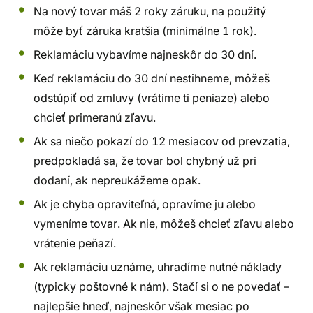
Na nový tovar máš 2 roky záruku, na použitý
môže byť záruka kratšia (minimálne 1 rok).
Reklamáciu vybavíme najneskôr do 30 dní.
Keď reklamáciu do 30 dní nestihneme, môžeš
odstúpiť od zmluvy (vrátime ti peniaze) alebo
chcieť primeranú zľavu.
Ak sa niečo pokazí do 12 mesiacov od prevzatia,
predpokladá sa, že tovar bol chybný už pri
dodaní, ak nepreukážeme opak.
Ak je chyba opraviteľná, opravíme ju alebo
vymeníme tovar. Ak nie, môžeš chcieť zľavu alebo
vrátenie peňazí.
Ak reklamáciu uznáme, uhradíme nutné náklady
(typicky poštovné k nám). Stačí si o ne povedať –
najlepšie hneď, najneskôr však mesiac po