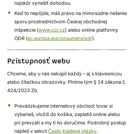
najskôr vyriešiť dohodou.
Keď to nepôjde, máš právo na mimosúdne riešenie
sporu prostredníctvom Českej obchodnej
inšpekcie (
www.coi.cz
) alebo online platformy
ODR (
ec.europa.eu/consumers/odr
).
Prístupnosť webu
Chceme, aby u nás nakúpil každý – aj s klávesnicou
alebo čítačkou obrazovky. Plníme tým § 14 zákona č.
424/2023 Zb.
Prevádzkujeme internetový obchod: tovar si
vyberieš, vložíš do košíka, zaplatíš online alebo
pri prevzatí a my ti ho doručíme. Podrobný postup
nájdeš v sekcii
Často kladené otázky
.