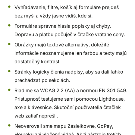
Vyhľadávanie, filtre, košík aj formuláre prejdeš
bez myši a vždy jasne vidíš, kde si.
Formuláre správne hlásia popisky aj chyby.
Dopravu a platbu počuješ v čítačke vrátane ceny.
Obrázky majú textové alternatívy, dôležité
informácie neoznamujeme len farbou a texty majú
dostatočný kontrast.
Stránky logicky členia nadpisy, aby sa dali ľahko
prechádzať po sekciách.
Riadime sa WCAG 2.2 (AA) a normou EN 301 549.
Prístupnosť testujeme sami pomocou Lighthouse,
axe a klávesnice. Skutoční používatelia čítačiek
web zatiaľ neprešli.
Neoverovali sme mapu Zásielkovne, GoPay,
Heureku ani vložené videá. Ak ti nástroje tretích