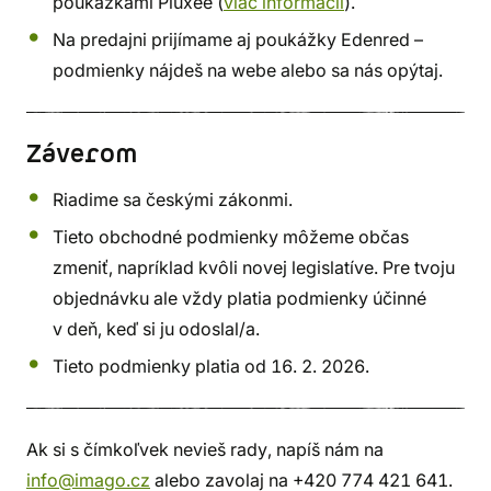
poukážkami Pluxee (
viac informácií
).
Na predajni prijímame aj poukážky Edenred –
podmienky nájdeš na webe alebo sa nás opýtaj.
Záverom
Riadime sa českými zákonmi.
Tieto obchodné podmienky môžeme občas
zmeniť, napríklad kvôli novej legislatíve. Pre tvoju
objednávku ale vždy platia podmienky účinné
v deň, keď si ju odoslal/a.
Tieto podmienky platia od 16. 2. 2026.
Ak si s čímkoľvek nevieš rady, napíš nám na
info@imago.cz
alebo zavolaj na +420 774 421 641.