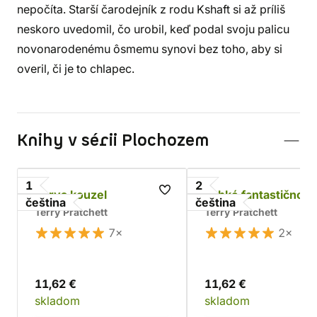
nepočíta. Starší čarodejník z rodu Kshaft si až príliš
neskoro uvedomil, čo urobil, keď podal svoju palicu
novonarodenému ôsmemu synovi bez toho, aby si
overil, či je to chlapec.
Knihy v sérii Plochozem
1
2
Barva kouzel
Lehké fantastično
čeština
čeština
Terry Pratchett
Terry Pratchett
7×
2×
11,62 €
11,62 €
skladom
skladom