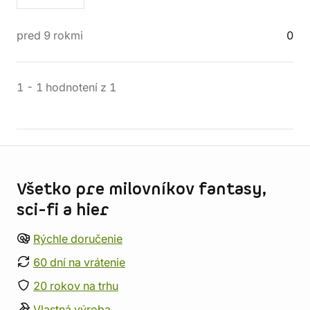
pred 9 rokmi
0
1
-
1
hodnotení
z
1
Informácie o obchode
Všetko pre milovníkov fantasy,
sci-fi a hier
Rýchle doručenie
60 dní na vrátenie
20 rokov na trhu
Vlastná výroba