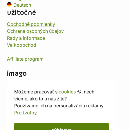
Deutsch
užitočné
Obchodné podmienky
Ochrana osobných údajov
Rady a informace
Veľkoobchod
Affiliate program
imago
Kontakt
Môžeme pracovať s
cookies
🍪, nech
Predajňa
vieme, ako to u nás žije?
Herňa
Používame ich na personalizáciu reklamy.
O nás
Predvoľby
Hodnotenie obchodu
Darčekové poukážky
Kalendár