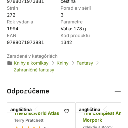
9788071973881
čeština
Strán
Poradie v sérii
272
3
Rok vydania
Parametre
1994
Váha: 178 g
EAN
Kód produktu
9788071973881
1342
Zaradené v kategóriách
Knihy a komiksy
Knihy
Fantasy
Zahraničné fantasy
Odporúčame
angličtina
angličtina
The Discworld Atlas
The Compleat Ankh
Morpork
Terry Pratchett
kolektív autorov