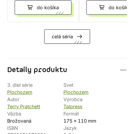
do košíka
do košíka
celá séria
Detaily produktu
3. diel série
Svet
Plochozem
Plochozem
Autor
Výrobca
Terry Pratchett
Talpress
Väzba
Formát
Brožovaná
175 x 110 mm
ISBN
Jazyk