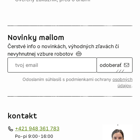
Novinky mailom
Čerstvé info o novinkách, výhodných zľavách či
nevyhnutnej vzbure
robotov
odoberať
Odoslaním súhlasíš s podmienkami ochrany
osobných
údajov
.
kontakt
+421 948 361 783
Po-pi 9:00-16:00