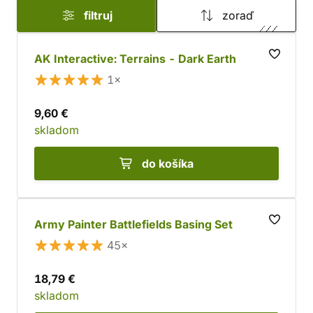
filtruj
zoraď
AK Interactive: Terrains - Dark Earth
1×
9,60 €
skladom
do košíka
Army Painter Battlefields Basing Set
45×
18,79 €
skladom