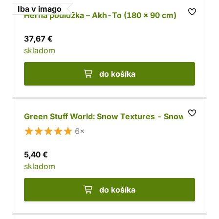
Iba v imago
Herná podložka – Akh-To (180 × 90 cm)
37,67 €
skladom
do košíka
Green Stuff World: Snow Textures - Snow
6×
5,40 €
skladom
do košíka