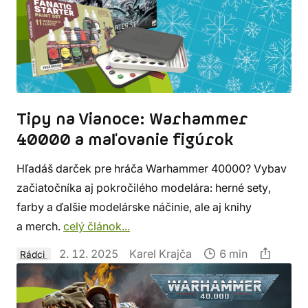
Tipy na Vianoce: Warhammer
40000 a maľovanie figúrok
Hľadáš darček pre hráča Warhammer 40000? Vybav
začiatočníka aj pokročilého modelára: herné sety,
farby a ďalšie modelárske náčinie, ale aj knihy
a merch.
celý článok...
2. 12. 2025
Karel Krajča
6 min
Rádci