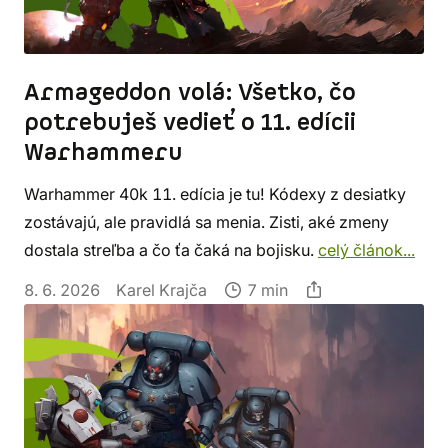
Armageddon volá: Všetko, čo
potrebuješ vedieť o 11. edícii
Warhammeru
Warhammer 40k 11. edícia je tu! Kódexy z desiatky
zostávajú, ale pravidlá sa menia. Zisti, aké zmeny
dostala streľba a čo ťa čaká na bojisku.
celý článok...
8. 6. 2026
Karel Krajča
7 min