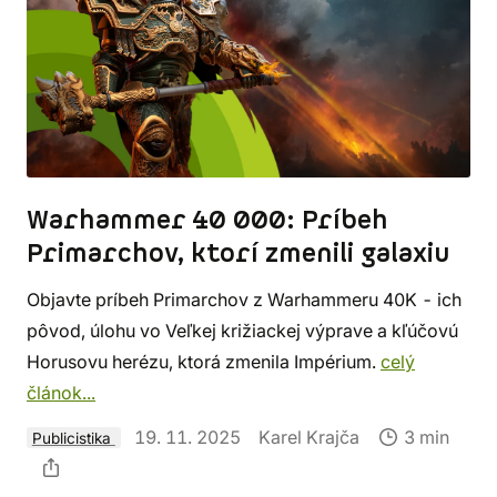
Warhammer 40 000: Príbeh
Primarchov, ktorí zmenili galaxiu
Objavte príbeh Primarchov z Warhammeru 40K - ich
pôvod, úlohu vo Veľkej križiackej výprave a kľúčovú
Horusovu herézu, ktorá zmenila Impérium.
celý
článok...
19. 11. 2025
Karel Krajča
3 min
Publicistika