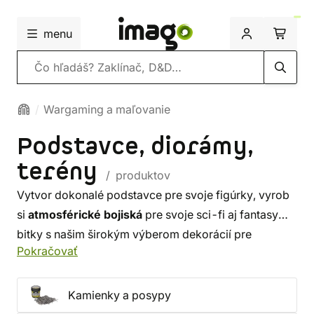
menu
Vyhľadávanie
Wargaming a maľovanie
Podstavce, diorámy,
terény
/ produktov
Vytvor dokonalé podstavce pre svoje figúrky, vyrob
si
atmosférické bojiská
pre svoje sci-fi aj fantasy
bitky s našim širokým výberom dekorácií pre
Pokračovať
wargamery. V našej ponuke nájdeš už
hotové
podstavce
a perfektné dekorácie, ktoré môžeš
okamžite použiť na svoje bojové polia. Alebo si
Kamienky a posypy
môžeš oboje
vytvoriť od základu
s pomocou