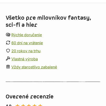
Informácie o obchode
Všetko pre milovníkov fantasy,
sci-fi a hier
Rýchle doručenie
60 dní na vrátenie
20 rokov na trhu
Vlastná výroba
Vždy starostlivo zabalené
Overené recenzie
4,9