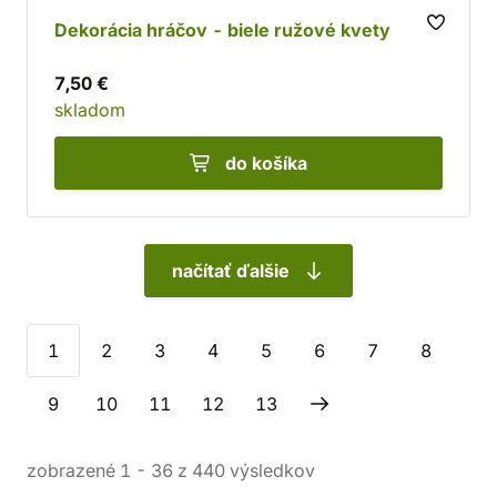
Dekorácia hráčov - biele ružové kvety
7,50 €
skladom
do košíka
načítať ďalšie
1
2
3
4
5
6
7
8
9
10
11
12
13
zobrazené
1
-
36
z
440
výsledkov