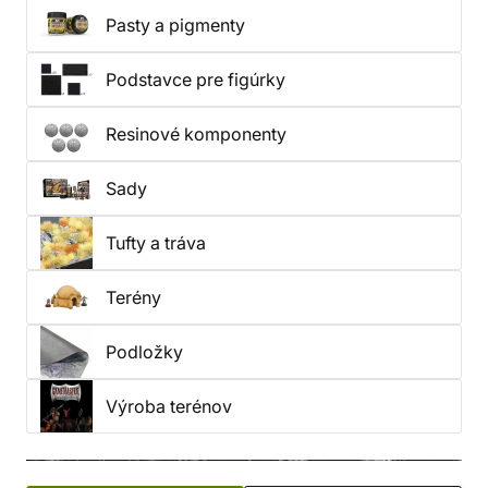
Pasty a pigmenty
obrovského výberu dekorácií a doplnkov, vďaka
ktorým budú tvoje modely vyzerať úplne jedinečne.
Podstavce pre figúrky
Resinové komponenty
Sady
Tufty a tráva
Terény
Podložky
Výroba terénov