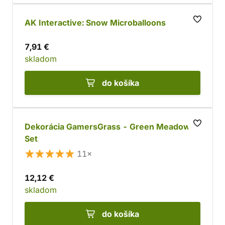
AK Interactive: Snow Microballoons
7,91 €
skladom
do košíka
Dekorácia GamersGrass - Green Meadow
Set
11×
12,12 €
skladom
do košíka