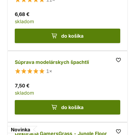
6,68 €
skladom
do košíka
Súprava modelárskych špachtlí
1×
7,50 €
skladom
do košíka
Novinka
Dekorácia GamersGrass - Jungle Floor