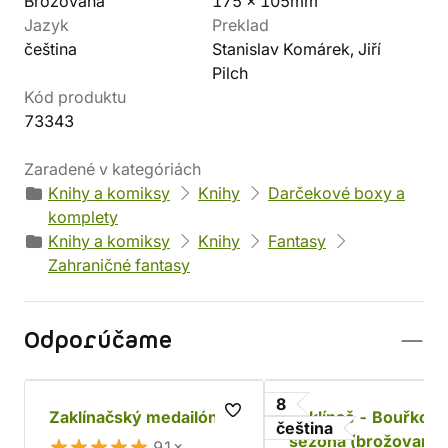
Brožovaná
175 x 105mm
Jazyk
Preklad
čeština
Stanislav Komárek, Jiří
Pilch
Kód produktu
73343
Zaradené v kategóriách
Knihy a komiksy
Knihy
Darčekové boxy a
komplety
Knihy a komiksy
Knihy
Fantasy
Zahraničné fantasy
Odporúčame
8
Zaklínačský medailón
Zaklínač - Bouřková
čeština
sezóna (brožovaná)
91×