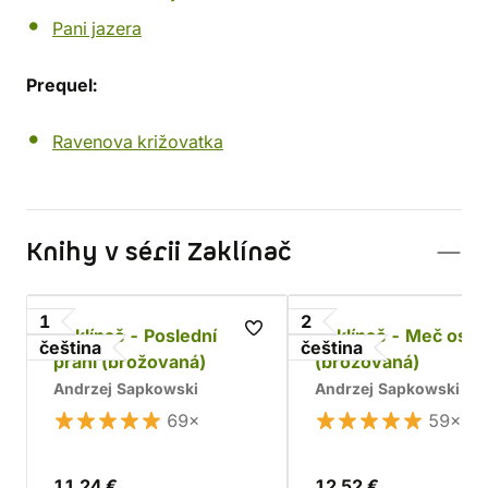
Pani jazera
Prequel:
Ravenova križovatka
Knihy v sérii Zaklínač
1
2
Zaklínač - Poslední
Zaklínač - Meč osu
čeština
čeština
přání (brožovaná)
(brožovaná)
Andrzej Sapkowski
Andrzej Sapkowski
69×
59×
11,24 €
12,52 €