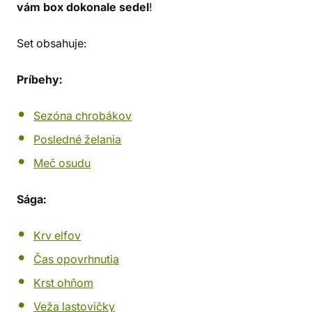
vám box dokonale sedel
!
Set obsahuje:
Príbehy:
Sezóna chrobákov
Posledné želania
Meč osudu
Sága:
Krv elfov
Čas opovrhnutia
Krst ohňom
Veža lastovičky