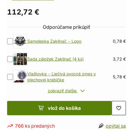
112,72 €
Odporúčame prikúpiť
Samolepka Zaklínač - Logo
0,78 €
Sada záložek Zaklínač (4 ks)
3,72 €
Vlaštovka - Liečivá ovocná zmes v
5,78 €
plechovej krabičke
zobraziť ďalšie
vlož do košíka
766 ks predaných
opýtaj sa