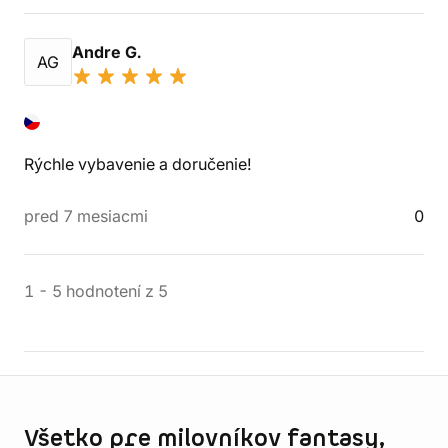
Andre G.
AG
Rýchle vybavenie a doručenie!
pred 7 mesiacmi
0
1
-
5
hodnotení
z
5
Informácie o obchode
Všetko pre milovníkov fantasy,