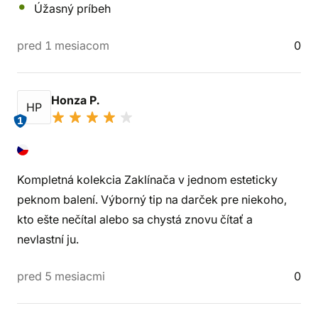
Úžasný príbeh
pred 1 mesiacom
0
Honza P.
HP
1
Kompletná kolekcia Zaklínača v jednom esteticky
peknom balení. Výborný tip na darček pre niekoho,
kto ešte nečítal alebo sa chystá znovu čítať a
nevlastní ju.
pred 5 mesiacmi
0