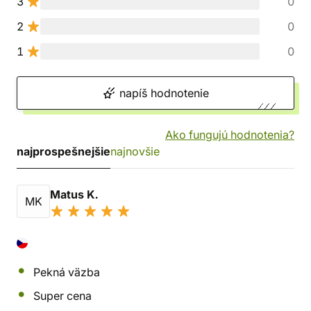
3
0
2
0
1
0
napíš hodnotenie
Ako fungujú hodnotenia?
najprospešnejšie
najnovšie
Matus K.
MK
Pekná väzba
Super cena