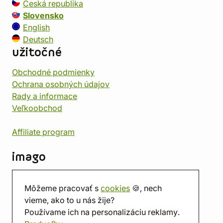
Česká republika
Slovensko
English
Deutsch
užitočné
Obchodné podmienky
Ochrana osobných údajov
Rady a informace
Veľkoobchod
Affiliate program
imago
Kontakt
Môžeme pracovať s
cookies
🍪, nech
Predajňa
vieme, ako to u nás žije?
Herňa
Používame ich na personalizáciu reklamy.
O nás