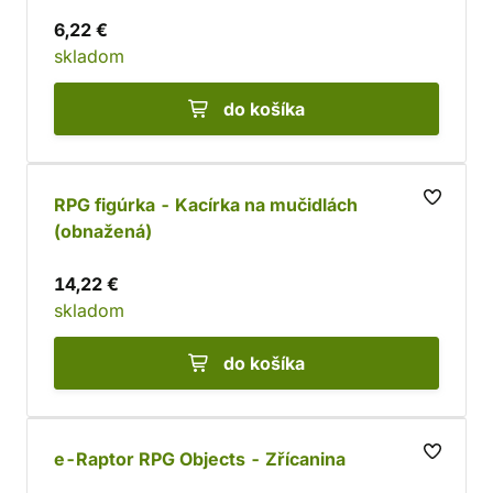
6,22 €
skladom
do košíka
RPG figúrka - Kacírka na mučidlách
(obnažená)
14,22 €
skladom
do košíka
e-Raptor RPG Objects - Zřícanina