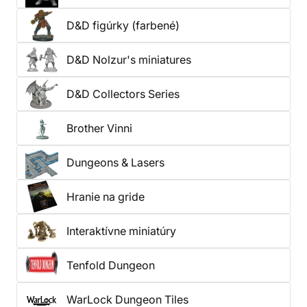
S výberom vám môže pomôcť
video o výbere
D&D figúrky (farbené)
figúrky
.
D&D Nolzur's miniatures
D&D Collectors Series
Brother Vinni
Dungeons & Lasers
Hranie na gride
Interaktívne miniatúry
Tenfold Dungeon
WarLock Dungeon Tiles