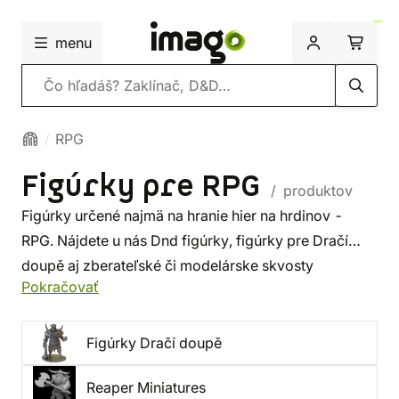
menu
Vyhľadávanie
RPG
Figúrky pre RPG
/ produktov
Figúrky určené najmä na hranie hier na hrdinov -
RPG. Nájdete u nás Dnd figúrky, figúrky pre Dračí
doupě aj zberateľské či modelárske skvosty
Pokračovať
v bežnom meradle 25/28mm pre použitie s hernými
podložkami so štvorcovým rastrom o hrane 25 mm
(D&D figúrky). Ak ste u nás nenašli vytúžené
Figúrky Dračí doupě
miniatúry, nezúfajte, sme schopní Vám zohnať
figúrky
Reaper Miniatures
na prianie
.