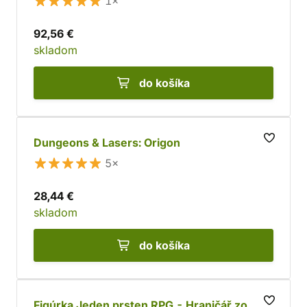
1×
92,56 €
skladom
do košíka
Dungeons & Lasers: Origon
5×
28,44 €
skladom
do košíka
Figúrka Jeden prsten RPG - Hraničář zo