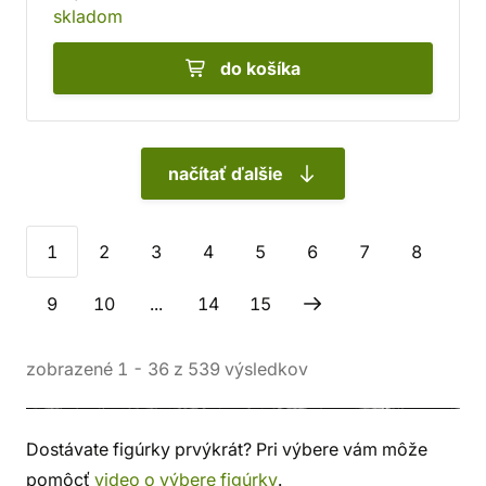
skladom
do košíka
načítať ďalšie
1
2
3
4
5
6
7
8
9
10
...
14
15
zobrazené
1
-
36
z
539
výsledkov
Dostávate figúrky prvýkrát? Pri výbere vám môže
pomôcť
video o výbere figúrky
.