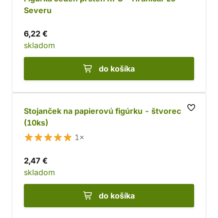
Severu
6,22 €
skladom
do košíka
Stojanček na papierovú figúrku - štvorec
(10ks)
1×
2,47 €
skladom
do košíka