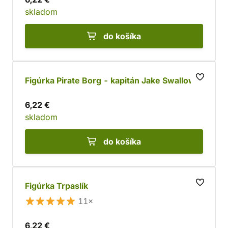
skladom
do košíka
Figúrka Pirate Borg - kapitán Jake Swallow
6,22 €
skladom
do košíka
Figúrka Trpaslík
11×
6,22 €