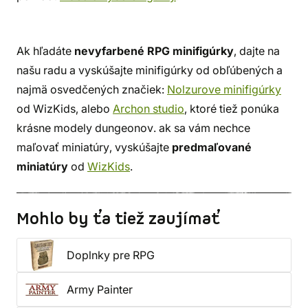
Ak hľadáte
nevyfarbené RPG minifigúrky
, dajte na
našu radu a vyskúšajte minifigúrky od obľúbených a
najmä osvedčených značiek:
Nolzurove minifigúrky
od WizKids, alebo
Archon studio
, ktoré tiež ponúka
krásne modely dungeonov. ak sa vám nechce
maľovať miniatúry, vyskúšajte
predmaľované
miniatúry
od
WizKids
.
Mohlo by ťa tiež zaujímať
Doplnky pre RPG
Army Painter