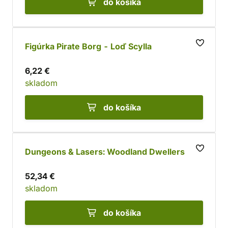
do košíka
Figúrka Pirate Borg - Loď Scylla
6,22 €
skladom
do košíka
Dungeons & Lasers: Woodland Dwellers
52,34 €
skladom
do košíka