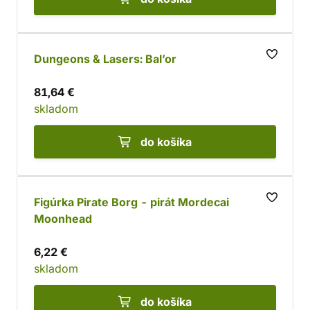
Dungeons & Lasers: Bal’or
81,64 €
skladom
do košíka
Figúrka Pirate Borg - pirát Mordecai
Moonhead
6,22 €
skladom
do košíka