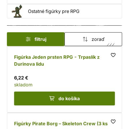
Ostatné figúrky pre RPG
filtruj
zoraď
Figúrka Jeden prsten RPG - Trpaslík z
Durinova lidu
6,22 €
skladom
do košíka
Figúrky Pirate Borg – Skeleton Crew (3 ks)