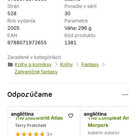
Strán
Poradie v sérii
528
30
Rok vydania
Parametre
2005
Váha: 296 g
EAN
Kód produktu
9788071972655
1381
Zaradené v kategóriách
Knihy a komiksy
Knihy
Fantasy
Zahraničné fantasy
Odporúčame
angličtina
angličtina
The Discworld Atlas
The Compleat Ankh
Morpork
Terry Pratchett
kolektív autorov
3×