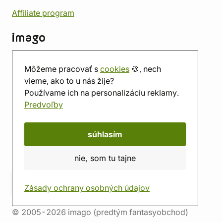
Affiliate program
imago
Kontakt
Môžeme pracovať s
cookies
🍪, nech
Predajňa
vieme, ako to u nás žije?
Herňa
Používame ich na personalizáciu reklamy.
O nás
Predvoľby
Hodnotenie obchodu
Darčekové poukážky
Kalendár
súhlasím
imago.blog
nie, som tu tajne
Zásady ochrany osobných údajov
© 2005-2026 imago (predtým fantasyobchod)