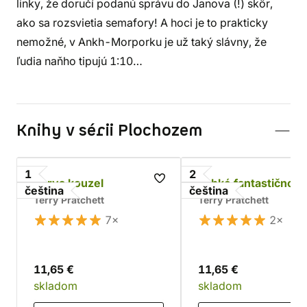
linky, že doručí podanú správu do Janova (!) skôr,
ako sa rozsvietia semafory! A hoci je to prakticky
nemožné, v Ankh-Morporku je už taký slávny, že
ľudia naňho tipujú 1:10…
Knihy v sérii Plochozem
1
2
Barva kouzel
Lehké fantastično
čeština
čeština
Terry Pratchett
Terry Pratchett
7×
2×
11,65 €
11,65 €
skladom
skladom