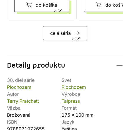
do košíka
do košíka
celá séria
Detaily produktu
30. diel série
Svet
Plochozem
Plochozem
Autor
Výrobca
Terry Pratchett
Talpress
Väzba
Formát
Brožovaná
175 x 100 mm
ISBN
Jazyk
9788071972655
čeština