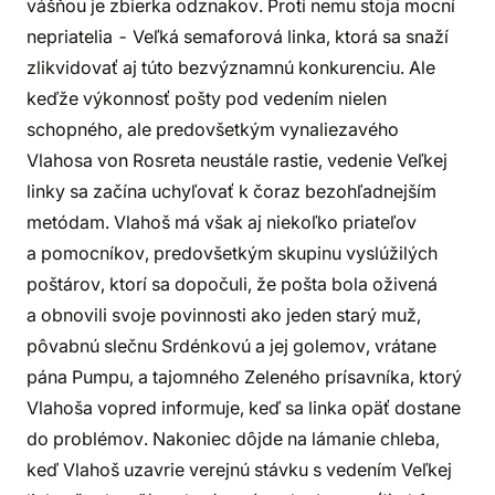
vášňou je zbierka odznakov. Proti nemu stoja mocní
nepriatelia - Veľká semaforová linka, ktorá sa snaží
zlikvidovať aj túto bezvýznamnú konkurenciu. Ale
keďže výkonnosť pošty pod vedením nielen
schopného, ale predovšetkým vynaliezavého
Vlahosa von Rosreta neustále rastie, vedenie Veľkej
linky sa začína uchyľovať k čoraz bezohľadnejším
metódam. Vlahoš má však aj niekoľko priateľov
a pomocníkov, predovšetkým skupinu vyslúžilých
poštárov, ktorí sa dopočuli, že pošta bola oživená
a obnovili svoje povinnosti ako jeden starý muž,
pôvabnú slečnu Srdénkovú a jej golemov, vrátane
pána Pumpu, a tajomného Zeleného prísavníka, ktorý
Vlahoša vopred informuje, keď sa linka opäť dostane
do problémov. Nakoniec dôjde na lámanie chleba,
keď Vlahoš uzavrie verejnú stávku s vedením Veľkej