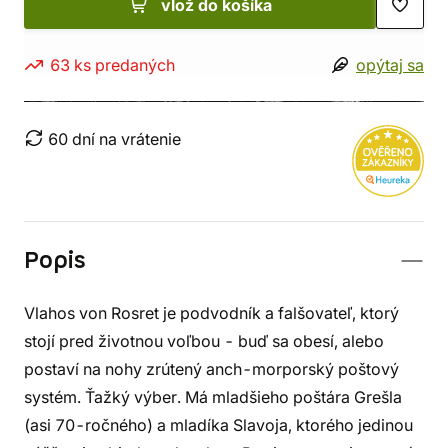
vlož do košíka
63 ks predaných
opýtaj sa
60 dní na vrátenie
Popis
Vlahos von Rosret je podvodník a falšovateľ, ktorý
stojí pred životnou voľbou - buď sa obesí, alebo
postaví na nohy zrútený anch-morporský poštový
systém. Ťažký výber. Má mladšieho poštára Grešla
(asi 70-ročného) a mladíka Slavoja, ktorého jedinou