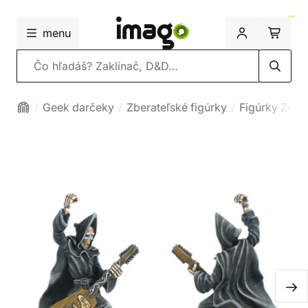
menu
Vyhľadávanie
Geek darčeky
Zberateľské figúrky
Figúrky Zem