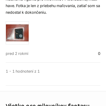
have. Fotka je len z priebehu maľovania, zatiaľ som sa
nedostal k dokončeniu.
pred 2 rokmi
0
1
-
1
hodnotení
z
1
Informácie o obchode