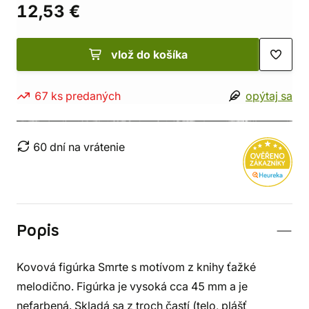
12,53 €
vlož do košíka
67 ks predaných
opýtaj sa
60 dní na vrátenie
Popis
Kovová figúrka Smrte s motívom z knihy ťažké
melodično. Figúrka je vysoká cca 45 mm a je
nefarbená. Skladá sa z troch častí (telo, plášť