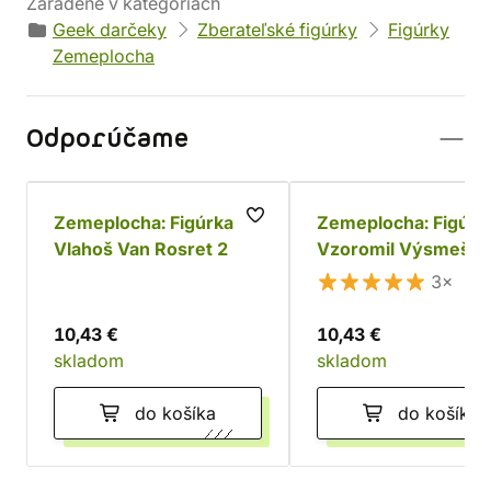
Zaradené v kategóriách
Geek darčeky
Zberateľské figúrky
Figúrky
Zemeplocha
Odporúčame
Zemeplocha: Figúrka
Zemeplocha: Figúrk
Vlahoš Van Rosret 2
Vzoromil Výsmešok
3×
10,43 €
10,43 €
skladom
skladom
do košíka
do košíka