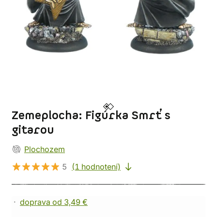
Zemeplocha: Figúrka Smrť s
gitarou
Plochozem
5
(1 hodnotení)
doprava od 3,49 €