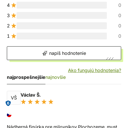
4
0
3
0
2
0
1
0
napíš hodnotenie
Ako fungujú hodnotenia?
najprospešnejšie
najnovšie
Václav Š.
VŠ
6
Nádherná figúrka pre milovníkov Plochozeme, must