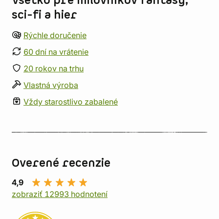
Všetko pre milovníkov fantasy,
sci-fi a hier
Rýchle doručenie
60 dní na vrátenie
20 rokov na trhu
Vlastná výroba
Vždy starostlivo zabalené
Overené recenzie
4,9
zobraziť 12993 hodnotení