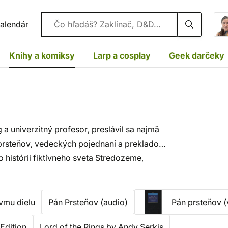
Vyhľadávanie
alendár
Knihy a komiksy
Larp a cosplay
Geek darčeky
 a univerzitný profesor, preslávil sa najmä
prsteňov, vedeckých pojednaní a prekladov
 histórii fiktívneho sveta Stredozeme,
vmu dielu
Pán Prsteňov (audio)
Pán prsteňov (
 Edition
Lord of the Rings by Andy Serkis