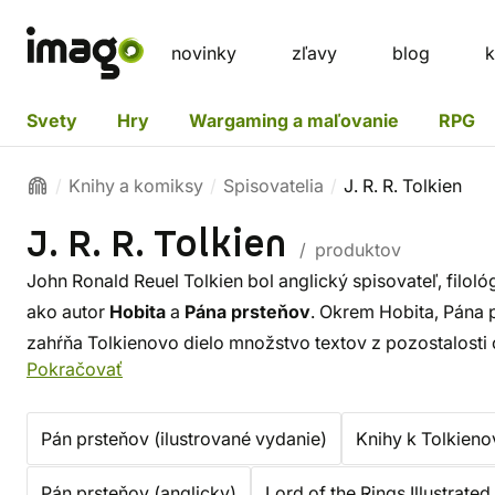
novinky
zľavy
blog
k
Svety
Hry
Wargaming a maľovanie
RPG
Knihy a komiksy
Spisovatelia
J. R. R. Tolkien
J. R. R. Tolkien
/ produktov
John Ronald Reuel Tolkien bol anglický spisovateľ, filológ
ako autor
Hobita
a
Pána prsteňov
. Okrem Hobita, Pána 
zahŕňa Tolkienovo dielo množstvo textov z pozostalosti o
Pokračovať
v ktorom sa Hobit a Pán prsteňov odohrávajú.
Pán prsteňov (ilustrované vydanie)
Knihy k Tolkieno
Pán prsteňov (anglicky)
Lord of the Rings Illustrated