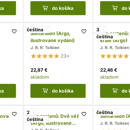
ka
do košíka
do 
čeština
3
Silmarillion (Argo,
Pán prstenů:
čeština
ilustrované vydání)
krále (Argo)
J. R. R. Tolkien
J. R. R. Tolkien
23×
22,87 €
22,46 €
skladom
skladom
ka
do košíka
do 
2
čeština
žovaná)
Pán prstenů: Dvě věže
Silmarillion 
čeština
(Argo, ilustrované
J. R. R. Tolkien