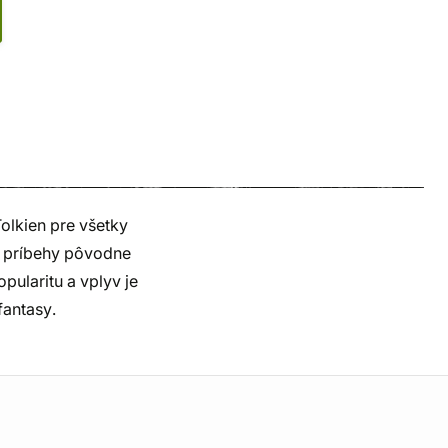
Tolkien pre všetky
 a príbehy pôvodne
ularitu a vplyv je
fantasy.