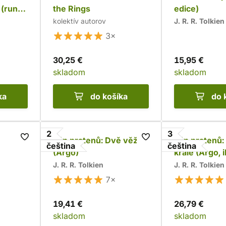
 (runy
the Rings
edice)
kolektív autorov
J. R. R. Tolkien
3×
30,25 €
15,95 €
skladom
skladom
ka
do košíka
do 
2
3
Pán prstenů: Dvě věže
Pán prstenů:
čeština
čeština
(Argo)
krále (Argo, 
vydání)
J. R. R. Tolkien
J. R. R. Tolkien
7×
19,41 €
26,79 €
skladom
skladom