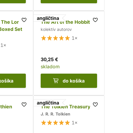
angličtina
 The Lord
The Art of the Hobbit
 Boxed Set
kolektív autorov
1×
1×
30,25 €
skladom
košíka
do košíka
angličtina
thien
The Tolkien Treasury
J. R. R. Tolkien
1×