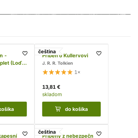
čeština
en -
Příběh o Kullervovi
plet (Loď
J. R. R. Tolkien
1×
13,81 €
skladom
košíka
do košíka
čeština
kapesní
Příběhy z nebezpečné