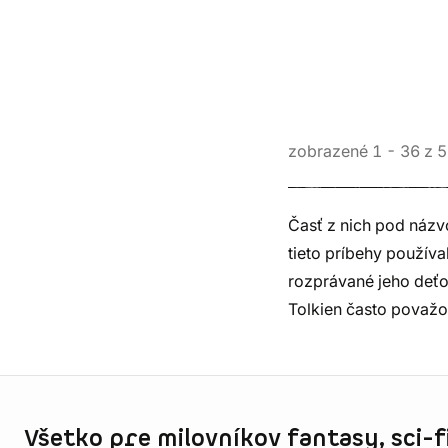
zobrazené
1
-
36
z
5
Časť z nich pod názvo
tieto príbehy použív
rozprávané jeho deťo
Tolkien často považo
Informácie o obchode
Všetko pre milovníkov fantasy, sci-fi