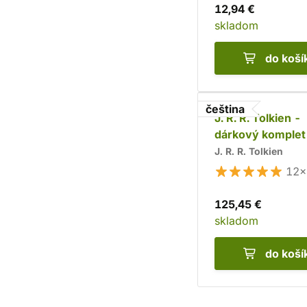
12,94 €
skladom
do koší
čeština
J. R. R. Tolkien -
dárkový komplet
J. R. R. Tolkien
12×
125,45 €
skladom
do koší