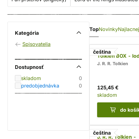
Top
Novinky
Najlacnej
Kategória
Spisovatelia
čeština
Tolkien BOX - lo
J. R. R. Tolkien
Dostupnosť
skladom
0
predobjednávka
0
125,45 €
skladom
do koší
čeština
J. R. R. Tolkien -