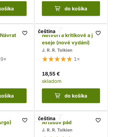
košíka
do košíka
čeština
 Návrat
Netvoři a kritikové a jiné
eseje (nové vydání)
J. R. R. Tolkien
9×
1×
18,55 €
skladom
košíka
do košíka
čeština
(Argo)
Artušův pád
J. R. R. Tolkien