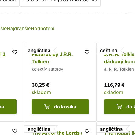
šie
Najdrahšie
Hodnotení
angličtina
čeština
ď 1
Pictures by J.R.R.
J. R. R. Tolki
Tolkien
dárkový kom
II)
kolektív autorov
J. R. R. Tolkien
30,25 €
116,79 €
skladom
skladom
ka
do košíka
do 
angličtina
angličtina
The Art of the Lords of
The Hobbit (