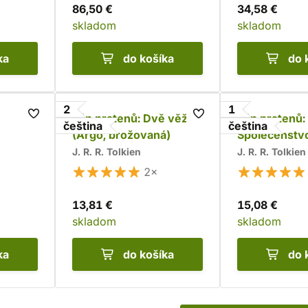
86,50 €
34,58 €
skladom
skladom
ka
do košíka
do 
2
1
Pán prstenů: Dvě věže
Pán prstenů:
čeština
čeština
(Argo, brožovaná)
Společenstv
(Argo, brožo
J. R. R. Tolkien
J. R. R. Tolkien
2×
13,81 €
15,08 €
skladom
skladom
ka
do košíka
do 