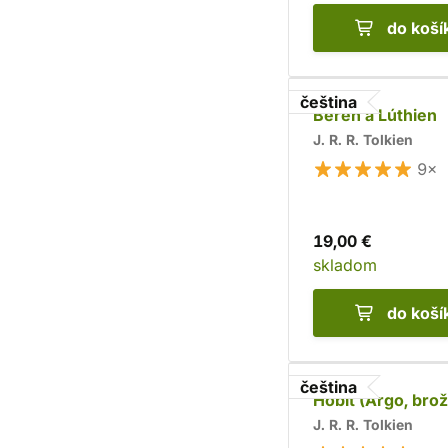
do koší
čeština
Beren a Lúthien
J. R. R. Tolkien
9×
19,00 €
skladom
do koší
čeština
Hobit (Argo, bro
J. R. R. Tolkien