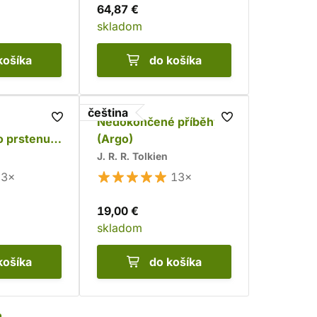
64,87 €
skladom
košíka
do košíka
čeština
Nedokončené příběhy
o prstenu
(Argo)
vaná)
J. R. R. Tolkien
3×
13×
19,00 €
skladom
košíka
do košíka