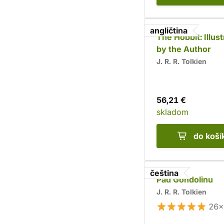
angličtina
The Hobbit: Illus
by the Author
J. R. R. Tolkien
56,21 €
skladom
do koší
čeština
Pád Gondolinu
J. R. R. Tolkien
26×