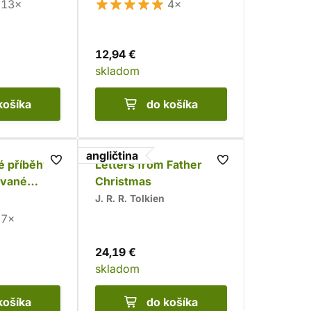
13×
4×
12,94 €
skladom
košíka
do košíka
angličtina
 příběhy
Letters from Father
ované
Christmas
J. R. R. Tolkien
7×
24,19 €
skladom
košíka
do košíka