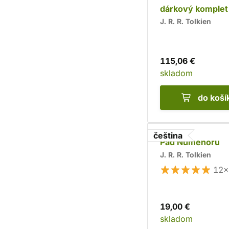
dárkový komplet
II)
J. R. R. Tolkien
115,06 €
skladom
do koší
čeština
Pád Númenoru
J. R. R. Tolkien
12×
19,00 €
skladom