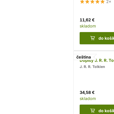
2×
11,62 €
skladom
do koší
čeština
Dopisy J. R. R. To
J. R. R. Tolkien
34,58 €
skladom
do koší