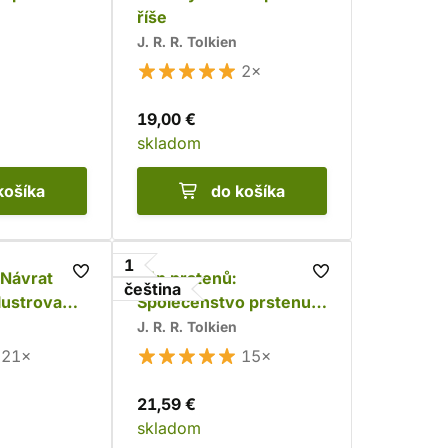
říše
J. R. R. Tolkien
2×
19,00 €
skladom
košíka
do košíka
1
 Návrat
Pán prstenů:
čeština
ilustrované
Společenstvo prstenu
(Argo)
J. R. R. Tolkien
21×
15×
21,59 €
skladom