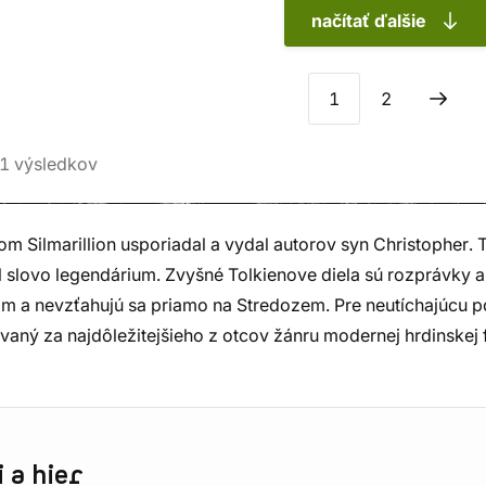
načítať ďalšie
1
2
1
výsledkov
m Silmarillion usporiadal a vydal autorov syn Christopher. 
al slovo legendárium. Zvyšné Tolkienove diela sú rozprávky
m a nevzťahujú sa priamo na Stredozem. Pre neutíchajúcu pop
vaný za najdôležitejšieho z otcov žánru modernej hrdinskej 
 a hier