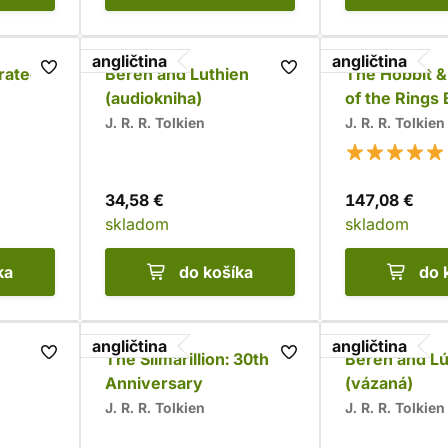
angličtina
angličtina
trated
Beren and Luthien
The Hobbit &
(audiokniha)
of the Rings
J. R. R. Tolkien
J. R. R. Tolkien
34,58 €
147,08 €
skladom
skladom
ka
do košíka
do 
angličtina
angličtina
The Silmarillion: 30th
Beren and Lú
Anniversary
(vázaná)
J. R. R. Tolkien
J. R. R. Tolkien