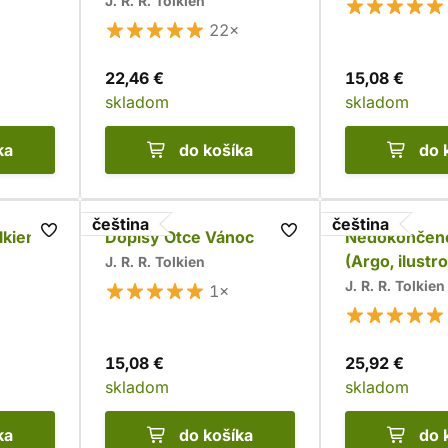
vydání)
J. R. R. Tolkien
22×
22,46 €
15,08 €
skladom
skladom
ka
do košíka
do 
čeština
čeština
lkiena
Dopisy Otce Vánoc
Nedokončené
(Argo, ilustr
J. R. R. Tolkien
vydání)
J. R. R. Tolkien
1×
15,08 €
25,92 €
skladom
skladom
ka
do košíka
do 