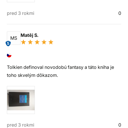
pred 3 rokmi
0
Matěj S.
MS
5
Tolkien definoval novodobú fantasy a táto kniha je
toho skvelým dôkazom.
pred 3 rokmi
0