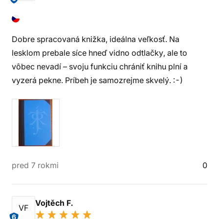
Dobre spracovaná knižka, ideálna veľkosť. Na
lesklom prebale síce hneď vidno odtlačky, ale to
vôbec nevadí – svoju funkciu chrániť knihu plní a
vyzerá pekne. Príbeh je samozrejme skvelý. :-)
pred 7 rokmi
0
Vojtěch F.
VF
6