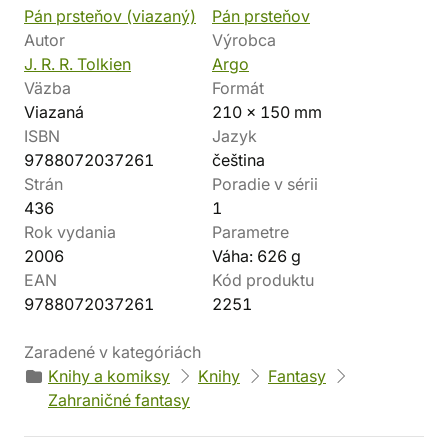
Pán prsteňov (viazaný)
Pán prsteňov
Autor
Výrobca
J. R. R. Tolkien
Argo
Väzba
Formát
Viazaná
210 x 150 mm
ISBN
Jazyk
9788072037261
čeština
Strán
Poradie v sérii
436
1
Rok vydania
Parametre
2006
Váha: 626 g
EAN
Kód produktu
9788072037261
2251
Zaradené v kategóriách
Knihy a komiksy
Knihy
Fantasy
Zahraničné fantasy