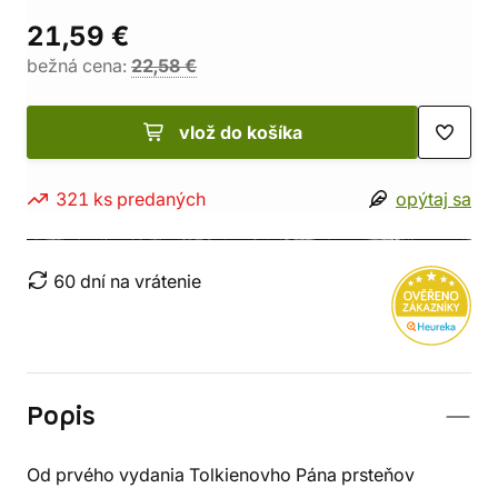
21,59 €
bežná cena:
22,58 €
vlož do košíka
321 ks predaných
opýtaj sa
60 dní na vrátenie
Popis
Od prvého vydania Tolkienovho Pána prsteňov