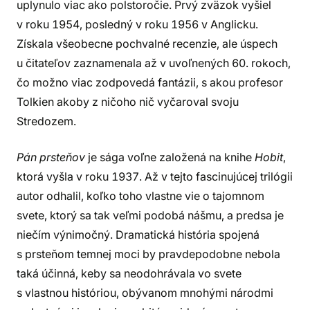
uplynulo viac ako polstoročie. Prvý zväzok vyšiel
v roku 1954, posledný v roku 1956 v Anglicku.
Získala všeobecne pochvalné recenzie, ale úspech
u čitateľov zaznamenala až v uvoľnených 60. rokoch,
čo možno viac zodpovedá fantázii, s akou profesor
Tolkien akoby z ničoho nič vyčaroval svoju
Stredozem.
Pán prsteňov
je sága voľne založená na knihe
Hobit
,
ktorá vyšla v roku 1937. Až v tejto fascinujúcej trilógii
autor odhalil, koľko toho vlastne vie o tajomnom
svete, ktorý sa tak veľmi podobá nášmu, a predsa je
niečím výnimočný. Dramatická história spojená
s prsteňom temnej moci by pravdepodobne nebola
taká účinná, keby sa neodohrávala vo svete
s vlastnou históriou, obývanom mnohými národmi