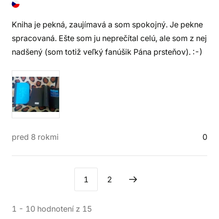
Kniha je pekná, zaujímavá a som spokojný. Je pekne
spracovaná. Ešte som ju neprečítal celú, ale som z nej
nadšený (som totiž veľký fanúšik Pána prsteňov). :-)
pred 8 rokmi
0
1
2
1
-
10
hodnotení
z
15