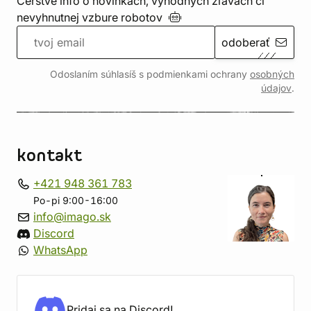
Čerstvé info o novinkách, výhodných zľavách či
nevyhnutnej vzbure
robotov
odoberať
Odoslaním súhlasíš s podmienkami ochrany
osobných
údajov
.
kontakt
+421 948 361 783
Po-pi 9:00-16:00
info@imago.sk
Discord
WhatsApp
Pridaj sa na Discord!