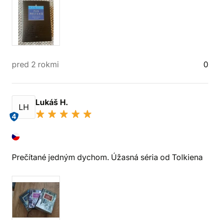
pred 2 rokmi
0
Lukáš H.
LH
4
Prečítané jedným dychom. Úžasná séria od Tolkiena