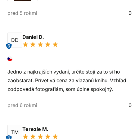
pred 5 rokmi
0
Daniel D.
DD
6
Jedno z najkrajších vydaní, určite stojí za to si ho
zaobstarať. Prívetivá cena za viazanú knihu. Vzhľad
zodpovedá fotografiám, som úplne spokojný.
pred 6 rokmi
0
Terezie M.
TM
6