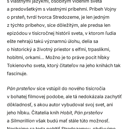
s vlastnými jazykmi, osobitým videním sveta
a predovšetkým s vlastnými príbehmi. Príbeh Vojny
o prsteň, tvrdí tvorca Stredozeme, je len jedným
z týchto príbehov, síce dôležitým, ale predsa len
epizódou v tisícročnej histórii sveta, v ktorom ľudia
ešte nehrajú takú významnú úlohu, delia sa
o historický a životný priestor s elfmi, trpaslíkmi,
hobitmi, orkami… Možno je to práve pocit hĺbky
Tokienovho sveta, ktorý čitateľov na jeho knihách tak
fascinuje.
Pán prsteňov
síce vstúpil do nového tisícročia
v bohatej filmovej podobe, ale tá nedokázala zachytiť
dôkladnosť, s akou autor vybudoval svoj svet, ani
jeho hĺbku. Čitatelia kníh
Hobit
,
Pán prsteňov
a
Silmarillion
však budú mať stále túto možnosť.
Nechajme sa teda pohltiť Stredozemou, obdivujme