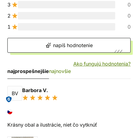
3
0
2
0
1
0
napíš hodnotenie
Ako fungujú hodnotenia?
najprospešnejšie
najnovšie
Barbora V.
BV
6
Krásny obal a ilustrácie, niet čo vytknúť