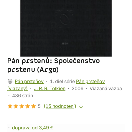
Pán prstenů: Společenstvo
prstenu (Argo)
Pán prsteňov
1. diel série
Pán prsteňov
(viazaný)
J. R. R. Tolkien
2006
Viazaná väzba
436 strán
5
(15 hodnotení)
doprava od 3,49 €