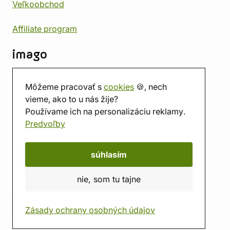
Veľkoobchod
Affiliate program
imago
Kontakt
Môžeme pracovať s
cookies
🍪, nech
Predajňa
vieme, ako to u nás žije?
Herňa
Používame ich na personalizáciu reklamy.
O nás
Predvoľby
Hodnotenie obchodu
Darčekové poukážky
Kalendár
súhlasím
imago.blog
nie, som tu tajne
Zásady ochrany osobných údajov