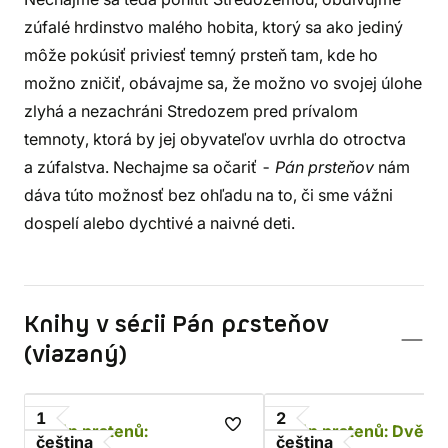
zúfalé hrdinstvo malého hobita, ktorý sa ako jediný
môže pokúsiť priviesť temný prsteň tam, kde ho
možno zničiť, obávajme sa, že možno vo svojej úlohe
zlyhá a nezachráni Stredozem pred prívalom
temnoty, ktorá by jej obyvateľov uvrhla do otroctva
a zúfalstva. Nechajme sa očariť -
Pán prsteňov
nám
dáva túto možnosť bez ohľadu na to, či sme vážni
dospelí alebo dychtivé a naivné deti.
Knihy v sérii Pán prsteňov
(viazaný)
1
2
Pán prstenů:
Pán prstenů: Dvě v
čeština
čeština