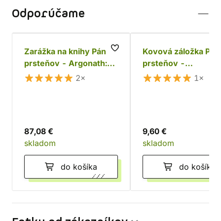
Odporúčame
Zarážka na knihy Pán
Kovová záložka Pán
prsteňov - Argonath:
prsteňov -
Brána kráľov
Spoločenstvo Prste
2×
1×
87,08 €
9,60 €
skladom
skladom
do košíka
do košíka