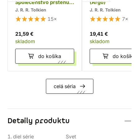
Společenstvo prstenu
(Argo)
(Argo)
J. R. R. Tolkien
J. R. R. Tolkien
15×
7×
21,59 €
19,41 €
skladom
skladom
do košíka
do košíka
celá séria
Detaily produktu
1. diel série
Svet