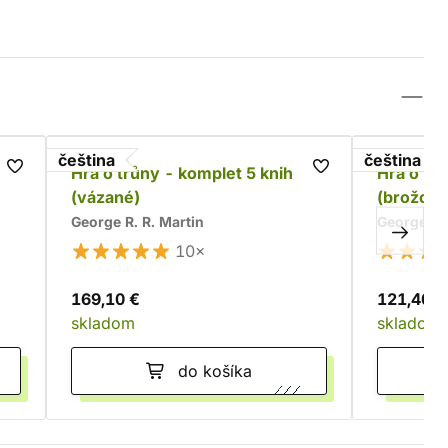
čeština
čeština
t
Hra o trůny - komplet 5 knih
Hra o tr
(vázané)
(brožova
George R. R. Martin
George R. 
10×
169,10 €
121,40 €
skladom
skladom
do košíka