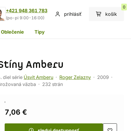
0
+421 948 361 783
prihlásiť
košík
(po-pi 9:00-16:00)
Oblečenie
Tipy
Stíny Amberu
. diel série
Úsvit Amberu
Roger Zelazny
2009
Brožovaná väzba
232 strán
7,06 €
sleduj dostupnosť