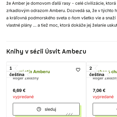
že Amber je domovom ďalší rasy - celé civilizácie, ktorá 
zrkadlovým odrazom Amberu. Dozvedá sa, že v týchto hlb
a kráľovná podmorského sveta o ňom všetko vie a snaží s
vlastné plány … a tiež moc, ktorá dokáže jej želanie usku
Knihy v sérii Úsvit Amberu
1
2
První stín Amberu
Amber a ch
čeština
čeština
Roger Zelazny
Roger Zelazn
6,69 €
7,06 €
vypredané
vypredané
sleduj