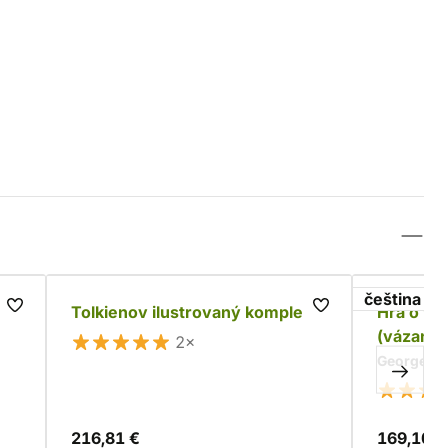
čeština
Tolkienov ilustrovaný komplet
Hra o tr
(vázané)
2×
George R. 
216,81 €
169,10 €