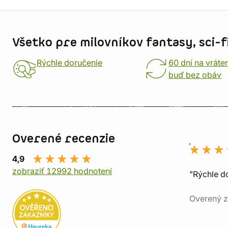
Informácie o obchode
Všetko pre milovníkov fantasy, sci-fi
Rýchle doručenie
60 dní na vráte
buď bez obáv
Overené recenzie
4,9
zobraziť 12992 hodnotení
"Rýchle d
Overený z