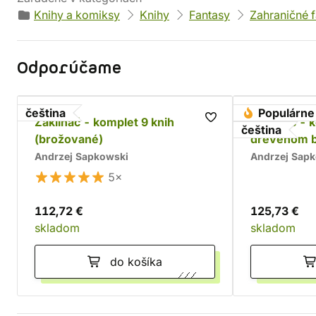
Knihy a komiksy
Knihy
Fantasy
Zahraničné 
Odporúčame
čeština
Populárne
Zaklínač - komplet 9 knih
Zaklínač - 
čeština
(brožované)
drevenom 
Andrzej Sapkowski
Andrzej Sap
5×
112,72 €
125,73 €
skladom
skladom
do košíka