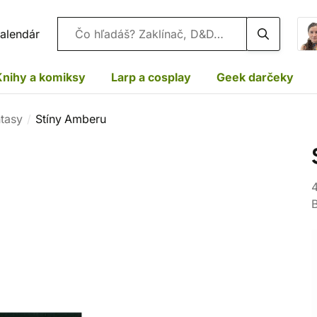
Vyhľadávanie
alendár
Knihy a komiksy
Larp a cosplay
Geek darčeky
ntasy
Stíny Amberu
4