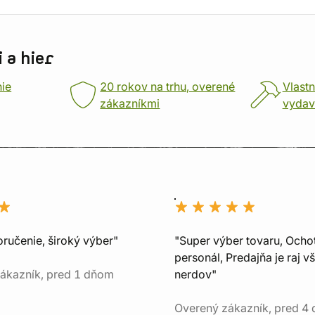
 a hier
nie
20 rokov na trhu, overené
Vlastn
zákazníkmi
vydav
oručenie, široký výber"
"Super výber tovaru, Ocho
personál, Predajňa je raj v
ákazník, pred 1 dňom
nerdov"
Overený zákazník, pred 4