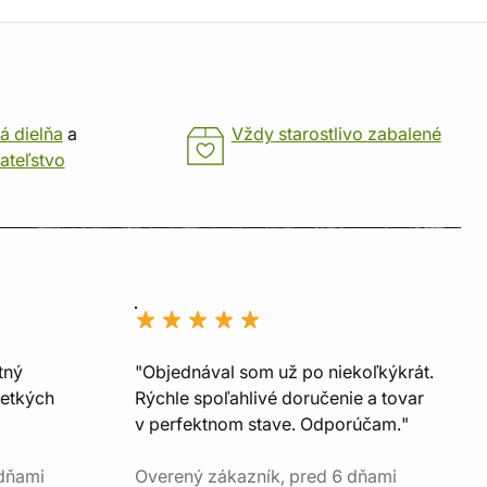
á dielňa
a
Vždy starostlivo zabalené
ateľstvo
tný
"Objednával som už po niekoľkýkrát.
šetkých
Rýchle spoľahlivé doručenie a tovar
v perfektnom stave. Odporúčam."
 dňami
Overený zákazník, pred 6 dňami