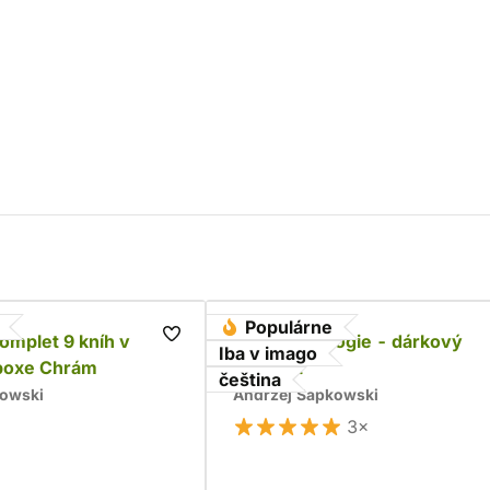
Populárne
komplet 9 kníh v
Husitská trilogie - dárkový
Iba v imago
boxe Chrám
komplet
čeština
kowski
Andrzej Sapkowski
3×