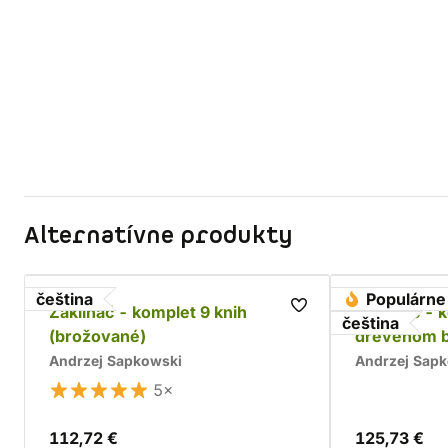
Alternatívne produkty
čeština
Populárne
Zaklínač - komplet 9 knih
Zaklínač - 
čeština
(brožované)
drevenom 
Andrzej Sapkowski
Andrzej Sap
5×
112,72 €
125,73 €