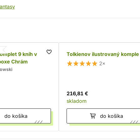
fantasy
komplet 9 kníh v
Tolkienov ilustrovaný komple
boxe Chrám
2×
kowski
216,81 €
skladom
do košíka
do košíka