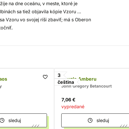
žije na dne oceánu, v meste, ktoré je
inách sa tiež objavila kópie Vzoru …
a Vzoru vo svojej ríši zbaviť; má s Oberon
točniť.
3
aos
Kouzlo Amberu
čeština
y
John Gregory Betancourt
7,06 €
vypredané
sleduj
sleduj