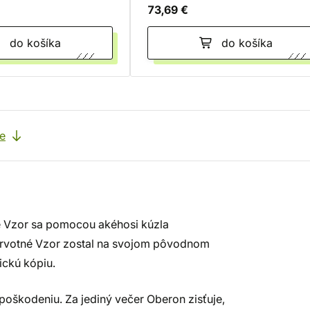
73,69 €
do košíka
do košíka
e
e Vzor sa pomocou akéhosi kúzla
e prvotné Vzor zostal na svojom pôvodnom
ickú kópiu.
poškodeniu. Za jediný večer Oberon zisťuje,