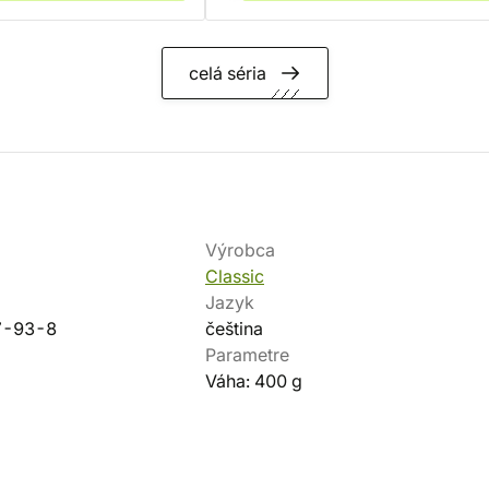
celá séria
Výrobca
Classic
Jazyk
7-93-8
čeština
Parametre
Váha: 400 g