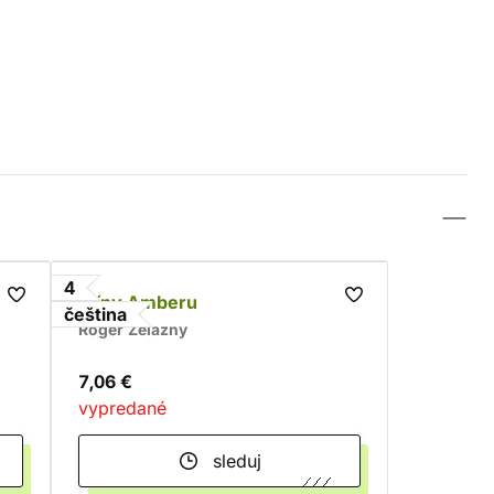
4
Stíny Amberu
čeština
Roger Zelazny
7,06 €
vypredané
sleduj