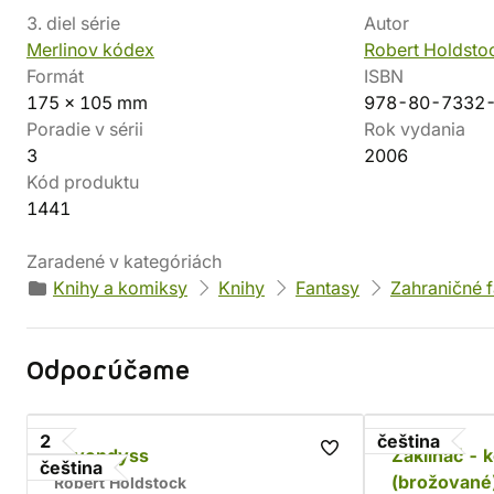
3. diel série
Autor
Merlinov kódex
Robert Holdsto
Formát
ISBN
175 x 105 mm
978-80-7332
Poradie v sérii
Rok vydania
3
2006
Kód produktu
1441
Zaradené v kategóriách
Knihy a komiksy
Knihy
Fantasy
Zahraničné 
Odporúčame
2
čeština
Lavondyss
Zaklínač - 
čeština
(brožované
Robert Holdstock