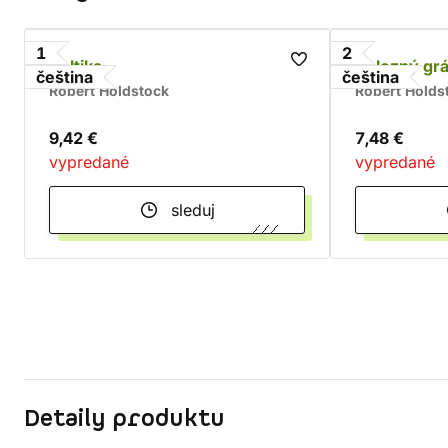
1
2
Keltika
Železný grá
čeština
čeština
Robert Holdstock
Robert Holds
9,42 €
7,48 €
vypredané
vypredané
sleduj
Detaily produktu