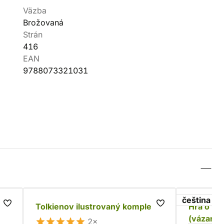
Väzba
Brožovaná
Strán
416
EAN
9788073321031
čeština
Tolkienov ilustrovaný komplet
Hra o tr
(vázané)
2×