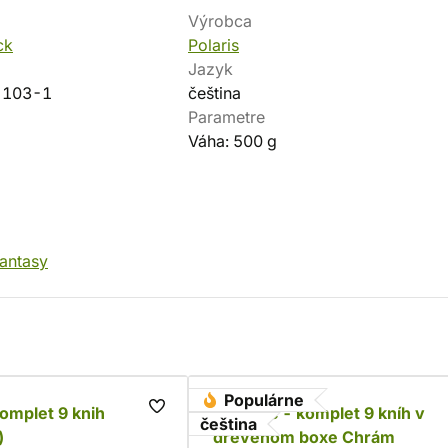
Výrobca
ck
Polaris
Jazyk
-103-1
čeština
Parametre
Váha: 500 g
fantasy
Populárne
komplet 9 knih
Zaklínač - komplet 9 kníh v
čeština
)
drevenom boxe Chrám