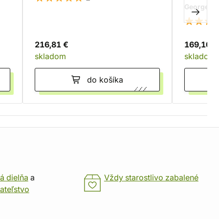
George R. 
216,81 €
169,10 €
skladom
skladom
do košíka
á dielňa
a
Vždy starostlivo zabalené
ateľstvo