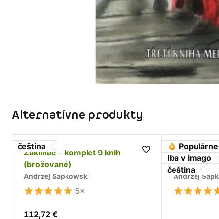
Alternatívne produkty
čeština
Populárne
Zaklínač - komplet 9 knih
Husitská tr
Iba v imago
(brožované)
komplet
čeština
Andrzej Sapkowski
Andrzej Sap
5×
112,72 €