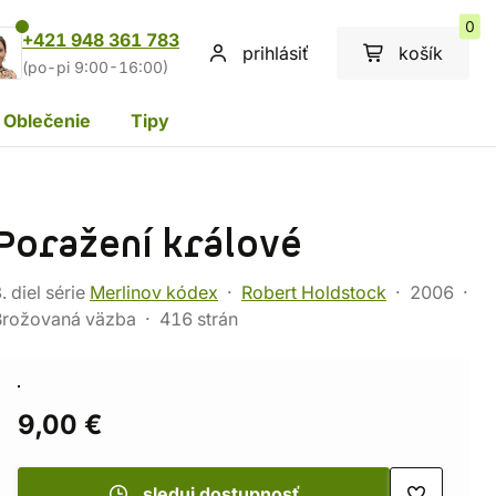
0
+421 948 361 783
prihlásiť
košík
(po-pi 9:00-16:00)
Oblečenie
Tipy
Poražení králové
. diel série
Merlinov kódex
Robert Holdstock
2006
Brožovaná väzba
416 strán
9,00 €
sleduj dostupnosť