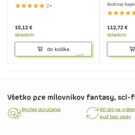
Andrzej Sap
2×
15,12 €
112,72 €
skladom
skladom
do košíka
Informácie o obchode
Všetko pre milovníkov fantasy, sci-fi
Rýchle doručenie
60 dní na vráte
buď bez obáv