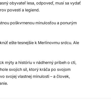
časný obyvateľ lesa, odpoveď, musí sa vydať
rov povestí a legiend.
lastnou poškvrnenou minulosťou a ponurým
knúť ešte tesnejšie k Merlinovmu srdcu. Ale
k mýty a históriu v nádherný príbeh o cti,
hole svojich síl, ktorý kráča po svojom
 svojej vlastnej minulosti – a človek,
anie.