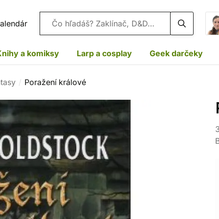
Vyhľadávanie
alendár
Knihy a komiksy
Larp a cosplay
Geek darčeky
ntasy
Poražení králové
3