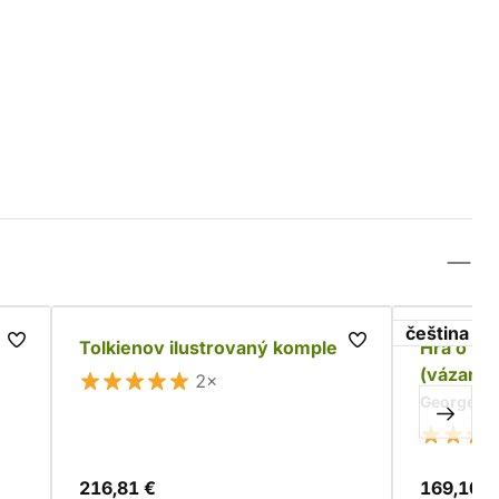
čeština
Tolkienov ilustrovaný komplet
Hra o tr
(vázané)
2×
George R. 
216,81 €
169,10 €