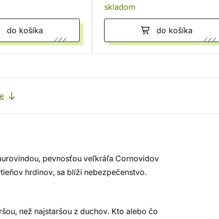
skladom
do košíka
do košíka
e
aurovindou, pevnosťou veľkráľa Cornovidov
ieňov hrdinov, sa blíži nebezpečenstvo.
šou, než najstaršou z duchov. Kto alebo čo