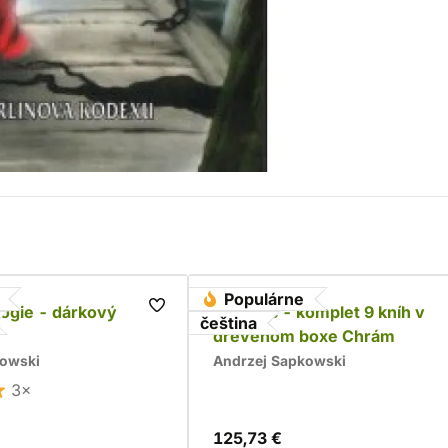
Populárne
ilogie - dárkový
Zaklínač - komplet 9 kníh v
čeština
drevenom boxe Chrám
kowski
Andrzej Sapkowski
3×
125,73 €