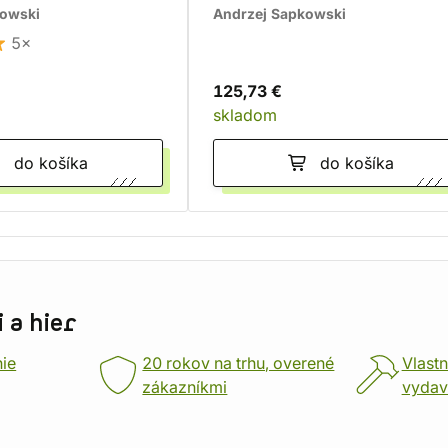
kowski
Andrzej Sapkowski
5×
125,73 €
skladom
do košíka
do košíka
 a hier
nie
20 rokov na trhu, overené
Vlastn
zákazníkmi
vydav