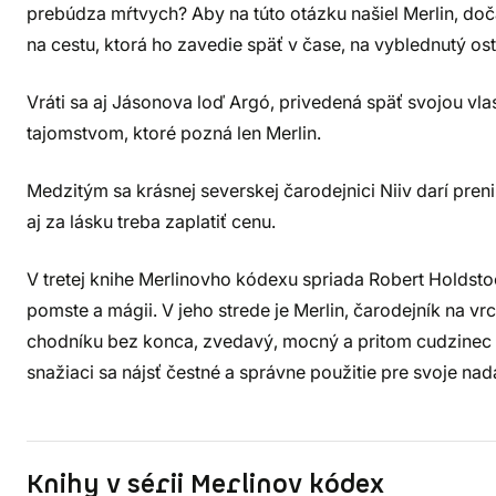
prebúdza mŕtvych? Aby na túto otázku našiel Merlin, do
na cestu, ktorá ho zavedie späť v čase, na vyblednutý ost
Vráti sa aj Jásonova loď Argó, privedená späť svojou v
tajomstvom, ktoré pozná len Merlin.
Medzitým sa krásnej severskej čarodejnici Niiv darí preni
aj za lásku treba zaplatiť cenu.
V tretej knihe Merlinovho kódexu spriada Robert Holdstoc
pomste a mágii. V jeho strede je Merlin, čarodejník na vrc
chodníku bez konca, zvedavý, mocný a pritom cudzinec vo
snažiaci sa nájsť čestné a správne použitie pre svoje nad
Knihy v sérii Merlinov kódex