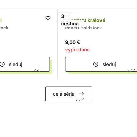
3
l
Poražení králové
čeština
tock
Robert Holdstock
9,00 €
vypredané
sleduj
sleduj
celá séria