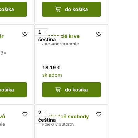
košíka
do košíka
1
ár
Trocha zlé krve
čeština
Joe Abercrombie
3×
18,19 €
skladom
košíka
do košíka
2
vů
Pochodeň svobody
čeština
bie
kolektív autorov