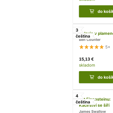
do koší
3
Galaxie v plame
čeština
Ben Counter
5×
15,13 €
skladom
do koší
4
Let Eisensteinu:
čeština
Kacířství se šíří
James Swallow