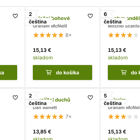
2
6
Falešní bohové
Sestup andě
čeština
čeština
Graham McNeill
Mitchel Scanl
8×
15,13 €
15,13 €
skladom
skladom
ka
do košíka
do 
2
5
Stvořitel duchů
Fulgrim
čeština
čeština
Dan Abnett
Graham McNeil
7×
13,85 €
15,13 €
skladom
skladom