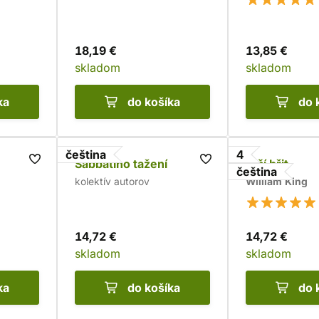
18,19 €
13,85 €
skladom
skladom
ka
do košíka
do 
čeština
4
Sabbatino tažení
Vlčí břit
čeština
kolektív autorov
William King
14,72 €
14,72 €
skladom
skladom
ka
do košíka
do 