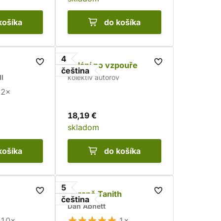
košíka
do košíka
4
Volání po vzpouře
čeština
l
kolektív autorov
2×
18,19 €
skladom
košíka
do košíka
5
Zbraně Tanith
čeština
Dan Abnett
10×
1×