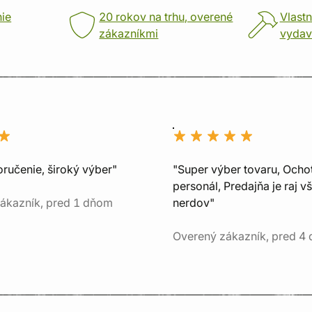
nie
20 rokov na trhu, overené
Vlastn
zákazníkmi
vydav
oručenie, široký výber"
"Super výber tovaru, Ocho
personál, Predajňa je raj v
ákazník, pred 1 dňom
nerdov"
Overený zákazník, pred 4