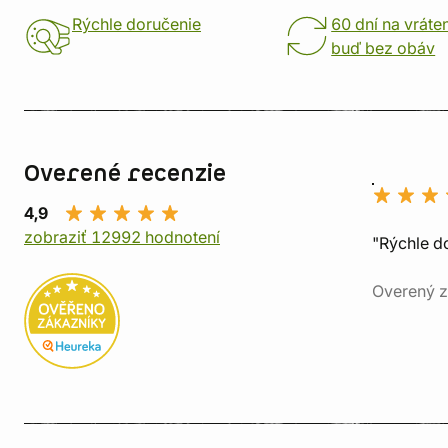
Rýchle doručenie
60 dní na vráte
buď bez obáv
Overené recenzie
4,9
zobraziť 12992 hodnotení
"Rýchle d
Overený z