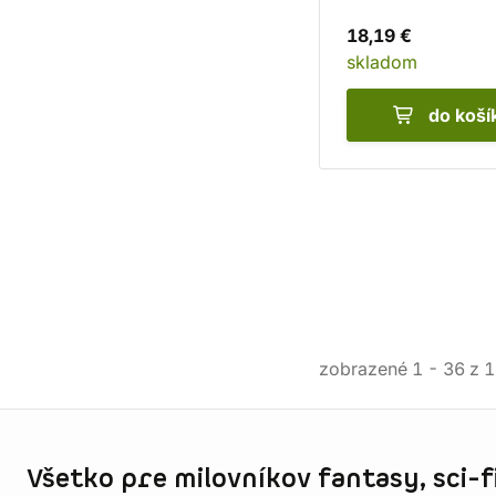
18,19 €
skladom
do koší
zobrazené
1
-
36
z
1
Informácie o obchode
Všetko pre milovníkov fantasy, sci-fi