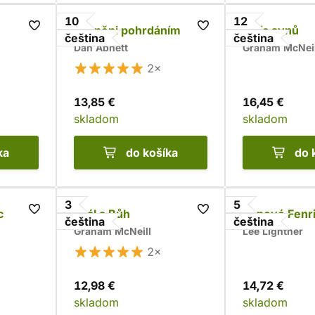
10
12
Obrněni pohrdáním
Tisíc synů
čeština
čeština
Dan Abnett
Graham McNeil
2×
13,85 €
16,45 €
skladom
skladom
ka
do košíka
do 
3
5
c
Král a Bůh
Synové Fenr
čeština
čeština
Graham McNeill
Lee Lightner
2×
12,98 €
14,72 €
skladom
skladom