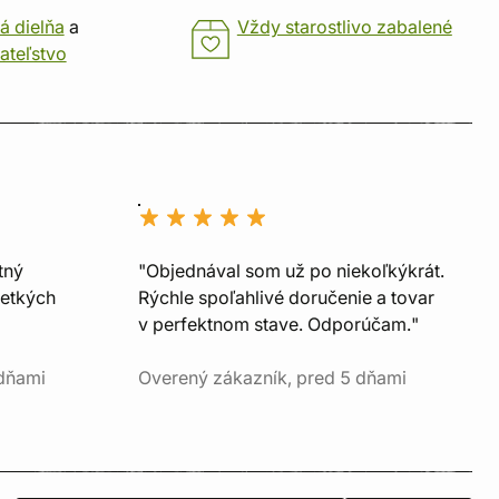
á dielňa
a
Vždy starostlivo zabalené
ateľstvo
tný
"Objednával som už po niekoľkýkrát.
šetkých
Rýchle spoľahlivé doručenie a tovar
v perfektnom stave. Odporúčam."
 dňami
Overený zákazník, pred 5 dňami