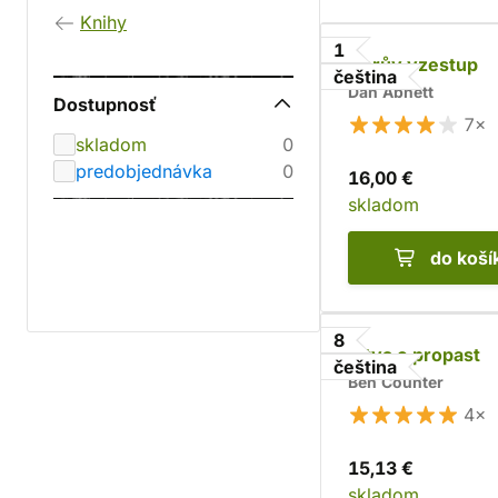
Knihy
1
Horův vzestup
čeština
Dan Abnett
Dostupnosť
7×
skladom
0
predobjednávka
0
16,00 €
skladom
do koší
8
Bitva o propast
čeština
Ben Counter
4×
15,13 €
skladom