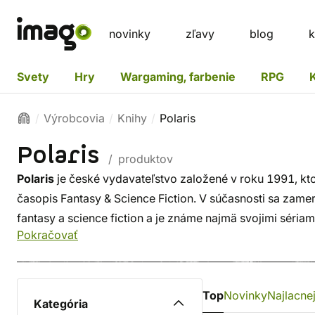
novinky
zľavy
blog
k
Svety
Hry
Wargaming, farbenie
RPG
Výrobcovia
Knihy
Polaris
Polaris
/ produktov
Polaris
je české vydavateľstvo založené v roku 1991, kto
časopis Fantasy & Science Fiction. V súčasnosti sa zame
fantasy a science fiction a je známe najmä svojimi séria
Pokračovať
Top
Novinky
Najlacnej
Kategória