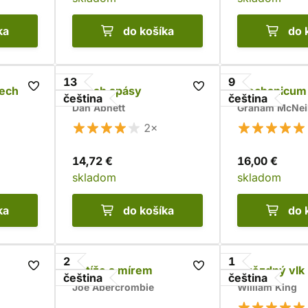
ka
do košíka
do 
13
9
nech
Dosah spásy
Mechanicum
čeština
čeština
Dan Abnett
Graham McNeil
2×
14,72 €
16,00 €
skladom
skladom
ka
do košíka
do 
2
1
Potíže s mírem
Hvězdný vlk
čeština
čeština
Joe Abercrombie
William King