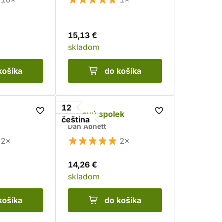
15,13 €
skladom
košíka
do košíka
12
Krvavý spolek
čeština
Dan Abnett
2×
2×
14,26 €
skladom
košíka
do košíka