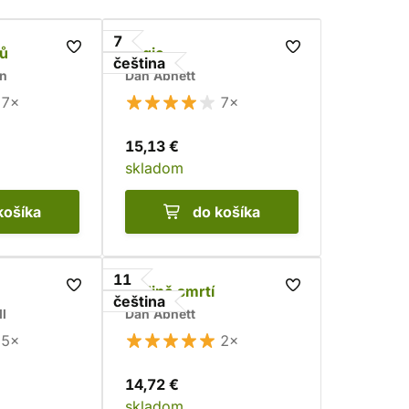
7
lů
Legie
čeština
on
Dan Abnett
7×
7×
15,13 €
skladom
košíka
do košíka
11
Jedině smrtí
čeština
l
Dan Abnett
5×
2×
14,72 €
skladom