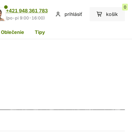
0
+421 948 361 783
prihlásiť
košík
(po-pi 9:00-16:00)
Oblečenie
Tipy