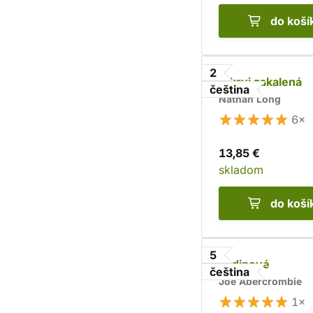
do koší
2
V krvi zakalená
čeština
Nathan Long
6×
13,85 €
skladom
do koší
5
Hrdinové
čeština
Joe Abercrombie
1×