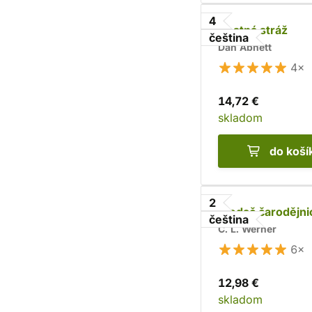
4
Čestná stráž
čeština
Dan Abnett
4×
14,72 €
skladom
do koší
2
Hledač čarodějni
čeština
C. L. Werner
6×
12,98 €
skladom