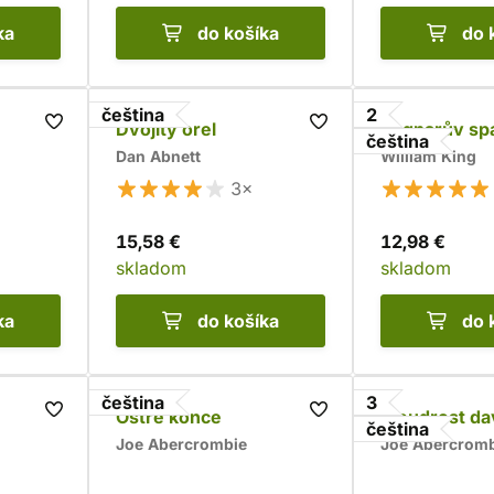
ka
do košíka
do 
čeština
2
Dvojitý orel
Ragnarův sp
čeština
Dan Abnett
William King
3×
15,58 €
12,98 €
skladom
skladom
ka
do košíka
do 
čeština
3
Ostré konce
Moudrost da
čeština
Joe Abercrombie
Joe Abercrom