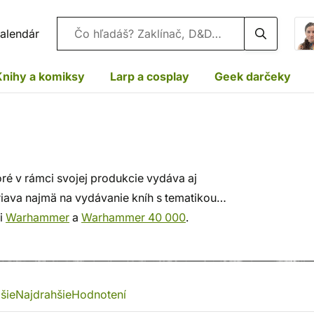
Vyhľadávanie
alendár
Knihy a komiksy
Larp a cosplay
Geek darčeky
ré v rámci svojej produkcie vydáva aj
riava najmä na vydávanie kníh s tematikou
mi
Warhammer
a
Warhammer 40 000
.
šie
Najdrahšie
Hodnotení