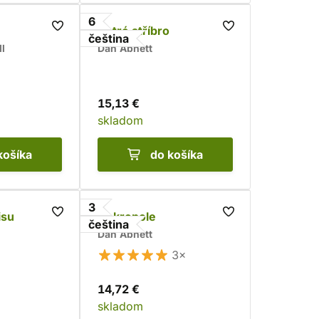
6
Ostré stříbro
čeština
l
Dan Abnett
15,13 €
skladom
košíka
do košíka
3
isu
Nekropole
čeština
Dan Abnett
3×
14,72 €
skladom