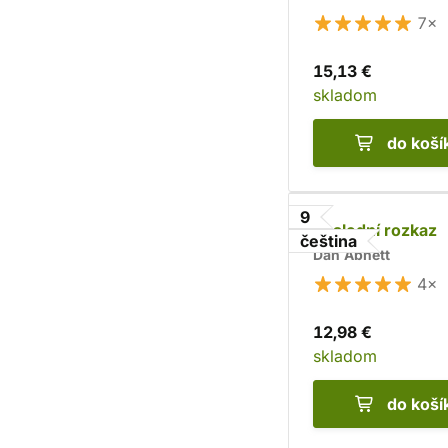
7×
15,13 €
skladom
do koší
9
Poslední rozkaz
čeština
Dan Abnett
4×
12,98 €
skladom
do koší