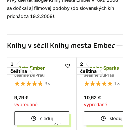
Prvý diel tetralógie Knihy mesta Ember v roku 2008
sa dočkal aj filmovej podoby (do slovenských kín
prichádza 19.2.2009).
Knihy v sérii Knihy mesta Ember
1
2
Město Ember
Vesnice Sparks
čeština
čeština
Jeanne DuPrau
Jeanne DuPrau
3×
1×
9,79 €
10,62 €
vypredané
vypredané
sleduj
sleduj