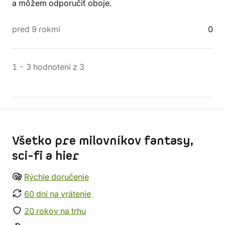
a môžem odporučiť oboje.
pred 9 rokmi
0
1
-
3
hodnotení
z
3
Informácie o obchode
Všetko pre milovníkov fantasy,
sci-fi a hier
Rýchle doručenie
60 dní na vrátenie
20 rokov na trhu