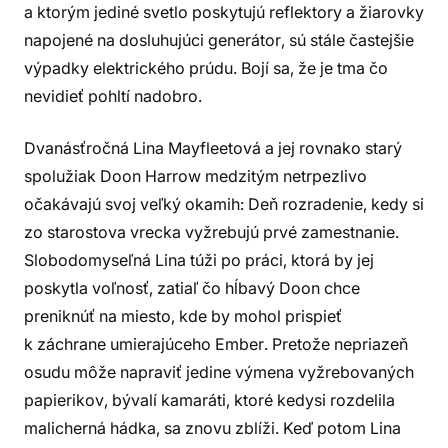
a ktorým jediné svetlo poskytujú reflektory a žiarovky
napojené na dosluhujúci generátor, sú stále častejšie
výpadky elektrického prúdu. Bojí sa, že je tma čo
nevidieť pohltí nadobro.
Dvanásťročná Lina Mayfleetová a jej rovnako starý
spolužiak Doon Harrow medzitým netrpezlivo
očakávajú svoj veľký okamih: Deň rozradenie, kedy si
zo starostova vrecka vyžrebujú prvé zamestnanie.
Slobodomyseľná Lina túži po práci, ktorá by jej
poskytla voľnosť, zatiaľ čo hĺbavý Doon chce
preniknúť na miesto, kde by mohol prispieť
k záchrane umierajúceho Ember. Pretože nepriazeň
osudu môže napraviť jedine výmena vyžrebovaných
papierikov, bývalí kamaráti, ktoré kedysi rozdelila
malicherná hádka, sa znovu zblíži. Keď potom Lina