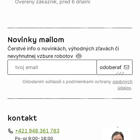
Overený zákazník, pred 6 dňami
Novinky mailom
Čerstvé info o novinkách, výhodných zľavách či
nevyhnutnej vzbure
robotov
odoberať
Odoslaním súhlasíš s podmienkami ochrany
osobných
údajov
.
kontakt
+421 948 361 783
Po-pi 9:00-16:00