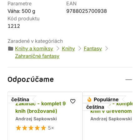
Parametre
EAN
Váha: 500 g
9788025700938
Kód produktu
1212
Zaradené v kategóriách
Knihy a komiksy
Knihy
Fantasy
Zahraničné fantasy
Odporúčame
čeština
Populárne
Zaklínač - komplet 9
Zaklínač - komplet 
čeština
knih (brožované)
kníh v drevenom bo
Chrám
Andrzej Sapkowski
Andrzej Sapkowski
5×