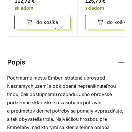
112,72 €
125,73 €
skladom
skladom
do košíka
do košíka
Popis
Pochmúrne mesto Ember, stratené uprostred
Neznámych území a obklopené nepreniknuteľnou
tmou, čelí postupnému rozpadu. Jeho obrovské
podzemné skladisko so zásobami potravín
a predmetov dennej potreby sa pomaly vyprázdňuje,
a tak obyvatelia trpia. Najväčšou hrozbou pre
Embeřany, nad ktorými sa klenie temná obloha