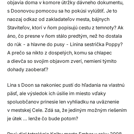
objavia doma v komore útržky dávneho dokumentu,
s Doonovou pomocou sa ho pokúsi vylúštiť. Je to
naozaj odkaz od zakladateľov mesta, bájnych
Staviteľov, ktorí v ňom popisujú cestu z temnoty? Ak
áno, čo presne v ňom stálo predtým, než ho dostala
do rúk - a hlavne do pusy - Linina sestrička Poppy?
A prečo sa nikto z dospelých, komu sa chlapec
a dievča so svojim objavom zverí, nemieni týmito
dohady zaoberať?
Lina s Doon sa nakoniec pustí do hľadania na vlastnú
päsť, ale výsledok ich úsilie im miesto vďaky
spoluobčanov prinesie len vyhliadku na uväznenie
v mestskej Cele. Zdá sa, že jediným možným riešením
je útek … lenže čo bude potom?