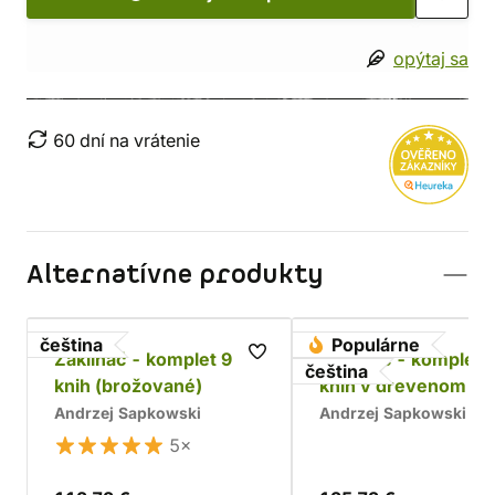
opýtaj sa
60 dní na vrátenie
Alternatívne produkty
čeština
Populárne
Zaklínač - komplet 9
Zaklínač - komplet 
čeština
knih (brožované)
kníh v drevenom bo
Chrám
Andrzej Sapkowski
Andrzej Sapkowski
5×