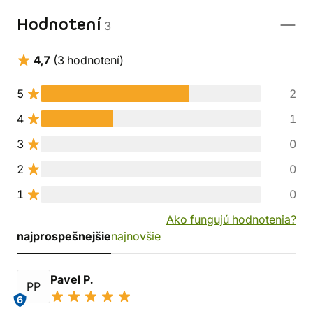
Hodnotení
3
4,7
(3 hodnotení)
5
2
4
1
3
0
2
0
1
0
Ako fungujú hodnotenia?
najprospešnejšie
najnovšie
Pavel P.
PP
6