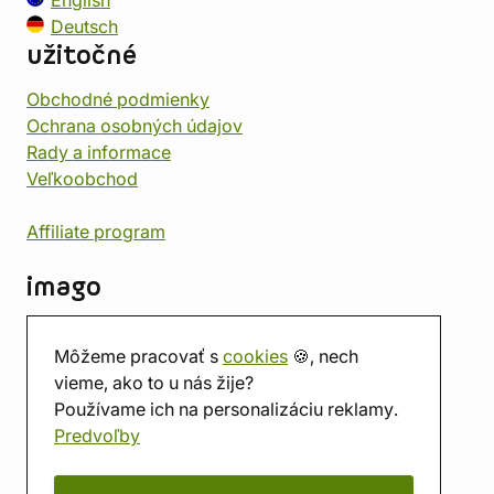
English
Deutsch
užitočné
Obchodné podmienky
Ochrana osobných údajov
Rady a informace
Veľkoobchod
Affiliate program
imago
Kontakt
Môžeme pracovať s
cookies
🍪, nech
Predajňa
vieme, ako to u nás žije?
Herňa
Používame ich na personalizáciu reklamy.
O nás
Predvoľby
Hodnotenie obchodu
Darčekové poukážky
Kalendár