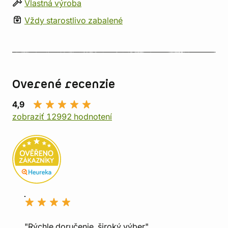
Vlastná výroba
Vždy starostlivo zabalené
Overené recenzie
4,9
zobraziť 12992 hodnotení
"Rýchle doručenie, široký výber"