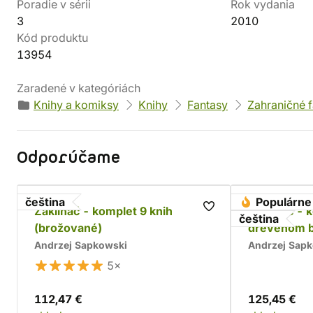
Poradie v sérii
Rok vydania
3
2010
Kód produktu
13954
Zaradené v kategóriách
Knihy a komiksy
Knihy
Fantasy
Zahraničné 
Odporúčame
čeština
Populárne
Zaklínač - komplet 9 knih
Zaklínač - 
čeština
(brožované)
drevenom 
Andrzej Sapkowski
Andrzej Sap
5×
112,47 €
125,45 €