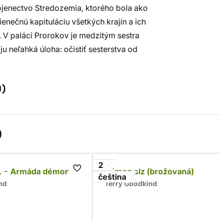
pojenectvo Stredozemia, ktorého bola ako
nečnú kapituláciu všetkých krajín a ich
 V paláci Prorokov je medzitým sestra
u neľahká úloha: očistiť sesterstva od
)
)
2
1 - Armáda démonů
Kámen slz (brožovaná)
čeština
nd
Terry Goodkind