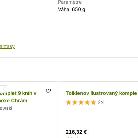
Parametre
Váha: 650 g
fantasy
komplet 9 kníh v
Tolkienov ilustrovaný komple
boxe Chrám
2×
kowski
216,32 €