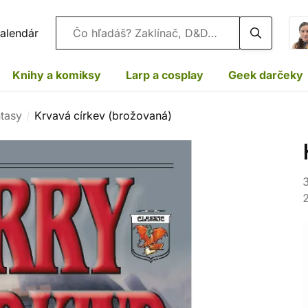
Vyhľadávanie
alendár
Knihy a komiksy
Larp a cosplay
Geek darčeky
ntasy
Krvavá církev (brožovaná)
3