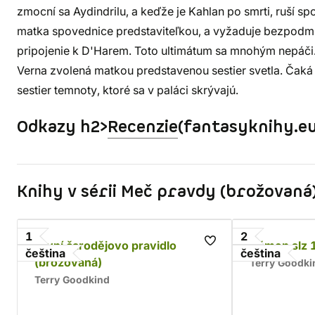
zmocní sa Aydindrilu, a keďže je Kahlan po smrti, ruší s
matka spovednice predstaviteľkou, a vyžaduje bezpodmie
pripojenie k D'Harem. Toto ultimátum sa mnohým nepáči.
Verna zvolená matkou predstavenou sestier svetla. Čaká j
sestier temnoty, ktoré sa v paláci skrývajú.
Odkazy h2>
Recenzie
(fantasyknihy.eu
Knihy v sérii Meč pravdy (brožovaná
1
2
První čarodějovo pravidlo
Kámen slz 
čeština
čeština
(brožovaná)
Terry Goodki
Terry Goodkind