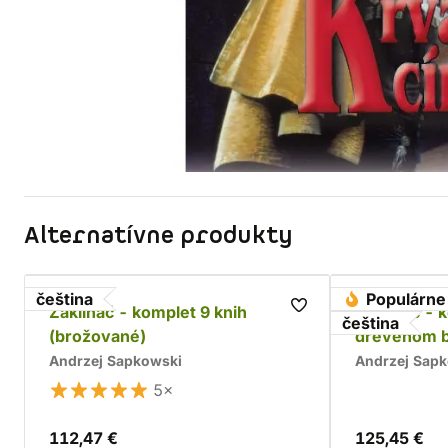
Alternatívne produkty
čeština
Populárne
Zaklínač - komplet 9 knih
Zaklínač - 
čeština
(brožované)
drevenom 
Andrzej Sapkowski
Andrzej Sap
5×
112,47 €
125,45 €