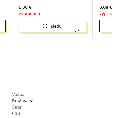
6,68 €
6,68 €
vypredané
vypreda
sleduj
Väzba
Brožovaná
Strán
616