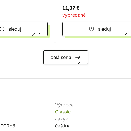
11,37 €
vypredané
sleduj
sleduj
celá séria
Výrobca
Classic
Jazyk
-000-3
čeština