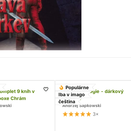
Populárne
komplet 9 kníh v
Husitská trilogie - dárkový
Iba v imago
boxe Chrám
komplet
čeština
kowski
Andrzej Sapkowski
3×