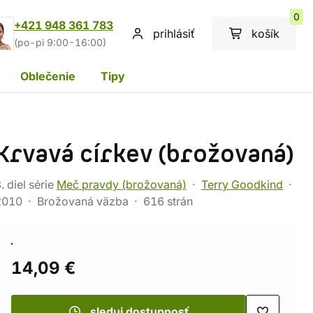
0
+421 948 361 783
prihlásiť
košík
(po-pi 9:00-16:00)
Oblečenie
Tipy
Krvavá církev (brožovaná)
. diel série
Meč pravdy (brožovaná)
Terry Goodkind
2010
Brožovaná väzba
616 strán
14,09 €
sleduj dostupnosť