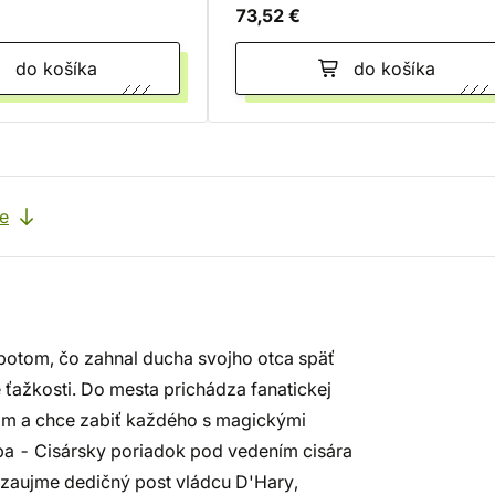
73,52 €
do košíka
do košíka
e
 potom, čo zahnal ducha svojho otca späť
e ťažkosti. Do mesta prichádza fanatickej
om a chce zabiť každého s magickými
a - Cisársky poriadok pod vedením cisára
 zaujme dedičný post vládcu D'Hary,