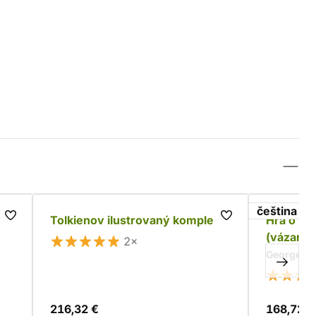
čeština
Tolkienov ilustrovaný komplet
Hra o tr
(vázané)
2×
George R. 
216,32 €
168,72 €