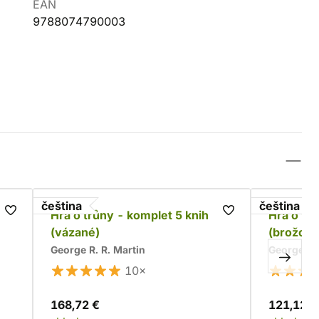
EAN
9788074790003
čeština
čeština
t
Hra o trůny - komplet 5 knih
Hra o tr
(vázané)
(brožova
George R. R. Martin
George R. 
10×
168,72 €
121,12 €