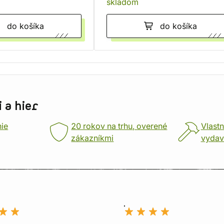
skladom
do košíka
do košíka
 a hier
nie
20 rokov na trhu, overené
Vlastn
zákazníkmi
vydav