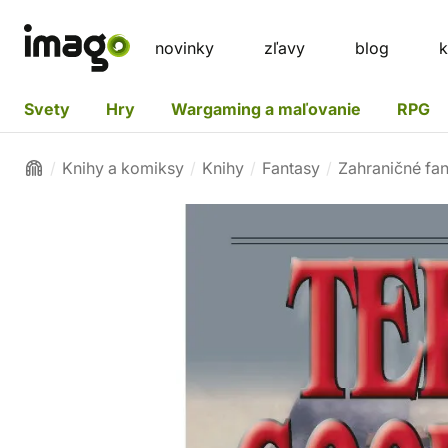
novinky
zľavy
blog
k
Svety
Hry
Wargaming a maľovanie
RPG
Knihy a komiksy
Knihy
Fantasy
Zahraničné fa