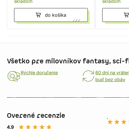
skladom
skladom
do košíka
Informácie o obchode
Všetko pre milovníkov fantasy, sci-fi
Rýchle doručenie
60 dní na vráte
buď bez obáv
Overené recenzie
4,9