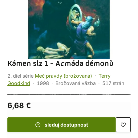
Kámen slz 1 - Armáda démonů
2. diel série
Meč pravdy (brožovaná)
Terry
Goodkind
1998
Brožovaná väzba
517 strán
6,68 €
sleduj dostupnosť