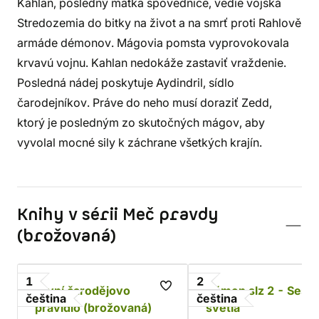
Kahlan, posledný matka spovednice, vedie vojská
Stredozemia do bitky na život a na smrť proti Rahlově
armáde démonov. Mágovia pomsta vyprovokovala
krvavú vojnu. Kahlan nedokáže zastaviť vraždenie.
Posledná nádej poskytuje Aydindril, sídlo
čarodejníkov. Práve do neho musí doraziť Zedd,
ktorý je posledným zo skutočných mágov, aby
vyvolal mocné sily k záchrane všetkých krajín.
Knihy v sérii Meč pravdy
(brožovaná)
1
2
První čarodějovo
Kámen slz 2 - Sestr
čeština
čeština
pravidlo (brožovaná)
světla