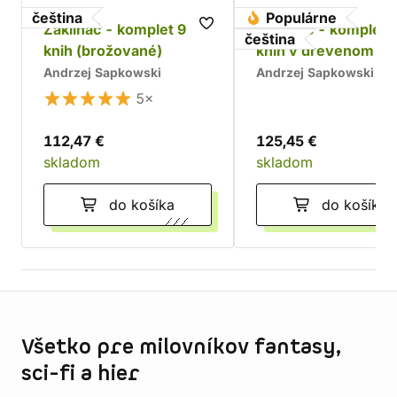
čeština
Populárne
Zaklínač - komplet 9
Zaklínač - komplet 
čeština
knih (brožované)
kníh v drevenom bo
Chrám
Andrzej Sapkowski
Andrzej Sapkowski
5×
112,47 €
125,45 €
skladom
skladom
do košíka
do košíka
Informácie o obchode
Všetko pre milovníkov fantasy,
sci-fi a hier