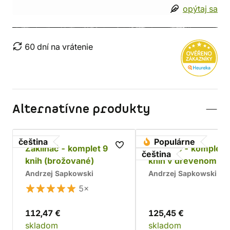
opýtaj sa
60 dní na vrátenie
Alternatívne produkty
čeština
Populárne
Zaklínač - komplet 9
Zaklínač - komplet 
čeština
knih (brožované)
kníh v drevenom bo
Chrám
Andrzej Sapkowski
Andrzej Sapkowski
5×
112,47 €
125,45 €
skladom
skladom