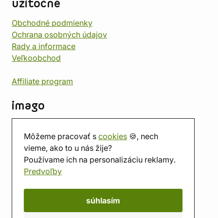
užitočné
Obchodné podmienky
Ochrana osobných údajov
Rady a informace
Veľkoobchod
Affiliate program
imago
Kontakt
Môžeme pracovať s
cookies
🍪, nech
Predajňa
vieme, ako to u nás žije?
Herňa
Používame ich na personalizáciu reklamy.
O nás
Predvoľby
Hodnotenie obchodu
Darčekové poukážky
Kalendár
súhlasím
imago.blog