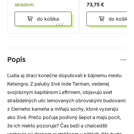
skladom
73,75 €
do košíka
do košíka
Popis
Ľudia aj draci konečne doputovali k bájnemu mestu
Kelsingra. Z paluby živé lode Tarman, vedenej
svojráznym kapitánom Leftrinem, objavujú svet
strašidelných ulíc lemovaných obrovskými budovami
z čierneho kameňa a míňajú sochy, ktoré vyzerajú
ako živé. Prečo počuje podivný šepot a majú pocit,
že ich niekto pozoruje? Čas beží a chalcedští