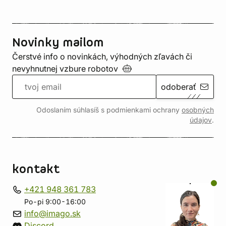
Novinky mailom
Čerstvé info o novinkách, výhodných zľavách či
nevyhnutnej vzbure
robotov
odoberať
Odoslaním súhlasíš s podmienkami ochrany
osobných
údajov
.
kontakt
+421 948 361 783
Po-pi 9:00-16:00
info@imago.sk
Discord