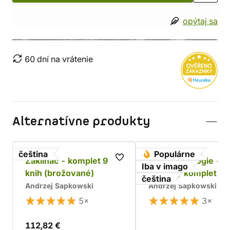
opýtaj sa
60 dní na vrátenie
Alternatívne produkty
čeština
Populárne
Zaklínač - komplet 9
Husitská trilogie -
Iba v imago
knih (brožované)
dárkový komplet
čeština
Andrzej Sapkowski
Andrzej Sapkowski
5×
3×
112,82 €