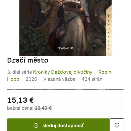
Dračí město
3. diel série
Kroniky Dažďovej divočiny
Robin
Hobb
2020
Viazaná väzba
424 strán
15,13 €
bežná cena:
16,49 €
sleduj dostupnosť