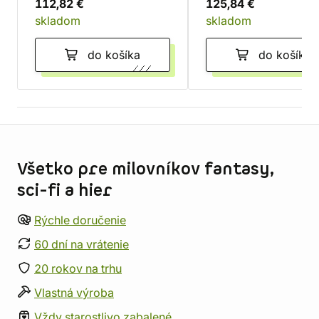
112,82 €
125,84 €
skladom
skladom
do košíka
do košíka
Informácie o obchode
Všetko pre milovníkov fantasy,
sci-fi a hier
Rýchle doručenie
60 dní na vrátenie
20 rokov na trhu
Vlastná výroba
Vždy starostlivo zabalené