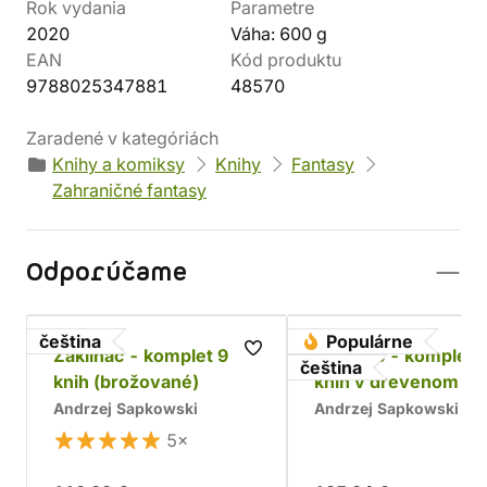
Rok vydania
Parametre
2020
Váha: 600 g
EAN
Kód produktu
9788025347881
48570
Zaradené v kategóriách
Knihy a komiksy
Knihy
Fantasy
Zahraničné fantasy
Odporúčame
čeština
Populárne
Zaklínač - komplet 9
Zaklínač - komplet 
čeština
knih (brožované)
kníh v drevenom bo
Chrám
Andrzej Sapkowski
Andrzej Sapkowski
5×