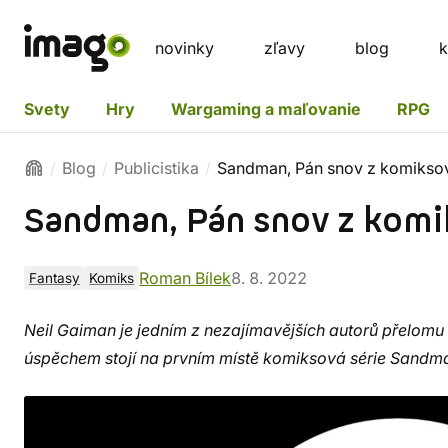
novinky
zľavy
blog
k
Svety
Hry
Wargaming a maľovanie
RPG
Blog
Publicistika
Sandman, Pán snov z komikso
Sandman, Pán snov z kom
Roman Bílek
8. 8. 2022
Fantasy
Komiks
Neil Gaiman je jedním z nezajímavějších autorů přelomu
úspěchem stojí na prvním místě komiksová série Sandm