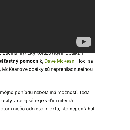
kú úlohu, občas pohne stavidlami osudu
užívanými komiksovými klišé a tvrdí
ovtedy neboli veľmi zvyknutí. Ak k tomu
príbehu, dostaneme niečo, čo má vo svete
o začína mýticky kolážovitými obálkami,
ešťastný pomocník
,
Dave McKean
. Hoci sa
v, McKeanove obálky sú neprehliadnuteľnou
 z môjho pohľadu nebola iná možnosť. Teda
city z celej série je veľmi niterná
ho potom niečo odniesol niekto, kto nepodľahol