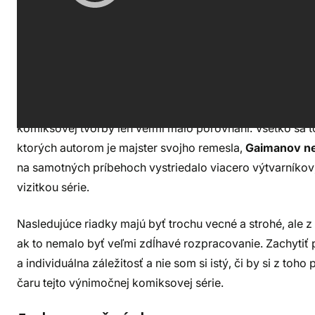
opakom. Vo väčšine príbehov má len akúsi pozorovateľs
správnym smerom, správa sa v absolútnom rozpore so za
o sebe, že „len robí svoju prácu“.
Pasívna úloha hlavného hrdinu je niečo, na čo čitatelia d
prirátame takmer temne depresívne freudovské pozadie 
komiksovej tvorby len veľmi málo porovnaní. Všetko sa t
ktorých autorom je majster svojho remesla,
Gaimanov n
na samotných príbehoch vystriedalo viacero výtvarníko
vizitkou série.
Nasledujúce riadky majú byť trochu vecné a strohé, ale
ak to nemalo byť veľmi zdĺhavé rozpracovanie. Zachytiť po
a individuálna záležitosť a nie som si istý, či by si z to
čaru tejto výnimočnej komiksovej série.