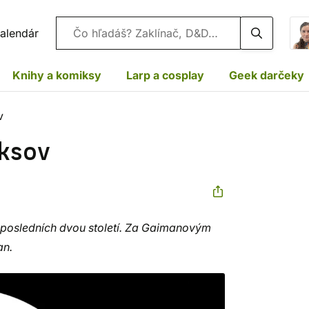
Vyhľadávanie
alendár
Knihy a komiksy
Larp a cosplay
Geek darčeky
v
iksov
 posledních dvou století. Za Gaimanovým
an.