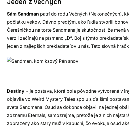
Jeden z večných
Sám Sandman
patrí do rodu Večných (Nekonečných), kto
počiatku vekov. Dávno predtým, ako ľudia stvorili bohov
Čerešničkou na torte Sandmana je skutočnosť, že mená 
verzii začínajú na písmeno „D“. Boj s týmto prekladateľ
jeden z najlepších prekladateľov u nás. Táto slovná hra
Destiny
- je postava, ktorá bola pôvodne vytvorená v i
objavila vo Weird Mystery Tales spolu s ďalšími postava
sveta Sandmana. Osud sa dokonca objavil na jednej obál
zoznamu Eternals, samozrejme, pretože je z nich najstarš
zobrazený ako starý muž v kapucni, čo evokuje osud a