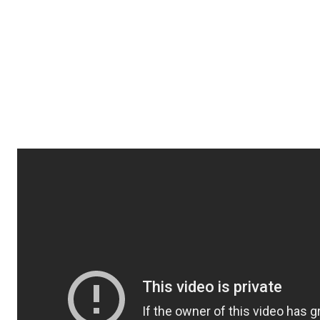
Séria začala vychádzať v americkom mamuťom komiks
a neskôr prešla pod jeho temnejšie a dospelejšie dieťa
Ve
práci domáceho
vydavateľstva Crew
si môžu domáci čit
Sandman
, nazývaný aj Dream alebo
Morpheus
, je hlav
a asi najdôležitejším detailom je jeho úloha v celej sérii. 
zvyknutí na to, že všetky udalosti a scény sa točia okolo