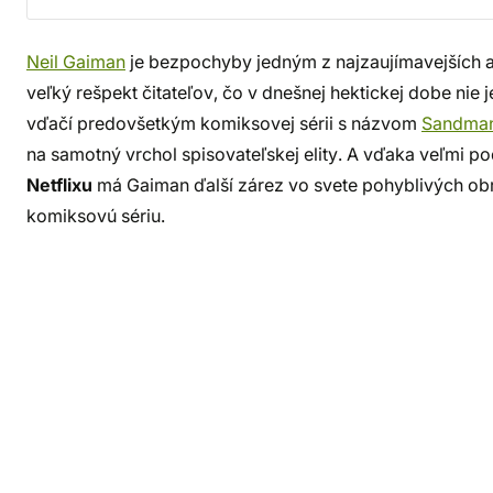
Neil Gaiman
je bezpochyby jedným z najzaujímavejších au
veľký rešpekt čitateľov, čo v dnešnej hektickej dobe nie
vďačí predovšetkým komiksovej sérii s názvom
Sandma
na samotný vrchol spisovateľskej elity. A vďaka veľmi po
Netflixu
má Gaiman ďalší zárez vo svete pohyblivých ob
komiksovú sériu.