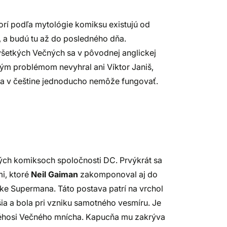
rí podľa mytológie komiksu existujú od
, a budú tu až do posledného dňa.
všetkých Večných sa v pôvodnej anglickej
ským problémom nevyhral ani Víktor Janiš,
čka v češtine jednoducho nemôže fungovať.
ných komiksoch spoločnosti DC. Prvýkrát sa
mi, ktoré
Neil Gaiman
zakomponoval aj do
ke Supermana. Táto postava patrí na vrchol
ia a bola pri vzniku samotného vesmíru. Je
kéhosi Večného mnícha. Kapucňa mu zakrýva