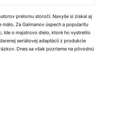
torov prelomu storočí. Navyše si získal aj
 je málo. Za Gaimanov úspech a popularitu
n
. Ide o majstrovo dielo, ktoré ho vystrelilo
darenej seriálovej adaptácii z produkcie
rázkov. Dnes sa však pozrieme na pôvodnú