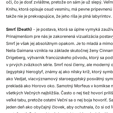
oči, čo je dosť zvláštne, pretože on sám je už slepý. Veľm
Knihu, ktorá opisuje osud vesmíru, má pevne pripevnenú n
takže nie je prekvapujúce, že jeho ríša je plná labyrintov.
Smrť (Death)
- je postava, ktorá sa úplne vymyká zauží
Prinajmenšom pre nás je zakorenená vizualizácia postav
Smrť je však jej absolútnym opakom. Je to mladá a mimor
Neila Gaimana vznikla na základe skutočnej ženy Cinnamon
Drigeberg, výtvarník francúzskeho pôvodu, ktorý sa po
v prvých zväzkoch série. Smrť nosí čierny, ale moderný 
(egyptský hieroglyf, známy aj ako nílsky kríž, ktorý symbo
ako Vedjat, viacvýznamový staroegyptský posvätný sym
prekladá ako Horovo oko. Samotný Morfeus v komikse ni
všetkých Večných najbližšia. Často o nej tiež hovorí príliš 
veľké tabu, pretože ostatní Veční sa o nej boja hovoriť.
jeden deň ako obyčajný človek, aby ochutnala, čo si od ľu