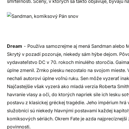
smrteľnosti. Scény, v ktorých sa takto objavuje, bývajú n
Dream
- Používa samozrejme aj mená Sandman alebo Mor
Skrytý v pozadí pozoruje, niekedy sám hýbe dejom. P
vydavateľstvo DC v 70. rokoch minulého storočia. Gaim
úplne zmenil. Zrnko piesku nezostalo na svojom mieste. 
nechali autorovi úplne voľnú ruku. Sen môže vyzerať ina
Najčastejšie však vyzerá ako mladá verzia Roberta Smith
havranie vlasy a oči, do ktorých napriek sile ich lesku s
postavu z klasickej gréckej tragédie. Jeho impérium hrá v
služobníci sú niekedy hlavnými postavami každej kapitoly.
komiksových sériách. Okrem Fate je azda najprecíznejší 
povinnosti.