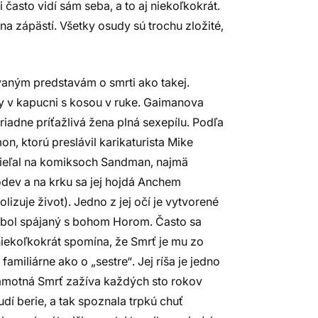
i často vidí sám seba, a to aj niekoľkokrát.
a zápästí. Všetky osudy sú trochu zložité,
vaným predstavám o smrti ako takej.
y v kapucni s kosou v ruke. Gaimanova
iadne príťažlivá žena plná sexepílu. Podľa
, ktorú preslávil karikaturista Mike
dieľal na komiksoch Sandman, najmä
odev a na krku sa jej hojdá Anchem
lizuje život). Jedno z jej očí je vytvorené
bol spájaný s bohom Horom. Často sa
ekoľkokrát spomína, že Smrť je mu zo
familiárne ako o „sestre“. Jej ríša je jedno
 Samotná Smrť zažíva každých sto rokov
dí berie, a tak spoznala trpkú chuť