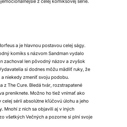
ajemocionálnejšie z celej komiksovej série.
feus a je hlavnou postavou celej ságy.
ôvodný komiks s názvom Sandman vydalo
an zachoval len pôvodný názov a zvyšok
Vydavatelia si dodnes môžu mädliť ruky, že
k a niekedy zmeniť svoju podobu.
a z The Cure. Bledá tvár, rozstrapatené
otva preniknete. Možno ho tiež vnímať ako
 celej sérii absolútne kľúčovú úlohu a jeho
 Mnohí z nich sa objavili aj v iných
zo všetkých Večných a pozorne si plní svoje