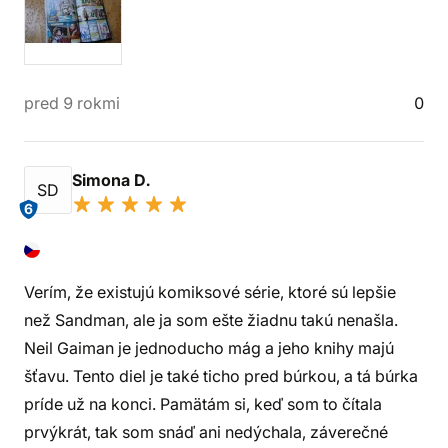
pred 9 rokmi
0
Simona D.
SD
6
Verím, že existujú komiksové série, ktoré sú lepšie
než Sandman, ale ja som ešte žiadnu takú nenašla.
Neil Gaiman je jednoducho mág a jeho knihy majú
šťavu. Tento diel je také ticho pred búrkou, a tá búrka
príde už na konci. Pamätám si, keď som to čítala
prvýkrát, tak som snáď ani nedýchala, záverečné