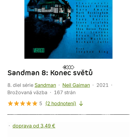
Sandman 8: Konec světů
8. diel série
Sandman
Neil Gaiman
2021
Brožovaná väzba
167 strán
5
(2 hodnotení)
doprava od 3,49 €