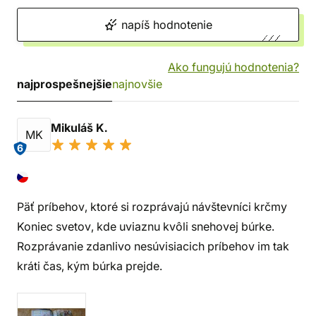
napíš hodnotenie
Ako fungujú hodnotenia?
najprospešnejšie
najnovšie
Mikuláš K.
MK
6
Päť príbehov, ktoré si rozprávajú návštevníci krčmy
Koniec svetov, kde uviaznu kvôli snehovej búrke.
Rozprávanie zdanlivo nesúvisiacich príbehov im tak
kráti čas, kým búrka prejde.