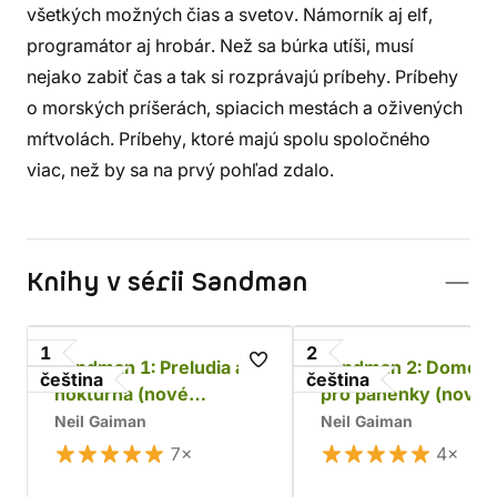
všetkých možných čias a svetov. Námorník aj elf,
programátor aj hrobár. Než sa búrka utíši, musí
nejako zabiť čas a tak si rozprávajú príbehy. Príbehy
o morských príšerách, spiacich mestách a oživených
mŕtvolách. Príbehy, ktoré majú spolu spoločného
viac, než by sa na prvý pohľad zdalo.
Knihy v sérii Sandman
1
2
Sandman 1: Preludia a
Sandman 2: Domeč
čeština
čeština
nokturna (nové
pro panenky (nové
barevné vydání)
barevné vydání)
Neil Gaiman
Neil Gaiman
7×
4×