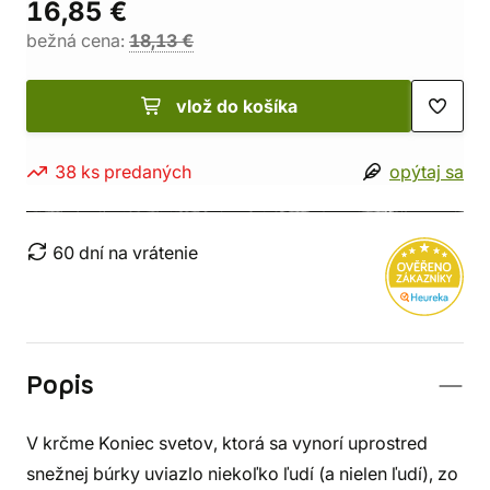
16,85 €
bežná cena:
18,13 €
vlož do košíka
38 ks predaných
opýtaj sa
60 dní na vrátenie
Popis
V krčme Koniec svetov, ktorá sa vynorí uprostred
snežnej búrky uviazlo niekoľko ľudí (a nielen ľudí), zo