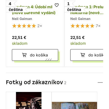
4
1
Sandman 4: Údobí mlh
Sandman 1: Preludia
čeština
čeština
(nové barevné vydání)
nokturna (nové
barevné vydání)
Neil Gaiman
Neil Gaiman
2×
7×
22,51 €
22,51 €
skladom
skladom
do košíka
do košíka
Fotky od zákazníkov
2