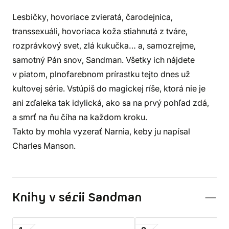
Lesbičky, hovoriace zvieratá, čarodejnica,
transsexuáli, hovoriaca koža stiahnutá z tváre,
rozprávkový svet, zlá kukučka… a, samozrejme,
samotný Pán snov, Sandman. Všetky ich nájdete
v piatom, plnofarebnom prírastku tejto dnes už
kultovej série. Vstúpiš do magickej ríše, ktorá nie je
ani zďaleka tak idylická, ako sa na prvý pohľad zdá,
a smrť na ňu číha na každom kroku.
Takto by mohla vyzerať Narnia, keby ju napísal
Charles Manson.
Knihy v sérii Sandman