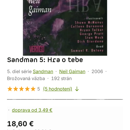
Sandman 5: Hra o tebe
5. diel série
Sandman
Neil Gaiman
2006
Brožovaná väzba
192 strán
5
(5 hodnotení)
doprava od 3,49 €
18,60 €