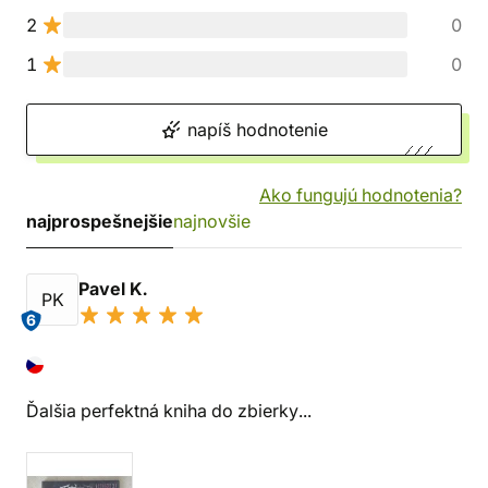
2
0
1
0
napíš hodnotenie
Ako fungujú hodnotenia?
najprospešnejšie
najnovšie
Pavel K.
PK
6
Ďalšia perfektná kniha do zbierky...