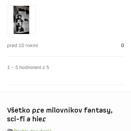
pred 10 rokmi
0
1
-
5
hodnotení
z
5
Informácie o obchode
Všetko pre milovníkov fantasy,
sci-fi a hier