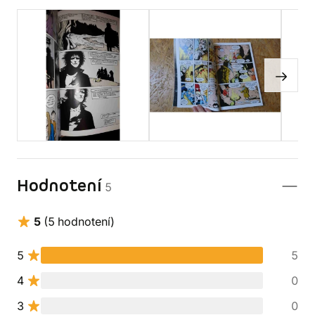
Hodnotení
5
5
(5 hodnotení)
5
5
4
0
3
0