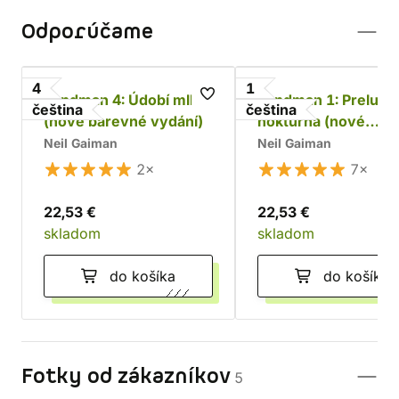
Odporúčame
4
1
Sandman 4: Údobí mlh
Sandman 1: Preludia
čeština
čeština
(nové barevné vydání)
nokturna (nové
barevné vydání)
Neil Gaiman
Neil Gaiman
2×
7×
22,53 €
22,53 €
skladom
skladom
do košíka
do košíka
Fotky od zákazníkov
5