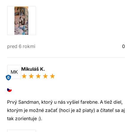
pred 6 rokmi
0
Mikuláš K.
MK
6
Prvý Sandman, ktorý u nás vyšiel farebne. A tiež diel,
ktorým je možné začať (hoci je až piaty) a čitateľ sa aj
tak zorientuje :).