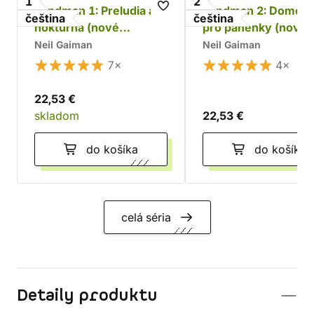
1
2
Sandman 1: Preludia a
Sandman 2: Domeč
čeština
čeština
nokturna (nové
pro panenky (nové
barevné vydání)
barevné vydání)
Neil Gaiman
Neil Gaiman
7×
4×
22,53 €
skladom
22,53 €
do košíka
do košíka
celá séria
Detaily produktu