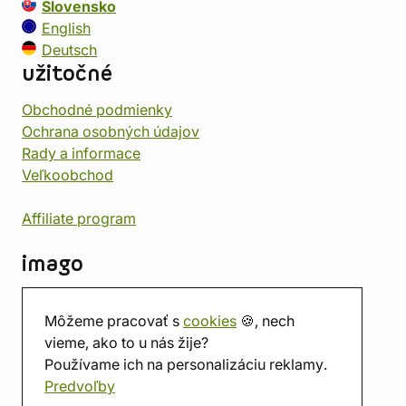
Slovensko
English
Deutsch
užitočné
Obchodné podmienky
Ochrana osobných údajov
Rady a informace
Veľkoobchod
Affiliate program
imago
Kontakt
Môžeme pracovať s
cookies
🍪, nech
Predajňa
vieme, ako to u nás žije?
Herňa
Používame ich na personalizáciu reklamy.
O nás
Predvoľby
Hodnotenie obchodu