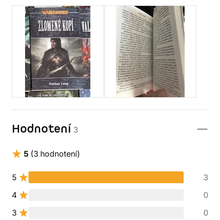
Hodnotení
3
5
(3 hodnotení)
5
3
4
0
3
0