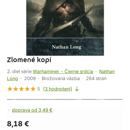
Zlomené kopí
2. diel série
Warhammer - Čierne srdcia
Nathan
Long
2009
Brožovaná väzba
264 strán
5
(3 hodnotení)
doprava od 3,49 €
8,18 €