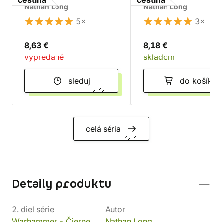
čeština
čeština
Nathan Long
Nathan Long
5×
3×
8,63 €
8,18 €
vypredané
skladom
sleduj
do košíka
celá séria
Detaily produktu
2. diel série
Autor
Warhammer - Čierne
Nathan Long