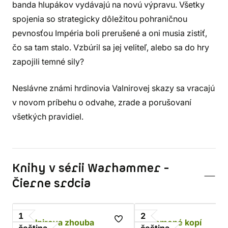
banda hlupákov vydávajú na novú výpravu. Všetky
spojenia so strategicky dôležitou pohraničnou
pevnosťou Impéria boli prerušené a oni musia zistiť,
čo sa tam stalo. Vzbúril sa jej veliteľ, alebo sa do hry
zapojili temné sily?
Neslávne známi hrdinovia Valnirovej skazy sa vracajú
v novom príbehu o odvahe, zrade a porušovaní
všetkých pravidiel.
Knihy v sérii Warhammer -
Čierne srdcia
1
2
Valnirova zhouba
Zlomené kopí