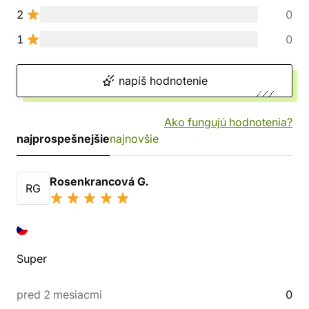
2
0
1
0
napíš hodnotenie
Ako fungujú hodnotenia?
najprospešnejšie
najnovšie
Rosenkrancová G.
RG
Super
pred 2 mesiacmi
0