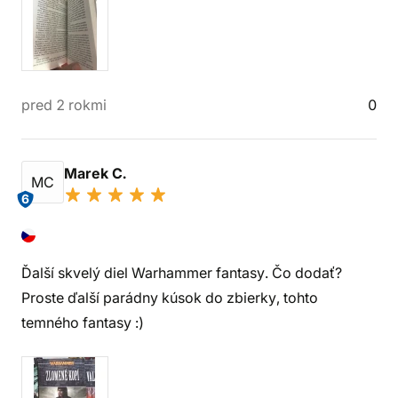
pred 2 rokmi
0
Marek C.
MC
6
Ďalší skvelý diel Warhammer fantasy. Čo dodať?
Proste ďalší parádny kúsok do zbierky, tohto
temného fantasy :)