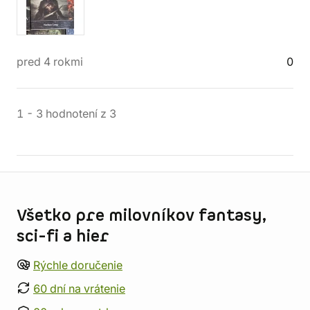
pred 4 rokmi
0
1
-
3
hodnotení
z
3
Informácie o obchode
Všetko pre milovníkov fantasy,
sci-fi a hier
Rýchle doručenie
60 dní na vrátenie