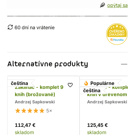
opýtaj sa
60 dní na vrátenie
Alternatívne produkty
čeština
Populárne
Zaklínač - komplet 9
Zaklínač - komplet 
čeština
knih (brožované)
kníh v drevenom bo
Chrám
Andrzej Sapkowski
Andrzej Sapkowski
5×
112,47 €
125,45 €
skladom
skladom