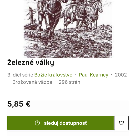
Železné války
3. diel série
Božie kráľovstvo
Paul Kearney
2002
Brožovaná väzba
296 strán
5,85 €
sleduj dostupnosť