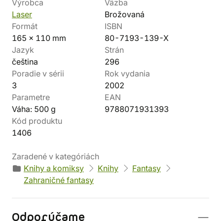
Výrobca
Väzba
Laser
Brožovaná
Formát
ISBN
165 x 110 mm
80-7193-139-X
Jazyk
Strán
čeština
296
Poradie v sérii
Rok vydania
3
2002
Parametre
EAN
Váha: 500 g
9788071931393
Kód produktu
1406
Zaradené v kategóriách
Knihy a komiksy
Knihy
Fantasy
Zahraničné fantasy
Odporúčame