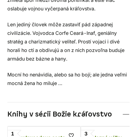
zmieta spor medzi dvoma pontifikát a ešte viac
oslabuje vojnou vyčerpaná kráľovstva.
Len jediný človek môže zastaviť pád západnej
civilizácie. Vojvodca Corfe Ceará-Inaf, geniálny
stratég a charizmatický veliteľ. Prostí vojaci i divé
horali ho ctí a obdivujú a on z nich pozvoľna buduje
armádu bez bázne a hany.
Mocní ho nenávidia, alebo sa ho bojí; ale jedna veľmi
mocná žena ho miluje …
Knihy v sérii Božie kráľovstvo
1
3