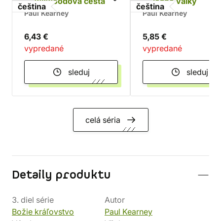
Hawkwoodova cesta
Železné války
čeština
čeština
Paul Kearney
Paul Kearney
6,43 €
5,85 €
vypredané
vypredané
sleduj
sleduj
celá séria
Detaily produktu
3. diel série
Autor
Božie kráľovstvo
Paul Kearney