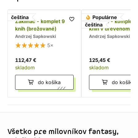
čeština
Populárne
Zaklínač - komplet 9
Zaklínač - komplet 
čeština
knih (brožované)
kníh v drevenom bo
Chrám
Andrzej Sapkowski
Andrzej Sapkowski
5×
112,47 €
125,45 €
skladom
skladom
do košíka
do košíka
Informácie o obchode
Všetko pre milovníkov fantasy,