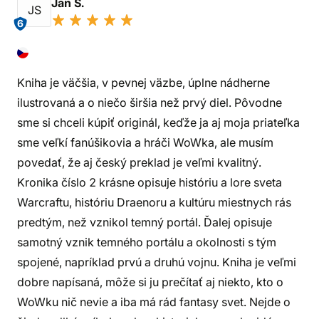
Jan S.
JS
6
Kniha je väčšia, v pevnej väzbe, úplne nádherne
ilustrovaná a o niečo širšia než prvý diel. Pôvodne
sme si chceli kúpiť originál, keďže ja aj moja priateľka
sme veľkí fanúšikovia a hráči WoWka, ale musím
povedať, že aj český preklad je veľmi kvalitný.
Kronika číslo 2 krásne opisuje históriu a lore sveta
Warcraftu, históriu Draenoru a kultúru miestnych rás
predtým, než vznikol temný portál. Ďalej opisuje
samotný vznik temného portálu a okolnosti s tým
spojené, napríklad prvú a druhú vojnu. Kniha je veľmi
dobre napísaná, môže si ju prečítať aj niekto, kto o
WoWku nič nevie a iba má rád fantasy svet. Nejde o