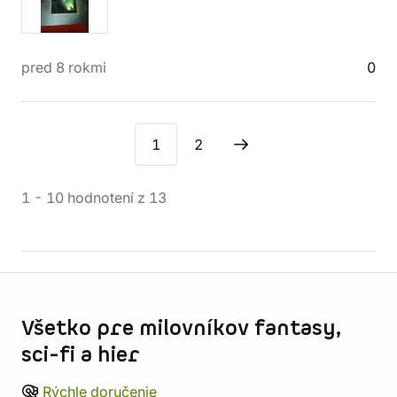
pred 8 rokmi
0
1
2
1
-
10
hodnotení
z
13
Informácie o obchode
Všetko pre milovníkov fantasy,
sci-fi a hier
Rýchle doručenie