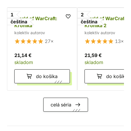
1
2
World of WarCraft:
World of WarCraft:
čeština
čeština
Kronika
Kronika 2
kolektív autorov
kolektív autorov
27×
13×
21,14 €
21,59 €
skladom
skladom
do košíka
do košíka
celá séria