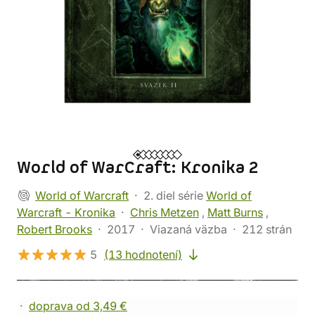
World of WarCraft: Kronika 2
World of Warcraft
2. diel série
World of
Warcraft - Kronika
Chris Metzen
,
Matt Burns
,
Robert Brooks
2017
Viazaná väzba
212 strán
5
(13 hodnotení)
doprava od 3,49 €