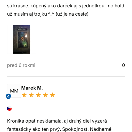
sú krásne. kúpený ako darček aj s jednotkou.. no hold
už musím aj trojku ^_^ (už je na ceste)
pred 6 rokmi
0
Marek M.
MM
4
Kronika opäť nesklamala, aj druhý diel vyzerá
fantasticky ako ten prvý. Spokojnosť. Nádherné