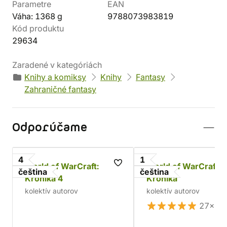
Parametre
EAN
Váha: 1368 g
9788073983819
Kód produktu
29634
Zaradené v kategóriách
Knihy a komiksy
Knihy
Fantasy
Zahraničné fantasy
Odporúčame
4
1
World of WarCraft:
World of WarCraft:
čeština
čeština
Kronika 4
Kronika
kolektív autorov
kolektív autorov
27×