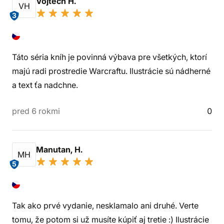
Vojtěch H.
VH
3
Táto séria kníh je povinná výbava pre všetkých, ktorí
majú radi prostredie Warcraftu. Ilustrácie sú nádherné
a text ťa nadchne.
pred 6 rokmi
0
Manutan, H.
MH
5
Tak ako prvé vydanie, nesklamalo ani druhé. Verte
tomu, že potom si už musíte kúpiť aj tretie :) Ilustrácie