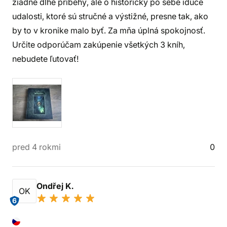
žiadne dlhé príbehy, ale o historicky po sebe idúce
udalosti, ktoré sú stručné a výstižné, presne tak, ako
by to v kronike malo byť. Za mňa úplná spokojnosť.
Určite odporúčam zakúpenie všetkých 3 kníh,
nebudete ľutovať!
pred 4 rokmi
0
Ondřej K.
OK
6