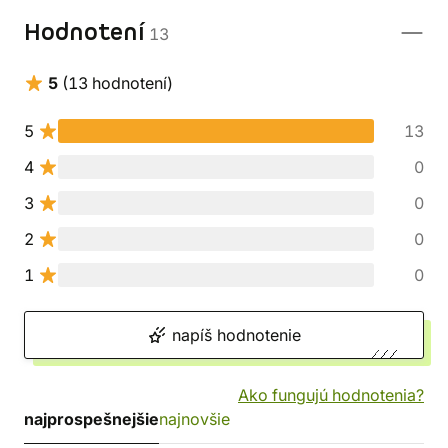
Hodnotení
13
5
(13 hodnotení)
5
13
4
0
3
0
2
0
1
0
napíš hodnotenie
Ako fungujú hodnotenia?
najprospešnejšie
najnovšie