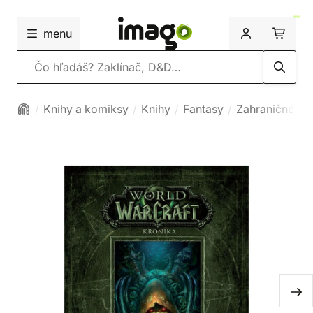
menu
Vyhľadávanie
Knihy a komiksy
Knihy
Fantasy
Zahraničné fa