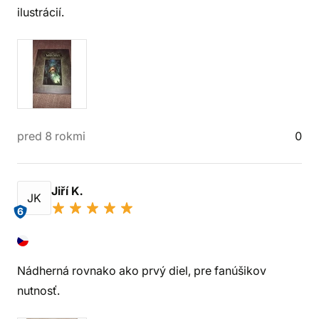
ilustrácií.
pred 8 rokmi
0
Jiří K.
JK
6
Nádherná rovnako ako prvý diel, pre fanúšikov
nutnosť.