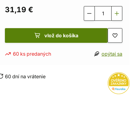
31,19 €
vlož do košíka
60 ks predaných
opýtaj sa
60 dní na vrátenie