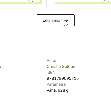
celá séria
Autor
ft
Christie Golden
ISBN
9781789095715
Parametre
Váha: 628 g