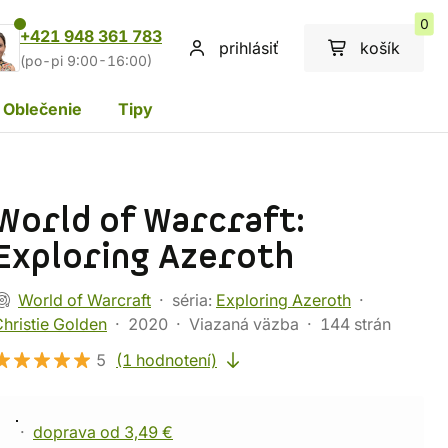
0
+421 948 361 783
prihlásiť
košík
(po-pi 9:00-16:00)
Oblečenie
Tipy
World of Warcraft:
Exploring Azeroth
World of Warcraft
séria:
Exploring Azeroth
hristie Golden
2020
Viazaná väzba
144 strán
5
(1 hodnotení)
doprava od 3,49 €