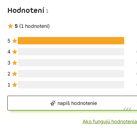
Hodnotení
1
5
(1 hodnotení)
5
4
3
2
1
napíš hodnotenie
Ako fungujú hodnotenia