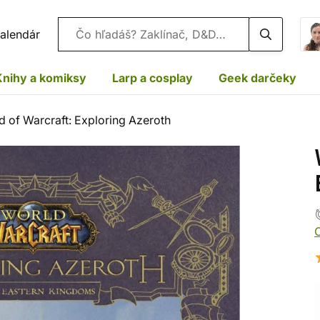
Vyhľadávanie
alendár
Knihy a komiksy
Larp a cosplay
Geek darčeky
d of Warcraft: Exploring Azeroth
C