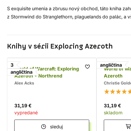
S exquisite umenia a zbrusu nový obchod, táto kniha z
z Stormwind do Stranglethorn, plaguelands do palác, a vš
Knihy v sérii Exploring Azeroth
3
angličtina
World of Warcraft: Exploring
World of Wa
angličtina
Azeroth - Northrend
Azeroth
Alex Acks
Christie Gold
31,19 €
31,19 €
vypredané
skladom
sleduj