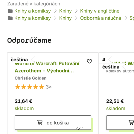
Zaradené v kategóriách
Knihy a komiksy
Knihy
Knihy v angličtine
Knihy a komiksy
Knihy
Odborná a náučná
S
Odporúčame
čeština
4
World of Warcraft: Putování
World of Wa
čeština
Azerothem - Východní
kolektív autor
království
Christie Golden
3×
21,64 €
22,51 €
skladom
skladom
do košíka