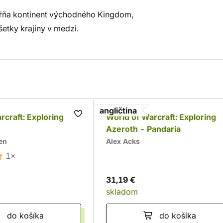
ahŕňa kontinent východného Kingdom,
etky krajiny v medzi.
angličtina
rcraft: Exploring
World of Warcraft: Exploring
Azeroth - Pandaria
en
Alex Acks
1×
31,19 €
skladom
do košíka
do košíka