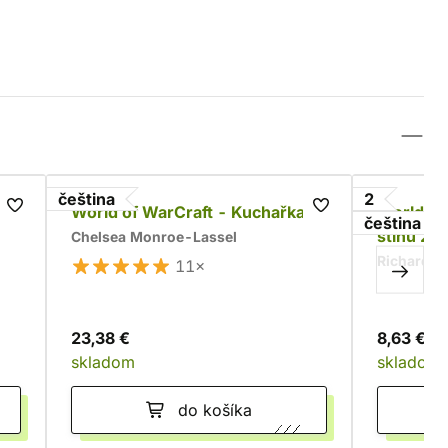
čeština
2
World of WarCraft - Kuchařka
World of 
čeština
stínů 2:
Chelsea Monroe-Lassel
Richard A
11×
23,38 €
8,63 €
skladom
skladom
do košíka