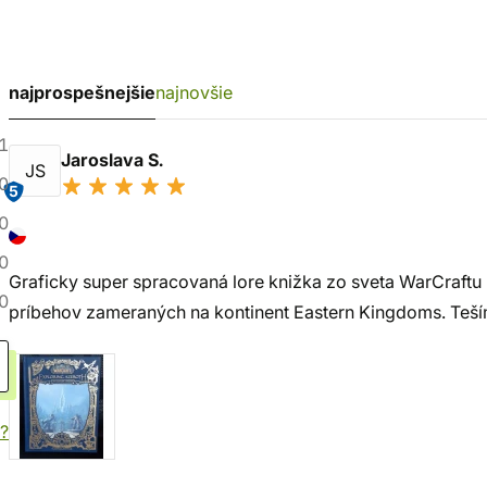
najprospešnejšie
najnovšie
1
Jaroslava S.
JS
0
5
0
0
Graficky super spracovaná lore knižka zo sveta WarCraftu 
0
príbehov zameraných na kontinent Eastern Kingdoms. Teším
?