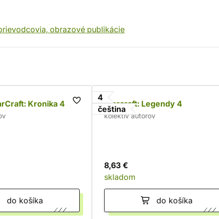
prievodcovia, obrazové publikácie
4
rCraft: Kronika 4
Warcraft: Legendy 4
čeština
ov
kolektív autorov
8,63 €
skladom
do košíka
do košíka