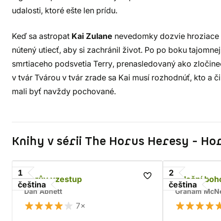
udalosti, ktoré ešte len prídu.
Keď sa astropat
Kai Zulane
nevedomky dozvie hroziace t
nútený utiecť, aby si zachránil život. Po po boku tajom
smrtiaceho podsvetia Terry, prenasledovaný ako zločine
v tvár Tvárou v tvár zrade sa Kai musí rozhodnúť, kto a či
mali byť navždy pochované.
Knihy v sérii The Horus Heresy - Ho
1
2
Horův vzestup
Falešní bo
čeština
čeština
Dan Abnett
Graham McNe
7×