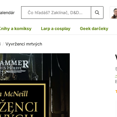
Vyhľadávanie
alendár
Knihy a komiksy
Larp a cosplay
Geek darčeky
i
Vyvrženci mrtvých
-