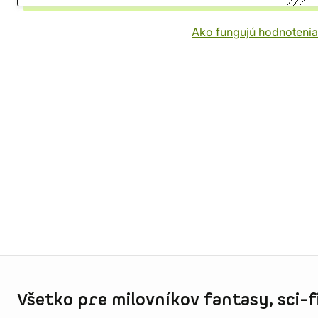
Ako fungujú hodnotenia
Informácie o obchode
Všetko pre milovníkov fantasy, sci-fi