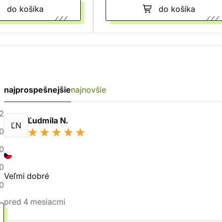
do košíka
do košíka
najprospešnejšie
najnovšie
2
Ľudmila N.
ĽN
0
0
0
Veľmi dobré
0
pred 4 mesiacmi