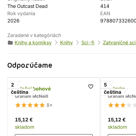
The Outcast Dead
414
Rok vydania
EAN
2026
97880733260
Zaradené v kategóriách
Knihy a komiksy
Knihy
Sci-fi
Zahraničné sci
Odporúčame
2
5
Falešní bohové
Fulgrim
čeština
čeština
Graham McNeill
Graham McNe
8×
15,12 €
15,12 €
skladom
skladom