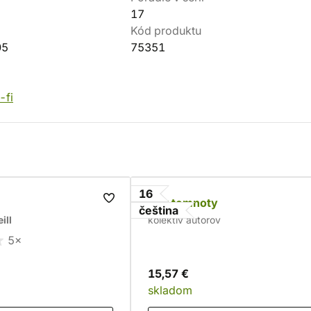
17
Kód produktu
05
75351
-fi
16
Věk temnoty
čeština
ill
kolektív autorov
5×
15,57 €
skladom