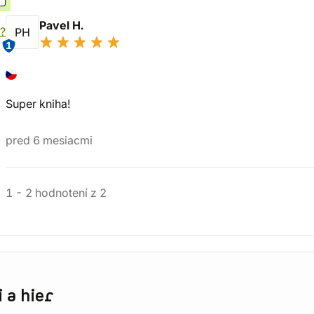
Pavel H.
?
PH
1
Super kniha!
pred 6 mesiacmi
1
-
2
hodnotení
z
2
 a hier