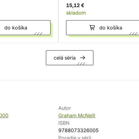
15,12 €
skladom
do košíka
do košíka
celá séria
Autor
000
Graham McNeill
ISBN
9788073326005
Poradie v sérii