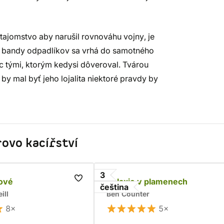
ajomstvo aby narušil rovnováhu vojny, je
nej bandy odpadlíkov sa vrhá do samotného
c tými, ktorým kedysi dôveroval. Tvárou
 by mal byť jeho lojalita niektoré pravdy by
rovo kacířství
3
hové
Galaxie v plamenech
čeština
ill
Ben Counter
8×
5×