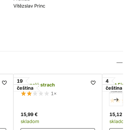
Vítězslav Princ
19
4
Neznajú strach
Let Eisen
čeština
čeština
James Sw
1×
15,99 €
15,12 €
skladom
skladom