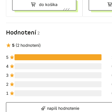
do košíka
Hodnotení
2
5
(2 hodnotení)
5
4
3
2
1
napíš hodnotenie