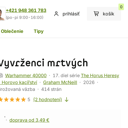
0
+421 948 361 783
prihlásiť
košík
(po-pi 9:00-16:00)
Oblečenie
Tipy
Vyvrženci mrtvých
Warhammer 40000
17. diel série
The Horus Heresy
 Horovo kacířství
Graham McNeill
2026
Brožovaná väzba
414 strán
5
(2 hodnotení)
doprava od 3,49 €