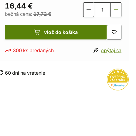
16,44 €
bežná cena:
17,72 €
vlož do košíka
300 ks predaných
opýtaj sa
60 dní na vrátenie