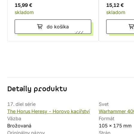
15,99 €
15,12 €
skladom
skladom
do košíka
Detaily produktu
17. diel série
Svet
The Horus Heresy - Horovo kacířství
Warhammer 40
Väzba
Formát
Brožovaná
105 x 175 mm
Originálny názov
Strán