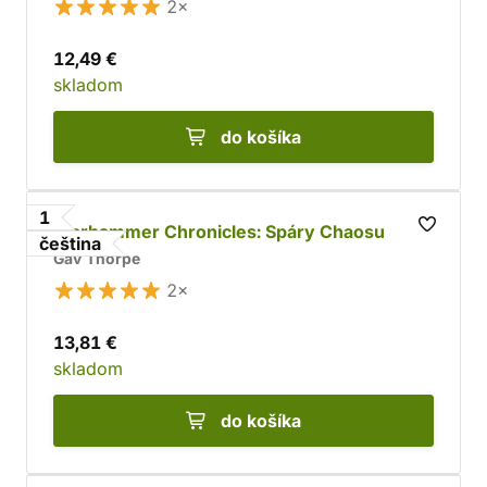
2×
12,49 €
skladom
do košíka
1
Warhammer Chronicles: Spáry Chaosu
čeština
Gav Thorpe
2×
13,81 €
skladom
do košíka