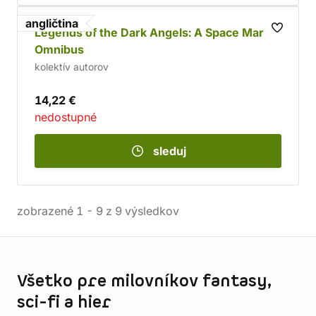
angličtina
Legends of the Dark Angels: A Space Marine
Omnibus
kolektív autorov
14,22 €
nedostupné
sleduj
zobrazené
1
-
9
z
9
výsledkov
Informácie o obchode
Všetko pre milovníkov fantasy,
sci-fi a hier