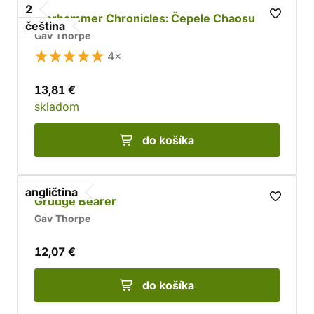
2
Warhammer Chronicles: Čepele Chaosu
čeština
Gav Thorpe
4×
13,81 €
skladom
do košíka
angličtina
Grudge Bearer
Gav Thorpe
12,07 €
do košíka