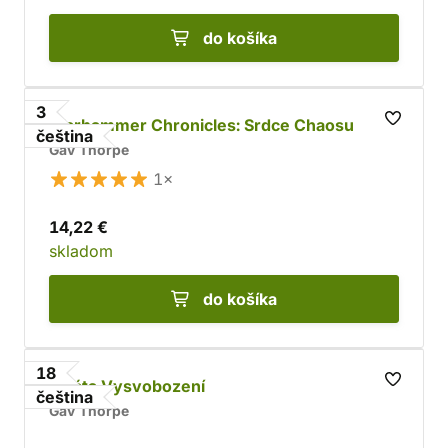
do košíka
3
Warhammer Chronicles: Srdce Chaosu
čeština
Gav Thorpe
1×
14,22 €
skladom
do košíka
18
Ztráta Vysvobození
čeština
Gav Thorpe