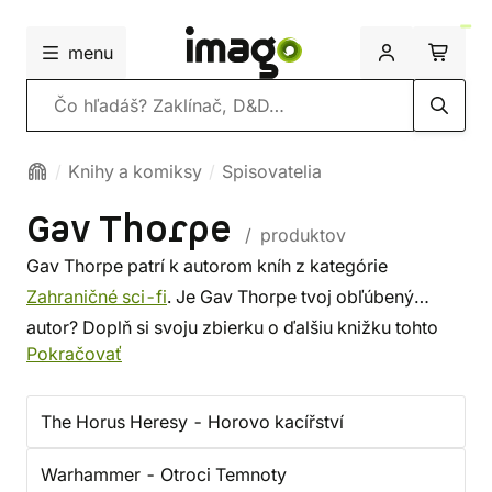
menu
Vyhľadávanie
Knihy a komiksy
Spisovatelia
Gav Thorpe
/ produktov
Gav Thorpe patrí k autorom kníh z kategórie
Zahraničné sci-fi
. Je Gav Thorpe tvoj obľúbený
autor? Doplň si svoju zbierku o ďalšiu knižku tohto
Pokračovať
spisovateľa, alebo si prezri
najnovšie knihy
od
ďalších autorov z tejto kategórie. Niekto vyberá
srdcom, niekto podľa autora. U nás si vyberieš
The Horus Heresy - Horovo kacířství
z menej známych aj z tých slávnych. ✔️ Ponúkame
Warhammer - Otroci Temnoty
lacnú dopravu, rýchle dodanie a bezpečný nákup!