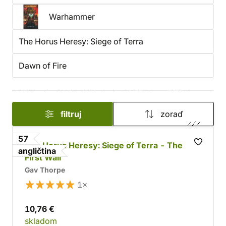
Warhammer
The Horus Heresy: Siege of Terra
Dawn of Fire
filtruj
zoraď
57
The Horus Heresy: Siege of Terra - The
angličtina
First Wall
Gav Thorpe
1×
10,76 €
skladom