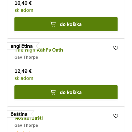
16,40 €
skladom
do košíka
angličtina
The High Kâhl's Oath
Gav Thorpe
12,49 €
skladom
do košíka
čeština
Nositel zášti
Gav Thorpe