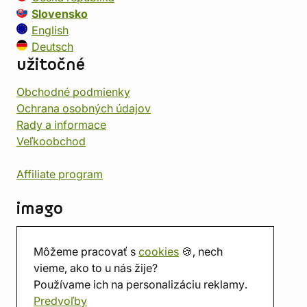
Slovensko
English
Deutsch
užitočné
Obchodné podmienky
Ochrana osobných údajov
Rady a informace
Veľkoobchod
Affiliate program
imago
Kontakt
Môžeme pracovať s
cookies
🍪, nech
Predajňa
vieme, ako to u nás žije?
Herňa
Používame ich na personalizáciu reklamy.
O nás
Predvoľby
Hodnotenie obchodu