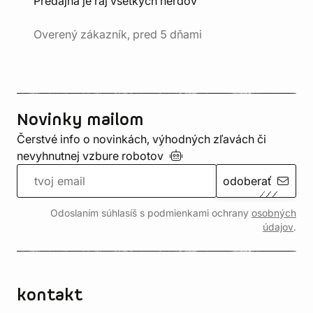
Predajňa je raj všetkých nerdov"
Overený zákazník, pred 5 dňami
Novinky mailom
Čerstvé info o novinkách, výhodných zľavách či
nevyhnutnej vzbure
robotov
odoberať
Odoslaním súhlasíš s podmienkami ochrany
osobných
údajov
.
kontakt