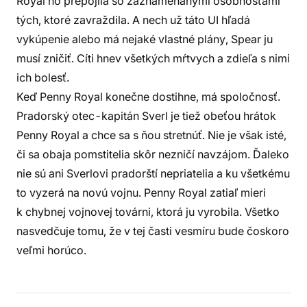
Royal ho prepojila so zaznamenanými osobnosťami
tých, ktoré zavraždila. A nech už táto UI hľadá
vykúpenie alebo má nejaké vlastné plány, Spear ju
musí zničiť. Cíti hnev všetkých mŕtvych a zdieľa s nimi
ich bolesť.
Keď Penny Royal konečne dostihne, má spoločnosť.
Pradorský otec-kapitán Sverl je tiež obeťou hrátok
Penny Royal a chce sa s ňou stretnúť. Nie je však isté,
či sa obaja pomstitelia skôr nezničí navzájom. Ďaleko
nie sú ani Sverlovi pradorští nepriatelia a ku všetkému
to vyzerá na novú vojnu. Penny Royal zatiaľ mieri
k chybnej vojnovej továrni, ktorá ju vyrobila. Všetko
nasvedčuje tomu, že v tej časti vesmíru bude čoskoro
veľmi horúco.