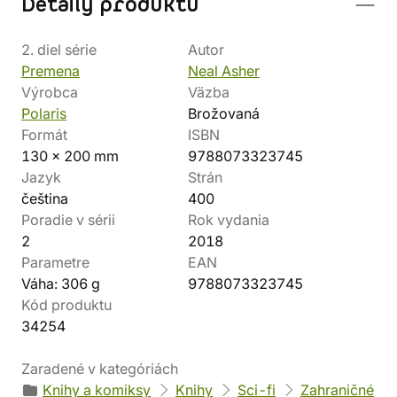
Detaily produktu
2. diel série
Autor
Premena
Neal Asher
Výrobca
Väzba
Polaris
Brožovaná
Formát
ISBN
130 x 200 mm
9788073323745
Jazyk
Strán
čeština
400
Poradie v sérii
Rok vydania
2
2018
Parametre
EAN
Váha: 306 g
9788073323745
Kód produktu
34254
Zaradené v kategóriách
Knihy a komiksy
Knihy
Sci-fi
Zahraničné