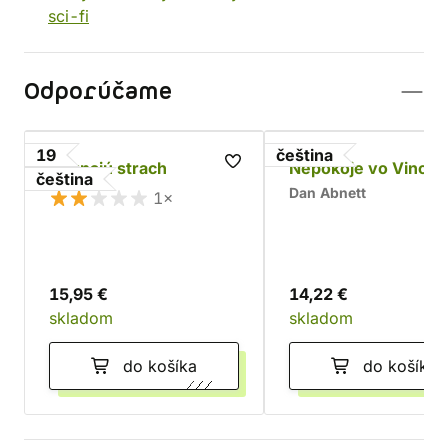
sci-fi
Odporúčame
19
čeština
Neznajú strach
Nepokoje vo Vincul
čeština
Dan Abnett
1×
15,95 €
14,22 €
skladom
skladom
do košíka
do košíka