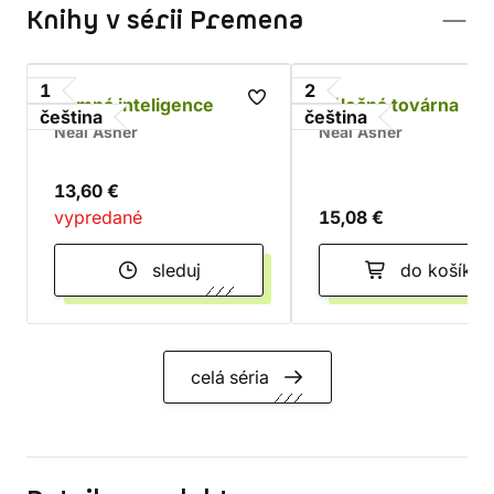
Knihy v sérii Premena
1
2
Temná inteligence
Válečná továrna
čeština
čeština
Neal Asher
Neal Asher
13,60 €
vypredané
15,08 €
sleduj
do košíka
celá séria