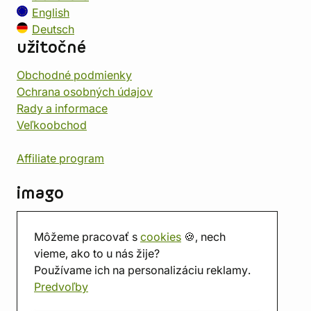
English
Deutsch
užitočné
Obchodné podmienky
Ochrana osobných údajov
Rady a informace
Veľkoobchod
Affiliate program
imago
Kontakt
Môžeme pracovať s
cookies
🍪, nech
Predajňa
vieme, ako to u nás žije?
Herňa
Používame ich na personalizáciu reklamy.
O nás
Predvoľby
Hodnotenie obchodu
Darčekové poukážky