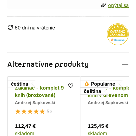
opýtaj sa
60 dní na vrátenie
Alternatívne produkty
čeština
Populárne
Zaklínač - komplet 9
Zaklínač - komplet 
čeština
knih (brožované)
kníh v drevenom bo
Chrám
Andrzej Sapkowski
Andrzej Sapkowski
5×
112,47 €
125,45 €
skladom
skladom