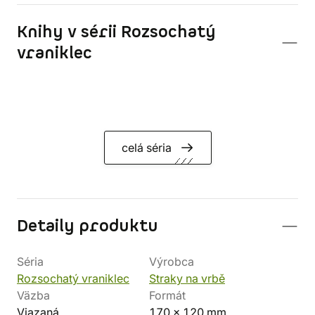
Knihy v sérii Rozsochatý
vraniklec
celá séria
Detaily produktu
Séria
Výrobca
Rozsochatý vraniklec
Straky na vrbě
Väzba
Formát
Viazaná
170 x 120 mm