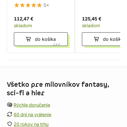
5×
112,47 €
125,45 €
skladom
skladom
do košíka
do košíka
Informácie o obchode
Všetko pre milovníkov fantasy,
sci-fi a hier
Rýchle doručenie
60 dní na vrátenie
20 rokov na trhu