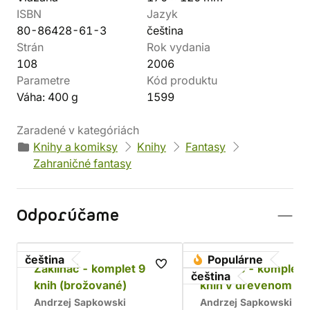
ISBN
Jazyk
80-86428-61-3
čeština
Strán
Rok vydania
108
2006
Parametre
Kód produktu
Váha: 400 g
1599
Zaradené v kategóriách
Knihy a komiksy
Knihy
Fantasy
Zahraničné fantasy
Odporúčame
čeština
Populárne
Zaklínač - komplet 9
Zaklínač - komplet 
čeština
knih (brožované)
kníh v drevenom bo
Chrám
Andrzej Sapkowski
Andrzej Sapkowski