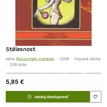
Stělesnost
séria:
Rozsochatý vraniklec
2006
Viazaná väzba
108 strán
5,85 €
sleduj dostupnosť