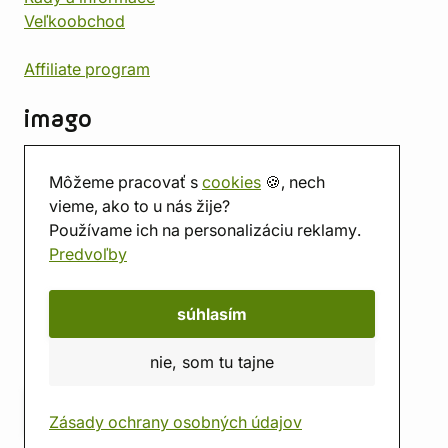
Veľkoobchod
Affiliate program
imago
Kontakt
Môžeme pracovať s
cookies
🍪, nech
Predajňa
vieme, ako to u nás žije?
Herňa
Používame ich na personalizáciu reklamy.
O nás
Predvoľby
Hodnotenie obchodu
Darčekové poukážky
Kalendár
súhlasím
imago.blog
nie, som tu tajne
Zásady ochrany osobných údajov