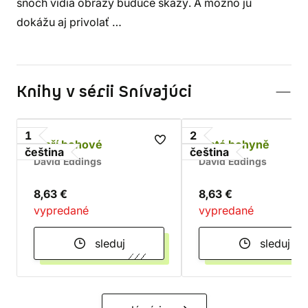
snoch vidia obrazy budúce skazy. A možno ju
dokážu aj privolať …
Knihy v sérii Snívajúci
1
2
Staří bohové
Zlatá bohyně
čeština
čeština
David Eddings
David Eddings
8,63 €
8,63 €
vypredané
vypredané
sleduj
sleduj