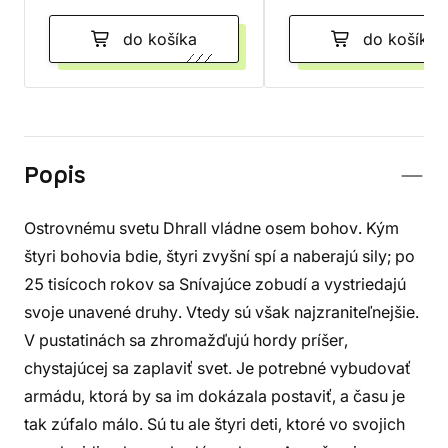
do košíka
do košíka
Popis
Ostrovnému svetu Dhrall vládne osem bohov. Kým
štyri bohovia bdie, štyri zvyšní spí a naberajú sily; po
25 tisícoch rokov sa Snívajúce zobudí a vystriedajú
svoje unavené druhy. Vtedy sú však najzraniteľnejšie.
V pustatinách sa zhromažďujú hordy príšer,
chystajúcej sa zaplaviť svet. Je potrebné vybudovať
armádu, ktorá by sa im dokázala postaviť, a času je
tak zúfalo málo. Sú tu ale štyri deti, ktoré vo svojich