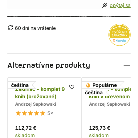
opýtaj sa
60 dní na vrátenie
Alternatívne produkty
čeština
Populárne
Zaklínač - komplet 9
Zaklínač - komplet 
čeština
knih (brožované)
kníh v drevenom bo
Chrám
Andrzej Sapkowski
Andrzej Sapkowski
5×
112,72 €
125,73 €
skladom
skladom