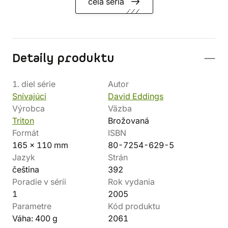
celá séria
Detaily produktu
1. diel série
Autor
Snívajúci
David Eddings
Výrobca
Väzba
Triton
Brožovaná
Formát
ISBN
165 x 110 mm
80-7254-629-5
Jazyk
Strán
čeština
392
Poradie v sérii
Rok vydania
1
2005
Parametre
Kód produktu
Váha: 400 g
2061