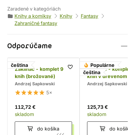
Zaradené v kategóriách
Knihy a komiksy
Knihy
Fantasy
Zahraničné fantasy
Odporúčame
čeština
Populárne
Zaklínač - komplet 9
Zaklínač - komplet 
čeština
knih (brožované)
kníh v drevenom bo
Chrám
Andrzej Sapkowski
Andrzej Sapkowski
5×
112,72 €
125,73 €
skladom
skladom
do košíka
do košíka