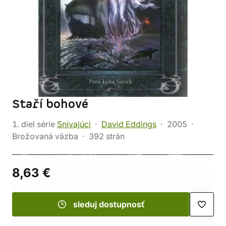
Staří bohové
1. diel série
Snívajúci
David Eddings
2005
Brožovaná väzba
392 strán
8,63 €
sleduj dostupnosť