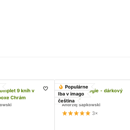
Populárne
komplet 9 kníh v
Husitská trilogie - dárkový
Iba v imago
boxe Chrám
komplet
čeština
kowski
Andrzej Sapkowski
3×