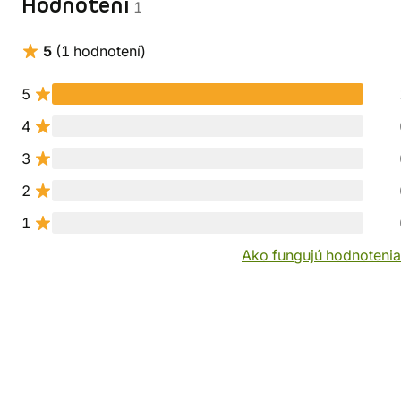
Hodnotení
1
5
(1 hodnotení)
5
4
3
2
1
Ako fungujú hodnotenia