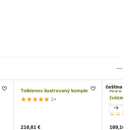
čeština
Tolkienov ilustrovaný komplet
Hra o tr
(vázané)
2×
George R. 
216,81 €
169,10 €