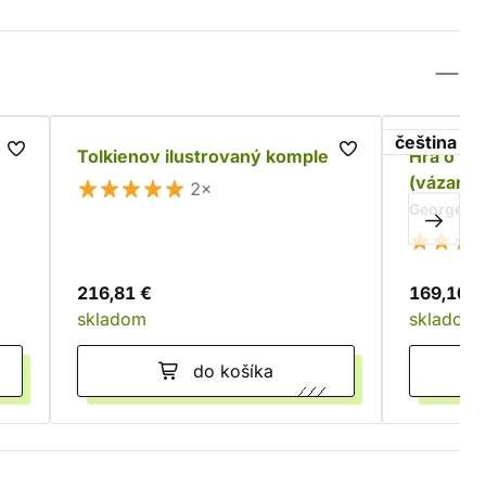
čeština
Tolkienov ilustrovaný komplet
Hra o tr
(vázané)
2×
George R. 
216,81 €
169,10 €
skladom
skladom
do košíka