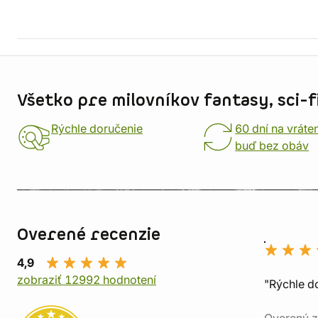
Informácie o obchode
Všetko pre milovníkov fantasy, sci-fi
Rýchle doručenie
60 dní na vráte
buď bez obáv
Overené recenzie
4,9
zobraziť 12992 hodnotení
"Rýchle d