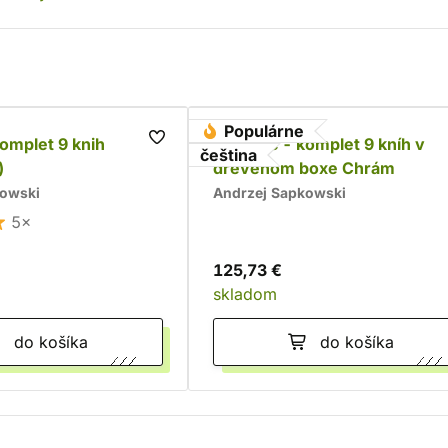
Populárne
komplet 9 knih
Zaklínač - komplet 9 kníh v
čeština
)
drevenom boxe Chrám
kowski
Andrzej Sapkowski
5×
125,73 €
skladom
do košíka
do košíka