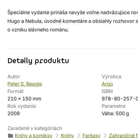
Špeciálne vydanie prináša navyše voľne nadväzujúce no
Hugo a Nebula, úvodné komentáre a obsiahly rozhovor s
o vzniku slávneho románu.
Detaily produktu
Autor
Výrobca
Peter S. Beagle
Argo
Formát
ISBN
210 x 150 mm
978-80-257-
Rok vydania
Parametre
2009
Váha: 500 g
Zaradené v kategóriách
Knihy a komiksy
Knihy
Fantasy
Zahraničné 