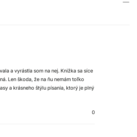
ala a vyrástla som na nej. Knižka sa síce
teľná. Len škoda, že na ňu nemám toľko
asy a krásneho štýlu písania, ktorý je plný
0