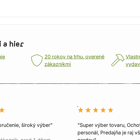
 a hier
nie
20 rokov na trhu, overené
Vlastn
zákazníkmi
vydav
oručenie, široký výber"
"Super výber tovaru, Ocho
personál, Predajňa je raj v