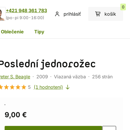
0
+421 948 361 783
prihlásiť
košík
(po-pi 9:00-16:00)
Oblečenie
Tipy
Poslední jednorožec
eter S. Beagle
2009
Viazaná väzba
256 strán
5
(1 hodnotení)
9,00 €