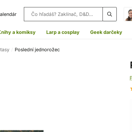
Vyhľadávanie
alendár
Knihy a komiksy
Larp a cosplay
Geek darčeky
ntasy
Poslední jednorožec
P