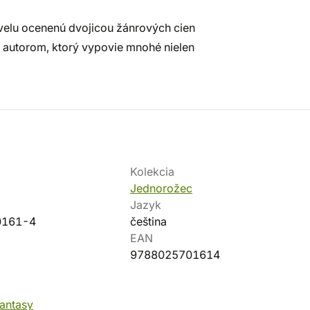
velu ocenenú dvojicou žánrových cien
 autorom, ktorý vypovie mnohé nielen
Kolekcia
Jednorožec
Jazyk
0161-4
čeština
EAN
9788025701614
fantasy