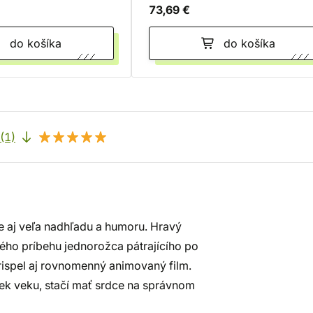
73,69 €
do košíka
do košíka
(1)
be aj veľa nadhľadu a humoru. Hravý
vého príbehu jednorožca pátrajícího po
rispel aj rovnomenný animovaný film.
ek veku, stačí mať srdce na správnom