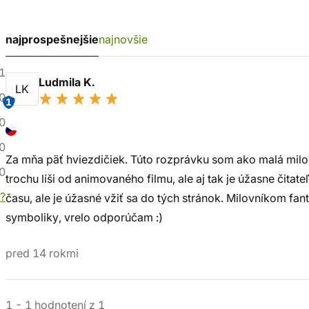
najprospešnejšie
najnovšie
1
Ludmila K.
LK
0
1
0
0
Za mňa päť hviezdičiek. Túto rozprávku som ako malá milov
0
trochu líši od animovaného filmu, ale aj tak je úžasne čita
?
času, ale je úžasné vžiť sa do tých stránok. Milovníkom fant
symboliky, vrelo odporúčam :)
pred 14 rokmi
1
-
1
hodnotení
z
1