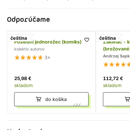
Odporúčame
čeština
čeština
Poslední jednorožec (komiks)
Zaklínač - 
(brožované
kolektív autorov
Andrzej Sap
3×
25,98 €
112,72 €
skladom
skladom
do košíka