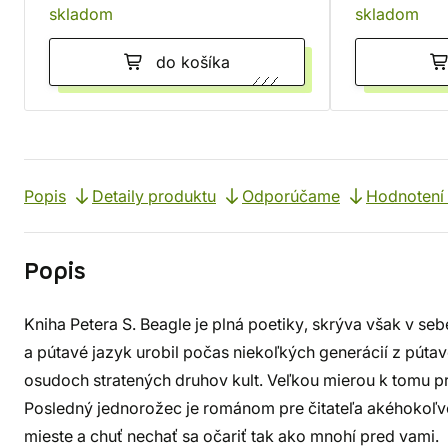
skladom
skladom
do košíka
Popis
Detaily produktu
Odporúčame
Hodnotení 
Popis
Kniha Petera S. Beagle je plná poetiky, skrýva však v se
a pútavé jazyk urobil počas niekoľkých generácií z púta
osudoch stratených druhov kult. Veľkou mierou k tomu p
Posledný jednorožec je románom pre čitateľa akéhokoľv
mieste a chuť nechať sa očariť tak ako mnohí pred vami.