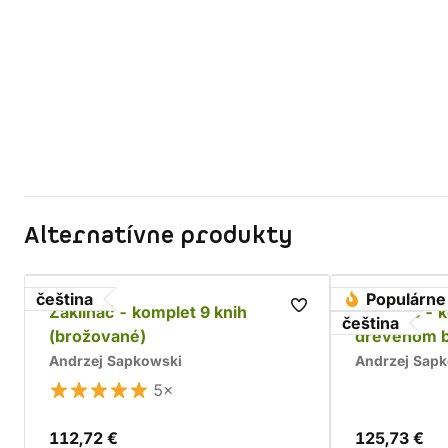
Alternatívne produkty
čeština
Populárne
Zaklínač - komplet 9 knih
Zaklínač - 
čeština
(brožované)
drevenom 
Andrzej Sapkowski
Andrzej Sap
5×
112,72 €
125,73 €