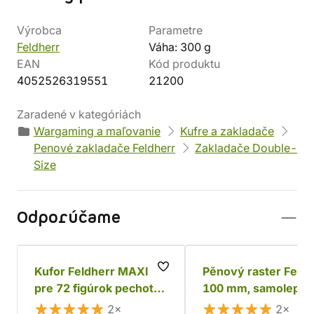
Výrobca
Parametre
Feldherr
Váha: 300 g
EAN
Kód produktu
4052526319551
21200
Zaradené v kategóriách
Wargaming a maľovanie
Kufre a zakladače
Penové zakladače Feldherr
Zakladače Double-
Size
Odporúčame
Kufor Feldherr MAXI
Pěnový raster Feldh
pre 72 figúrok pechoty
100 mm, samolepící
+ tanky a monštrá
2×
2×