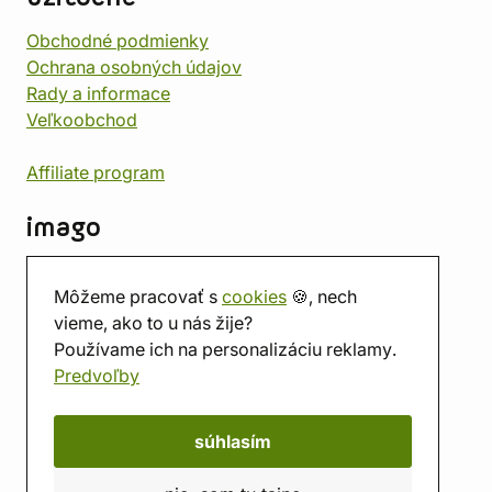
Obchodné podmienky
Ochrana osobných údajov
Rady a informace
Veľkoobchod
Affiliate program
imago
Kontakt
Môžeme pracovať s
cookies
🍪, nech
Predajňa
vieme, ako to u nás žije?
Herňa
Používame ich na personalizáciu reklamy.
O nás
Predvoľby
Hodnotenie obchodu
Darčekové poukážky
Kalendár
súhlasím
imago.blog