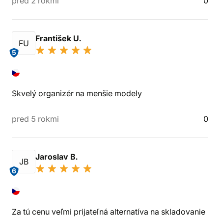
pred 2 rokmi
0
František U.
FU
5
Skvelý organizér na menšie modely
pred 5 rokmi
0
Jaroslav B.
JB
6
Za tú cenu veľmi prijateľná alternatíva na skladovanie