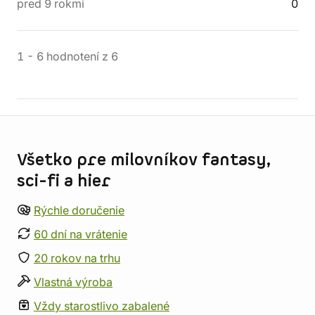
pred 9 rokmi
0
1
-
6
hodnotení
z
6
Informácie o obchode
Všetko pre milovníkov fantasy,
sci-fi a hier
Rýchle doručenie
60 dní na vrátenie
20 rokov na trhu
Vlastná výroba
Vždy starostlivo zabalené