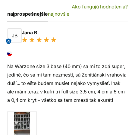
Ako fungujú hodnotenia?
najprospešnejšie
najnovšie
Jana B.
JB
4
Na Warzone size 3 base (40 mm) sa mi to zdá super,
jediné, čo sa mi tam nezmestí, sú Zenitiánski vrahovia
duší... to ešte budem musieť nejako vymyslieť. Inak
ale mám teraz v kufri tri full size 3,5 cm, 4 cm a 5 cm
a 0,4 cm kryt – všetko sa tam zmestí tak akurát!