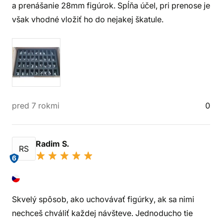
a prenášanie 28mm figúrok. Spĺňa účel, pri prenose je
však vhodné vložiť ho do nejakej škatule.
pred 7 rokmi
0
Radim S.
RS
6
Skvelý spôsob, ako uchovávať figúrky, ak sa nimi
nechceš chváliť každej návšteve. Jednoducho tie