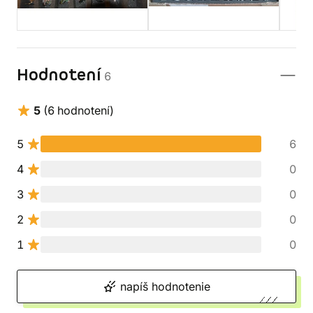
Hodnotení
6
5
(6 hodnotení)
5
6
4
0
3
0
2
0
1
0
napíš hodnotenie