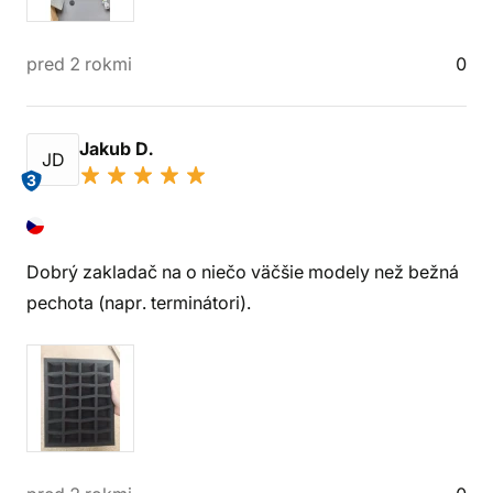
pred 2 rokmi
0
Jakub D.
JD
3
Dobrý zakladač na o niečo väčšie modely než bežná
pechota (napr. terminátori).