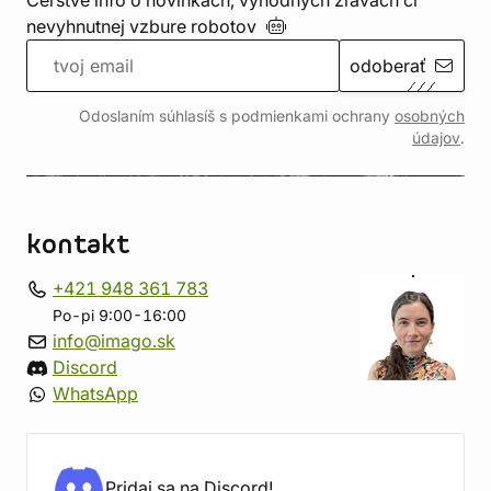
Čerstvé info o novinkách, výhodných zľavách či
nevyhnutnej vzbure
robotov
odoberať
Odoslaním súhlasíš s podmienkami ochrany
osobných
údajov
.
kontakt
+421 948 361 783
Po-pi 9:00-16:00
info@imago.sk
Discord
WhatsApp
Pridaj sa na Discord!