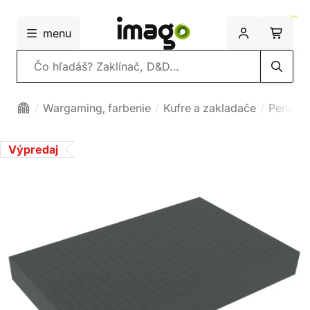
menu
Vyhľadávanie
Wargaming, farbenie
Kufre a zakladače
Penové 
Výpredaj