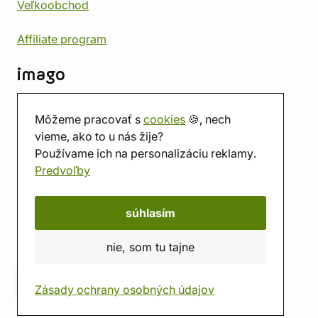
Veľkoobchod
Affiliate program
imago
Kontakt
Môžeme pracovať s
cookies
🍪, nech
Predajňa
vieme, ako to u nás žije?
Herňa
Používame ich na personalizáciu reklamy.
O nás
Predvoľby
Hodnotenie obchodu
Darčekové poukážky
Kalendár
súhlasím
imago.blog
nie, som tu tajne
Zásady ochrany osobných údajov