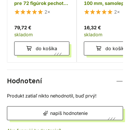
pre 72 figúrok pechoty
100 mm, samolepící
+ tanky a monštrá
2×
2×
79,72 €
16,32 €
skladom
skladom
do košíka
do košíka
Hodnotení
Produkt zatiaľ nikto nehodnotil, buď prvý!
napíš hodnotenie