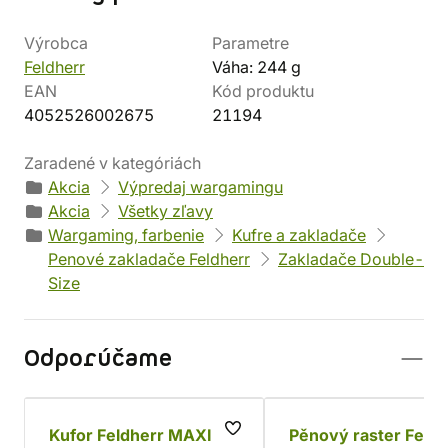
Výrobca
Parametre
Feldherr
Váha: 244 g
EAN
Kód produktu
4052526002675
21194
Zaradené v kategóriách
Akcia
Výpredaj wargamingu
Akcia
Všetky zľavy
Wargaming, farbenie
Kufre a zakladače
Penové zakladače Feldherr
Zakladače Double-
Size
Odporúčame
Kufor Feldherr MAXI
Pěnový raster Feldh