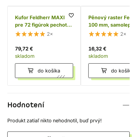
Kufor Feldherr MAXI
Pěnový raster Feldh
pre 72 figúrok pechoty
100 mm, samolepící
+ tanky a monštrá
2×
2×
79,72 €
16,32 €
skladom
skladom
do košíka
do košíka
Hodnotení
Produkt zatiaľ nikto nehodnotil, buď prvý!