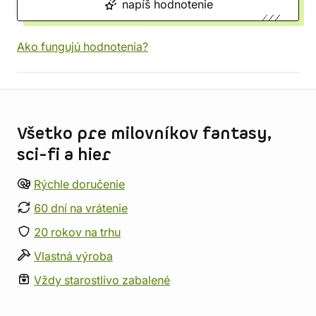
napíš hodnotenie
Ako fungujú hodnotenia?
Informácie o obchode
Všetko pre milovníkov fantasy,
sci-fi a hier
Rýchle doručenie
60 dní na vrátenie
20 rokov na trhu
Vlastná výroba
Vždy starostlivo zabalené