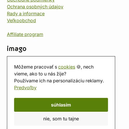
Ochrana osobných údajov
Rady a informace
Veľkoobchod
Affiliate program
imago
Kontakt
Môžeme pracovať s
cookies
🍪, nech
Predajňa
vieme, ako to u nás žije?
Herňa
Používame ich na personalizáciu reklamy.
O nás
Predvoľby
Hodnotenie obchodu
Darčekové poukážky
Kalendár
súhlasím
imago.blog
nie, som tu tajne