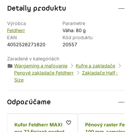
Detaily produktu
Výrobca
Parametre
Feldherr
Váha: 80 g
EAN
Kód produktu
4052526271620
20557
Zaradené v kategóriách
Wargaming a maľovanie
Kufre a zakladače
Penové zakladače Feldherr
Zakladače Half-
Size
Odporúčame
Kufor Feldherr MAXI
Pěnový raster Feldh
pre 72 figúrok pechoty
100 mm, samolepící