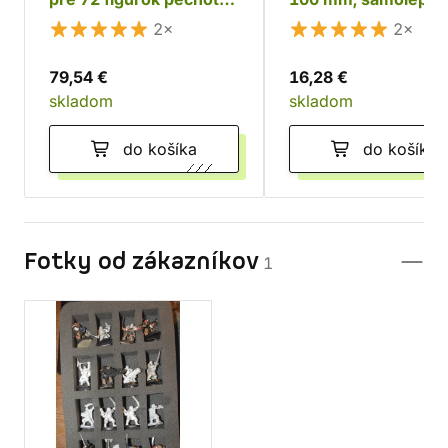
+ tanky a monštrá
2×
2×
79,54 €
16,28 €
skladom
skladom
do košíka
do košíka
Fotky od zákazníkov
1