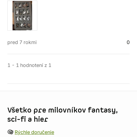
pred 7 rokmi
0
1
-
1
hodnotení
z
1
Informácie o obchode
Všetko pre milovníkov fantasy,
sci-fi a hier
Rýchle doručenie