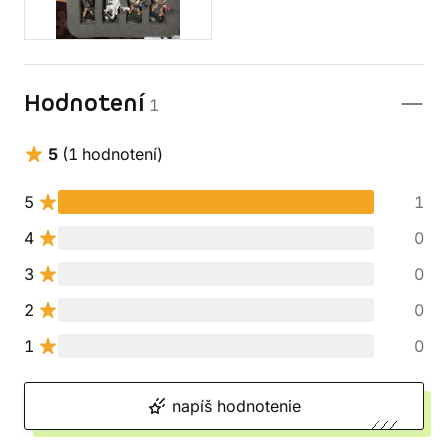
Hodnotení
1
5
(1 hodnotení)
5
1
4
0
3
0
2
0
1
0
napíš hodnotenie