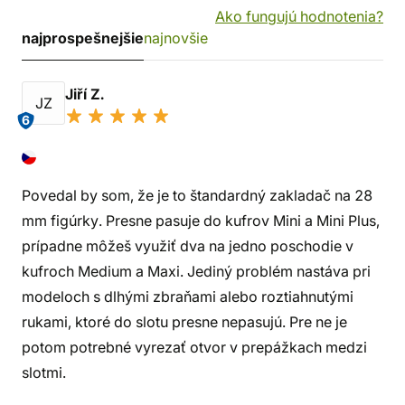
Ako fungujú hodnotenia?
najprospešnejšie
najnovšie
Jiří Z.
JZ
6
Povedal by som, že je to štandardný zakladač na 28
mm figúrky. Presne pasuje do kufrov Mini a Mini Plus,
prípadne môžeš využiť dva na jedno poschodie v
kufroch Medium a Maxi. Jediný problém nastáva pri
modeloch s dlhými zbraňami alebo roztiahnutými
rukami, ktoré do slotu presne nepasujú. Pre ne je
potom potrebné vyrezať otvor v prepážkach medzi
slotmi.