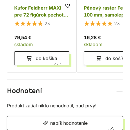
Kufor Feldherr MAXI
Pěnový raster Feldh
pre 72 figúrok pechoty
100 mm, samolepící
+ tanky a monštrá
2×
2×
79,54 €
16,28 €
skladom
skladom
do košíka
do košíka
Hodnotení
Produkt zatiaľ nikto nehodnotil, buď prvý!
napíš hodnotenie