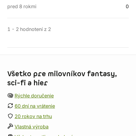
pred 8 rokmi
0
1
-
2
hodnotení
z
2
Informácie o obchode
Všetko pre milovníkov fantasy,
sci-fi a hier
Rýchle doručenie
60 dní na vrátenie
20 rokov na trhu
Vlastná výroba