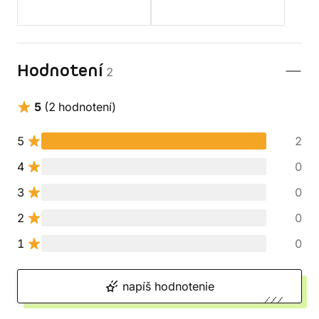
Hodnotení
2
5
(2 hodnotení)
5
2
4
0
3
0
2
0
1
0
napíš hodnotenie