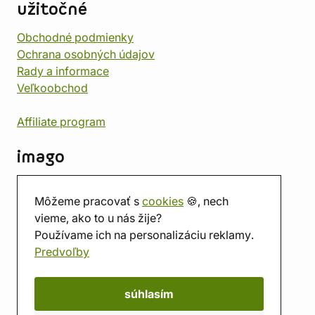
užitočné
Obchodné podmienky
Ochrana osobných údajov
Rady a informace
Veľkoobchod
Affiliate program
imago
Kontakt
Môžeme pracovať s
cookies
🍪, nech
Predajňa
vieme, ako to u nás žije?
Herňa
Používame ich na personalizáciu reklamy.
O nás
Predvoľby
Hodnotenie obchodu
Darčekové poukážky
Kalendár
súhlasím
imago.blog