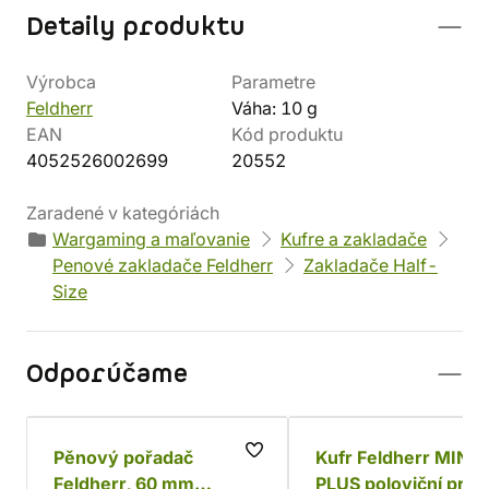
Detaily produktu
Výrobca
Parametre
Feldherr
Váha: 10 g
EAN
Kód produktu
4052526002699
20552
Zaradené v kategóriách
Wargaming a maľovanie
Kufre a zakladače
Penové zakladače Feldherr
Zakladače Half-
Size
Odporúčame
Pěnový pořadač
Kufr Feldherr MINI
Feldherr, 60 mm
PLUS poloviční prá