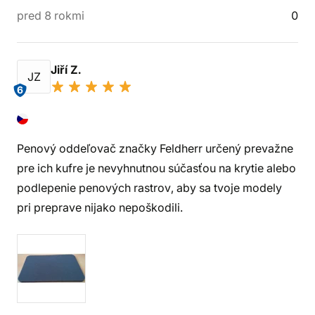
pred 8 rokmi
0
Jiří Z.
JZ
6
Penový oddeľovač značky Feldherr určený prevažne
pre ich kufre je nevyhnutnou súčasťou na krytie alebo
podlepenie penových rastrov, aby sa tvoje modely
pri preprave nijako nepoškodili.