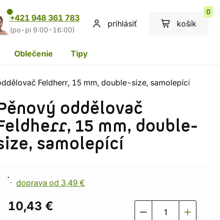
0
+421 948 361 783
prihlásiť
košík
(po-pi 9:00-16:00)
Oblečenie
Tipy
ddělovač Feldherr, 15 mm, double-size, samolepící
Pěnový oddělovač
Feldherr, 15 mm, double-
size, samolepící
doprava od 3,49 €
10,43 €