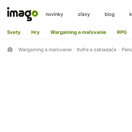
novinky
zľavy
blog
k
Svety
Hry
Wargaming a maľovanie
RPG
Wargaming a maľovanie
Kufre a zakladače
Peno