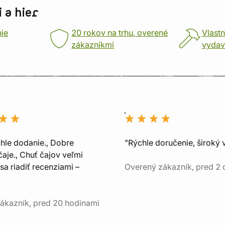
 a hier
nie
20 rokov na trhu, overené
Vlastn
zákazníkmi
vydav
chle dodanie., Dobre
"Rýchle doručenie, široký 
aje., Chuť čajov veľmi
sa riadiť recenziami –
Overený zákazník, pred 2
ákazník, pred 20 hodinami