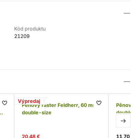
Kód produktu
21209
Výpredaj
Pěnový raster Feldherr, 60 mm,
Pěnový r
double-size
double-s
20,48 €
11,70 €