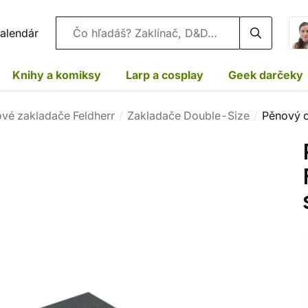
Vyhľadávanie
alendár
Knihy a komiksy
Larp a cosplay
Geek darčeky
vé zakladače Feldherr
Zakladače Double-Size
Pěnový o