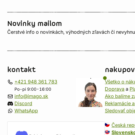
Novinky mailom
Čerstvé info o novinkách, výhodných zľavách či nevyhn
kontakt
nakupov
+421 948 361 783
Všetko o nák
Doprava
a
Pl
Po-pi 9:00-16:00
info@imago.sk
Ako balíme z
Discord
Reklamácie a
WhatsApp
Sledovať ob
Česká rep
Slovensk