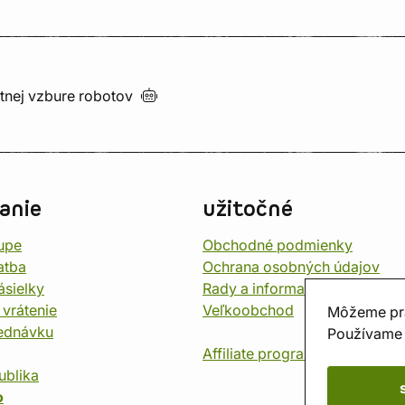
utnej vzbure
robotov
anie
užitočné
upe
Obchodné podmienky
atba
Ochrana osobných údajov
ásielky
Rady a informace
 vrátenie
Veľkoobchod
Môžeme pr
jednávku
Používame 
Affiliate program
ublika
o