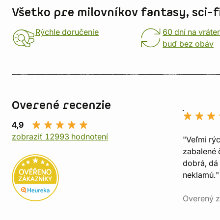
Všetko pre milovníkov fantasy, sci-fi
Rýchle doručenie
60 dní na vráte
buď bez obáv
Overené recenzie
4,9
zobraziť 12993 hodnotení
"Veľmi rý
zabalené č
dobrá, dá 
neklamú."
Overený z