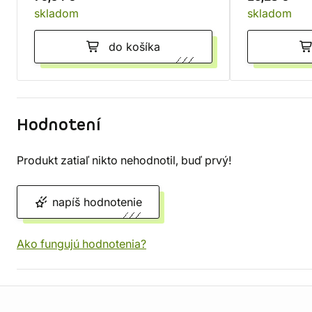
skladom
skladom
do košíka
Hodnotení
Produkt zatiaľ nikto nehodnotil, buď prvý!
napíš hodnotenie
Ako fungujú hodnotenia?
Informácie o obchode