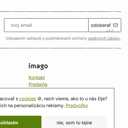
odoberať
Odoslaním súhlasíš s podmienkami ochrany
osobných údajov
.
imago
Kontakt
Predajňa
Herňa
O nás
acovať s
cookies
🍪, nech vieme, ako to u nás žije?
Hodnotenie obchodu
ich na personalizáciu reklamy.
Predvoľby
Darčekové poukážky
Kalendár
súhlasím
nie, som tu tajne
imago.blog