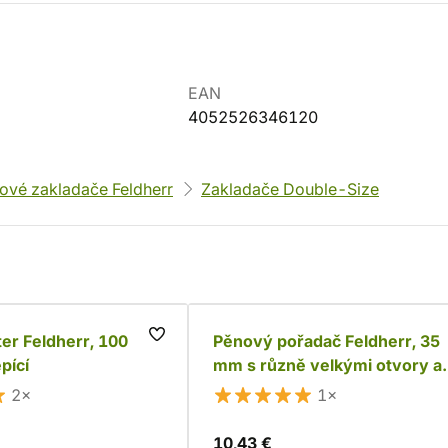
EAN
4052526346120
ové zakladače Feldherr
Zakladače Double-Size
er Feldherr, 100
Pěnový pořadač Feldherr, 35
pící
mm s různě velkými otvory a
dnem
2×
1×
10,43 €