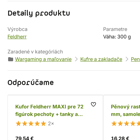
Detaily produktu
Výrobca
Parametre
Feldherr
Váha: 300 g
Zaradené v kategóriách
Wargaming a maľovanie
Kufre a zakladače
Pen
Odporúčame
Kufor Feldherr MAXI pre 72
Pěnový rast
figúrok pechoty + tanky a
mm, samole
monštrá
2×
79,54 €
16,28 €