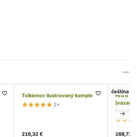
čeština
Tolkienov ilustrovaný komplet
Hra o tr
(vázané)
2×
George R. 
216,32 €
168,72 €