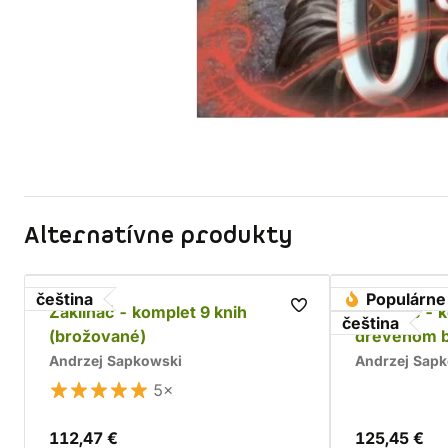
Alternatívne produkty
čeština
Populárne
Zaklínač - komplet 9 knih
Zaklínač - 
čeština
(brožované)
drevenom 
Andrzej Sapkowski
Andrzej Sap
5×
112,47 €
125,45 €