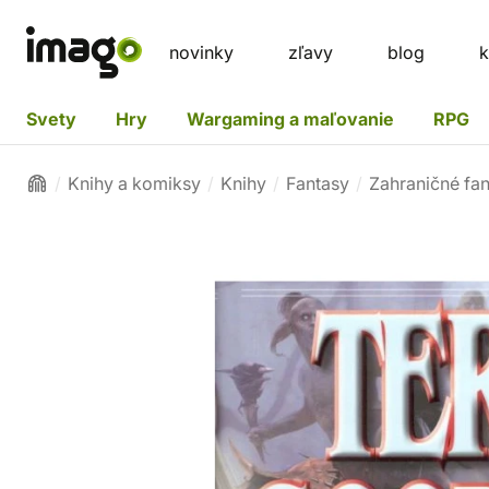
novinky
zľavy
blog
k
Svety
Hry
Wargaming a maľovanie
RPG
Knihy a komiksy
Knihy
Fantasy
Zahraničné fa