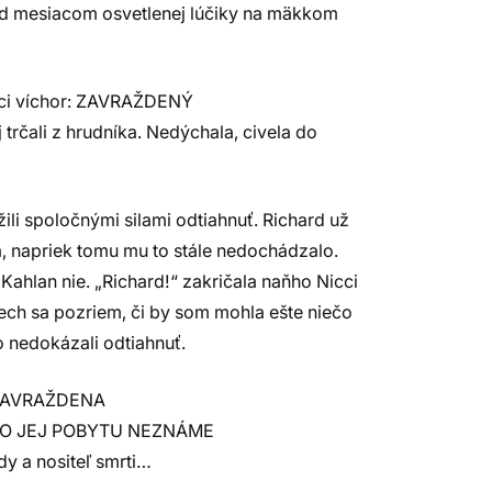
red mesiacom osvetlenej lúčiky na mäkkom
iaci víchor: ZAVRAŽDENÝ
trčali z hrudníka. Nedýchala, civela do
žili spoločnými silami odtiahnuť. Richard už
va, napriek tomu mu to stále nedochádzalo.
Kahlan nie. „Richard!“ zakričala naňho Nicci
 nech sa pozriem, či by som mohla ešte niečo
ho nedokázali odtiahnuť.
: ZAVRAŽDENA
IESTO JEJ POBYTU NEZNÁME
dy a nositeľ smrti…