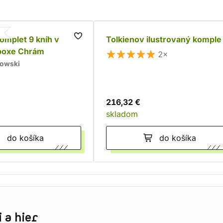
komplet 9 kníh v
Tolkienov ilustrovaný komple
boxe Chrám
2×
kowski
216,32 €
skladom
do košíka
do košíka
 a hier