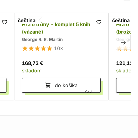
čeština
čeština
t
Hra o trůny - komplet 5 knih
Hra o tr
(vázané)
(brožova
George R. R. Martin
George R. 
10×
168,72 €
121,12 €
skladom
skladom
do košíka