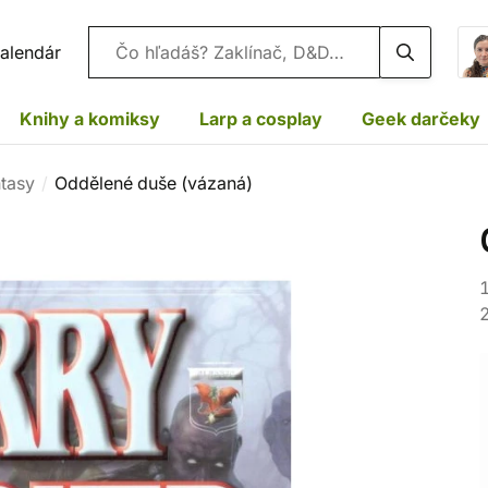
Vyhľadávanie
alendár
Knihy a komiksy
Larp a cosplay
Geek darčeky
ntasy
Oddělené duše (vázaná)
1