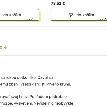
73,52 €
do košíka
do košíka
e
sa rukou dotkol ílke. Ozval sa
emu zbehli všetci gardisti Prvého kruhu.
erovať svoj hnev. Pohľadom podrobne
hrozbe, vysvetlení. Nevidel nič neobvyklé