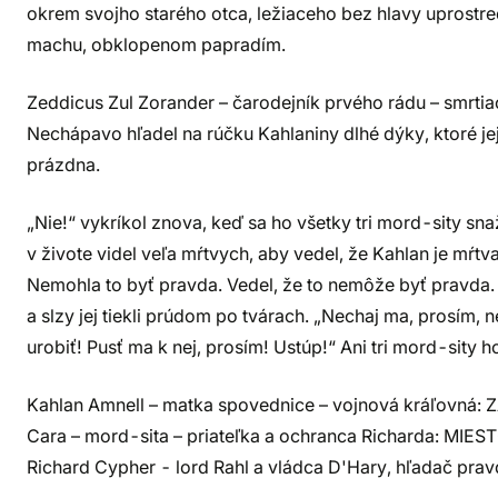
okrem svojho starého otca, ležiaceho bez hlavy uprost
machu, obklopenom papradím.
Zeddicus Zul Zorander – čarodejník prvého rádu – smrt
Nechápavo hľadel na rúčku Kahlaniny dlhé dýky, ktoré jej 
prázdna.
„Nie!“ vykríkol znova, keď sa ho všetky tri mord-sity sna
v živote videl veľa mŕtvych, aby vedel, že Kahlan je mŕt
Nemohla to byť pravda. Vedel, že to nemôže byť pravda. 
a slzy jej tiekli prúdom po tvárach. „Nechaj ma, prosím,
urobiť! Pusť ma k nej, prosím! Ustúp!“ Ani tri mord-sity 
Kahlan Amnell – matka spovednice – vojnová kráľovná
Cara – mord-sita – priateľka a ochranca Richarda: M
Richard Cypher - lord Rahl a vládca D'Hary, hľadač prav