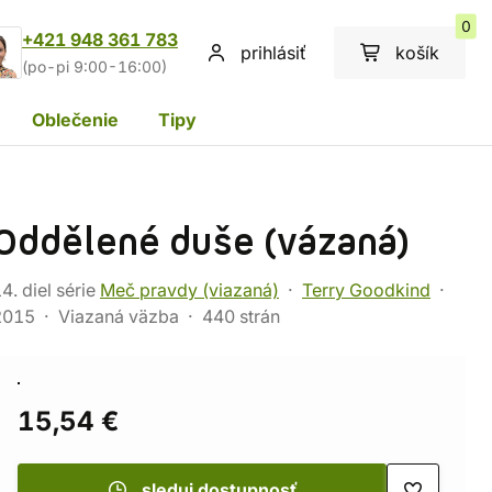
0
+421 948 361 783
prihlásiť
košík
(po-pi 9:00-16:00)
Oblečenie
Tipy
Oddělené duše (vázaná)
4. diel série
Meč pravdy (viazaná)
Terry Goodkind
2015
Viazaná väzba
440 strán
15,54 €
sleduj dostupnosť