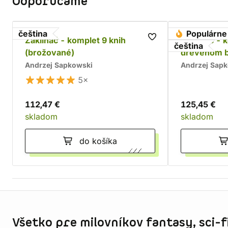
Odporúčame
čeština
Populárne
Zaklínač - komplet 9 knih
Zaklínač - 
čeština
(brožované)
drevenom 
Andrzej Sapkowski
Andrzej Sap
5×
112,47 €
125,45 €
skladom
skladom
do košíka
Informácie o obchode
Všetko pre milovníkov fantasy, sci-fi