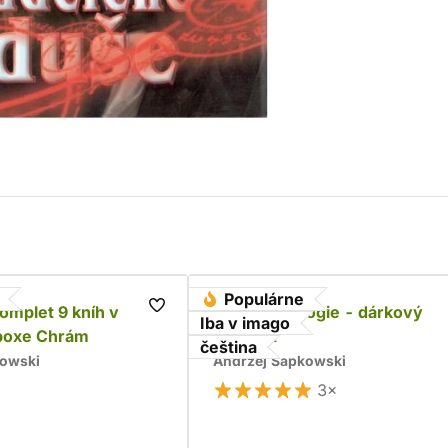
Populárne
komplet 9 kníh v
Husitská trilogie - dárkový
Iba v imago
boxe Chrám
komplet
čeština
kowski
Andrzej Sapkowski
3×