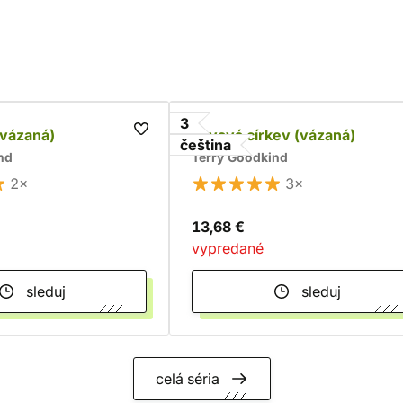
3
(vázaná)
Krvavá církev (vázaná)
čeština
nd
Terry Goodkind
2×
3×
13,68 €
vypredané
sleduj
sleduj
celá séria