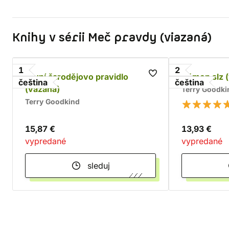
Knihy v sérii Meč pravdy (viazaná)
1
2
První čarodějovo pravidlo
Kámen slz 
čeština
čeština
(vázaná)
Terry Goodki
Terry Goodkind
15,87 €
13,93 €
vypredané
vypredané
sleduj