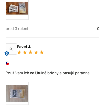
pred 3 rokmi
0
Pavel J.
PJ
6
Používam ich na Útulné brlohy a pasujú parádne.