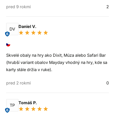
pred 9 rokmi
2
Daniel V.
DV
6
Skvelé obaly na hry ako Dixit, Múza alebo Safari Bar
(hrubší variant obalov Mayday vhodný na hry, kde sa
karty stále držia v ruke).
pred 2 rokmi
0
Tomáš P.
TP
6