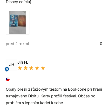
Disney edíciu).
pred 2 rokmi
0
Jiří H.
JH
6
Obaly prešli záťažovým testom na Bookcone pri hraní
turnajového Dixitu. Karty prežili festival. Občas bol
problém s lepením kariet k sebe.