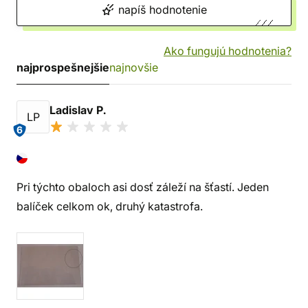
napíš hodnotenie
Ako fungujú hodnotenia?
najprospešnejšie
najnovšie
Ladislav P.
LP
6
Pri týchto obaloch asi dosť záleží na šťastí. Jeden
balíček celkom ok, druhý katastrofa.