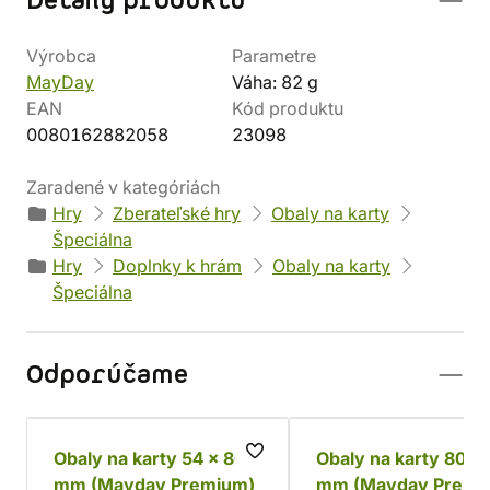
Detaily produktu
Výrobca
Parametre
MayDay
Váha: 82 g
EAN
Kód produktu
0080162882058
23098
Zaradené v kategóriách
Hry
Zberateľské hry
Obaly na karty
Špeciálna
Hry
Doplnky k hrám
Obaly na karty
Špeciálna
Odporúčame
Obaly na karty 54 x 80
Obaly na karty 80 x
mm (Mayday Premium)
mm (Mayday Premi