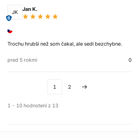
Jan K.
JK
6
Trochu hrubší než som čakal, ale sedí bezchybne.
pred 5 rokmi
0
1
2
1
-
10
hodnotení
z
13
Informácie o obchode